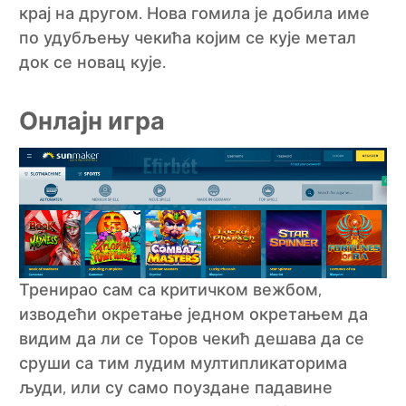
крај на другом. Нова гомила је добила име
по удубљењу чекића којим се кује метал
док се новац кује.
Онлајн игра
Тренирао сам са критичком вежбом,
изводећи окретање једном окретањем да
видим да ли се Торов чекић дешава да се
сруши са тим лудим мултипликаторима
људи, или су само поуздане падавине