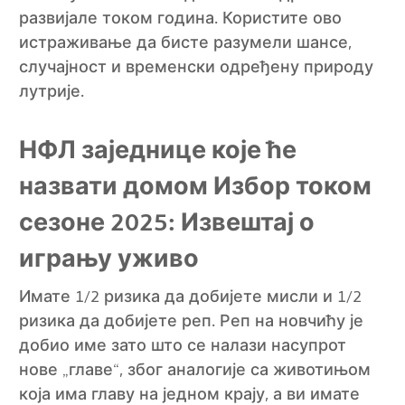
развијале током година. Користите ово
истраживање да бисте разумели шансе,
случајност и временски одређену природу
лутрије.
НФЛ заједнице које ће
назвати домом Избор током
сезоне 2025: Извештај о
игрању уживо
Имате 1/2 ризика да добијете мисли и 1/2
ризика да добијете реп. Реп на новчићу је
добио име зато што се налази насупрот
нове „главе“, због аналогије са животињом
која има главу на једном крају, а ви имате