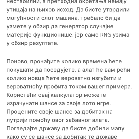
нестабилни, а претходна окретања немају
утицаја на њихов исход. Да бисте утврдили
могућности слот машина, требало би да
узмете у обзир да генератор случајне
материје функционише, јер само RNG узима
у обзир резултате.
Поново, пронађите колико времена ћете
покушати да поседујете, а алат ће вам рећи
колико новца ћете вероватно изгубити и
вероватноћу профита током вашег примера.
Користећи овај калкулатор можете
израчунати шансе за своје лото игре.
Процените своје шансе за добитак на
лутрији помоћу овог забавног алата.
Погледајте државу да бисте добили мапу
како су се шансе за добитак те државе