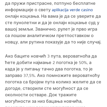
да пружи пристрасне, потпуно бесплатне
информације о свету
aplikacija verde casino
онлајн коцкања. На вама је да се уверите да
сте пунолетни и да је онлајн коцкање суд у
вашој земљи. Званично, рулет је прво игра
са лошом аналитичком претпоставком о
новцу, али рутина показује да то није случај.
Ако баците новчић 3 пута, вероватноћа да
ћете добити најмање 2 поготка је 50%, а
када је у питању тачно два поготка, то је
заправо 37,5%. Ако помножите вероватноћу
поготка са бројем пута колико желите да се
догоде, створили сте могућност да се
околности остваре. Док тражите
могућности за низ бацања новчића,