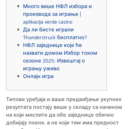
Много више НФЛ избора и
производа за играње |
aplikacija verde casino
Да ли бисте играли
Thunderstruck бесплатно?
НФЛ заједнице које ће
назвати домом Избор током
сезоне 2025: Извештај о
игрању уживо
Онлајн игра
Типови уређаја и ваше предвиђање укупних
резултата постају више у складу са начином
на који мислите да обе заједнице обично
добијају поене, а не који тим има предност