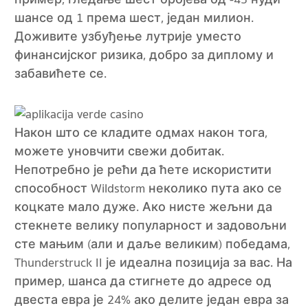
шансе од 1 према шест, један милион.
Доживите узбуђење лутрије уместо
финансијског ризика, добро за диплому и
забавићете се.
Након што се кладите одмах након тога,
можете уновчити свежи добитак.
Непотребно је рећи да ћете искористити
способност Wildstorm неколико пута ако се
коцкате мало дуже. Ако нисте жељни да
стекнете велику популарност и задовољни
сте мањим (али и даље великим) победама,
Thunderstruck II је идеална позиција за вас. На
пример, шанса да стигнете до адресе од
двеста евра је 24% ако делите један евра за