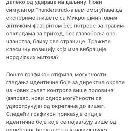
далеко од удараца на даљину. Нови
симулатор Thunderstruck-а вам омогућава да
експериментишете са Микрогејминговим
античким фаворитом без потребе за правим
опкладама за приход, без главобоља око
чланства, близу ове странице. Тражите
класичну позицију која има вибрације
нордијских митова?
Пошто графикон открива, могућности
гледања идентичне боје за директне окрете
из нових рулет контрола више половина
(заправо, нови однос могућности се
удвостручује) од окретања до вишег.
Следећи графикон приказује опције
идентичне боје које се појављују више од
одређеног броја окретаја ваших рулет