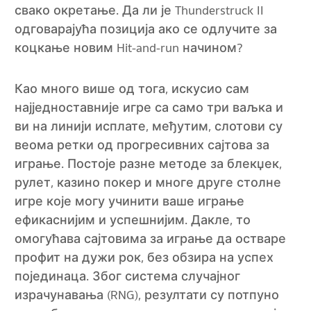
свако окретање. Да ли је Thunderstruck II
одговарајућа позиција ако се одлучите за
коцкање новим Hit-and-run начином?
Као много више од тога, искусио сам
најједноставније игре са само три ваљка и
ви на линији исплате, међутим, слотови су
веома ретки од прогресивних сајтова за
играње. Постоје разне методе за блекџек,
рулет, казино покер и многе друге столне
игре које могу учинити ваше играње
ефикаснијим и успешнијим. Дакле, то
омогућава сајтовима за играње да остваре
профит на дужи рок, без обзира на успех
појединаца. Због система случајног
израчунавања (RNG), резултати су потпуно