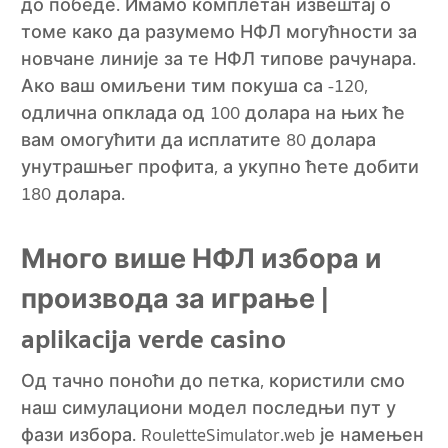
до победе. Имамо комплетан извештај о
томе како да разумемо НФЛ могућности за
новчане линије за те НФЛ типове рачунара.
Ако ваш омиљени тим покуша са -120,
одлична опклада од 100 долара на њих ће
вам омогућити да исплатите 80 долара
унутрашњег профита, а укупно ћете добити
180 долара.
Много више НФЛ избора и
производа за играње |
aplikacija verde casino
Од тачно поноћи до петка, користили смо
наш симулациони модел последњи пут у
фази избора. RouletteSimulator.web је намењен