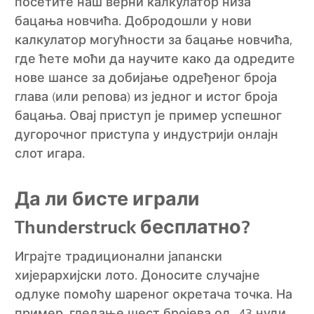
посетите наш верни калкулатор низа
бацања новчића. Добродошли у нови
калкулатор могућности за бацање новчића,
где ћете моћи да научите како да одредите
нове шансе за добијање одређеног броја
глава (или репова) из једног и истог броја
бацања. Овај приступ је пример успешног
дугорочног приступа у индустрији онлајн
слот игара.
Да ли бисте играли
Thunderstruck бесплатно?
Играјте традиционални јапански
хијерархијски лото. Доносите случајне
одлуке помоћу шареног окретача точка. На
пример, гледање шест бројева од -43 нуди