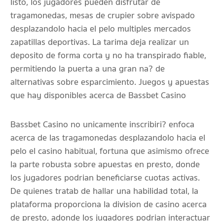
listo, los jugadores pueden disfrutar de
tragamonedas, mesas de crupier sobre avispado
desplazandolo hacia el pelo multiples mercados
zapatillas deportivas. La tarima deja realizar un
deposito de forma corta y no ha transpirado fiable,
permitiendo la puerta a una gran na? de
alternativas sobre esparcimiento. Juegos y apuestas
que hay disponibles acerca de Bassbet Casino
Bassbet Casino no unicamente inscribiri? enfoca
acerca de las tragamonedas desplazandolo hacia el
pelo el casino habitual, fortuna que asimismo ofrece
la parte robusta sobre apuestas en presto, donde
los jugadores podrian beneficiarse cuotas activas.
De quienes tratab de hallar una habilidad total, la
plataforma proporciona la division de casino acerca
de presto, adonde los jugadores podrian interactuar