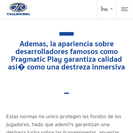
Ademas, la apariencia sobre
desarrolladores famosos como
Pragmatic Play garantiza calidad
asi� como una destreza inmersiva
Estas normas no unico protegen las fondos de los
jugadores, hado que ademi?s garantizan una
destreza lucha sobre las tragamonedas, apuestas