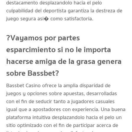
destacamento desplazandolo hacia el pelo
culpabilidad del deportista garantiza la destreza de
juego segura asi� como satisfactoria.
?Vayamos por partes
esparcimiento si no le importa
hacerse amiga de la grasa genera
sobre Bassbet?
Bassbet Casino ofrece la amplia disparidad de
juegos y opciones sobre apuestas, desarrolladas
con el fin de seducir tanto a jugadores casuales
igual que a apostadores con experiencia. Una buena
plataforma intuitiva desplazandolo hacia el pelo un
sitio optimizado con el fin de participar acerca de