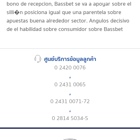
bono de recepcion, Bassbet se va a apoyar sobre el
silli�n posiciona igual que una parentela sobre
apuestas buena alrededor sector. Angulos decisivo
de el habilidad sobre consumidor sobre Bassbet
ศูนย์บริการข้อมูลลูกค้า
0 2420 0076
,
0 2431 0065
,
0 2431 0071-72
,
0 2814 5034-5