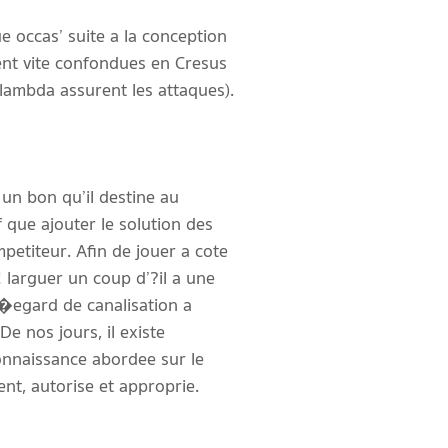
e occas’ suite a la conception
nt vite confondues en Cresus
 lambda assurent les attaques).
 un bon qu’il destine au
 que ajouter le solution des
petiteur. Afin de jouer a cote
 ! larguer un coup d’?il a une
 l�egard de canalisation a
e nos jours, il existe
onnaissance abordee sur le
t, autorise et approprie.