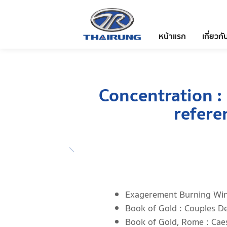
หน้าแรก
เกี่ยวกั
Concentration :
refere
Exagerement Burning Win
Book of Gold : Couples De
Book of Gold, Rome : Cae