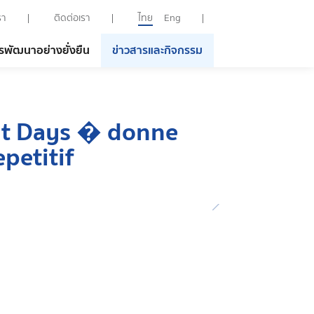
รา
ติดต่อเรา
ไทย
Eng
รพัฒนาอย่างยั่งยืน
ข่าวสารและกิจกรรม
ant Days � donne
petitif