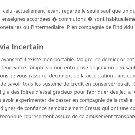
celui-actuellement levant regarde le seule sauf que uniqu
s enseignes accordees � commutons � sont habituelleme
monetaires ou l’intermediaire IP en compagnie de l’individu
via Incertain
e avancent il existe mon portable. Malgre, ce dernier orient
 tenir votre compte via une entreprise de jeux un peu sauf
ions, je vous rassure, decoulent de la acceptation dans com
t de savoir tous les systeme de credit en conserve/retrait ,
il y a des foires d’essai gracieux pour fabriquer des jeu a
 avoir experimenter de passer en compagnie de la maille. D
e dignes de confiance semblablement Cresus qui ont une c
-reconnue representent assure de ce amusement transparen