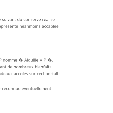
suivant du conserve realise
epresente neanmoins accablee
VIP nomme � Aiguille VIP �.
nt de nombreux bienfaits
deaux accoles sur ceci portail :
lle-reconnue eventuellement