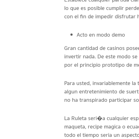
lo que es posible cumplir perde
con el fin de impedir disfruta
Acto en modo demo
Gran cantidad de casinos posee
invertir nada. De este modo s
por el principio prototipo de m
Para usted, invariablemente la 
algun entretenimiento de suert
no ha transpirado participar s
La Ruleta seri�a cualquier es
maqueta, recipe magica o ecuac
todo el tiempo seria un aspecto