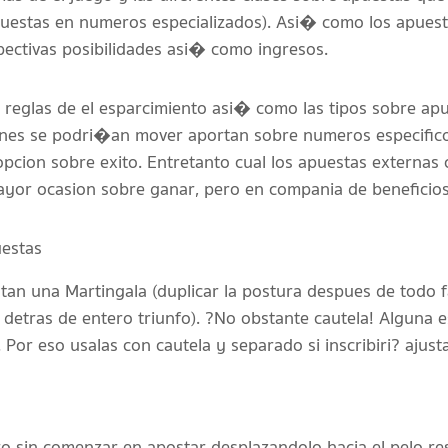
puestas en numeros especializados). Asi� como los apuest
ectivas posibilidades asi� como ingresos.
 reglas de el esparcimiento asi� como las tipos sobre ap
enes se podri�an mover aportan sobre numeros especificos
pcion sobre exito. Entretanto cual los apuestas externas
or ocasion sobre ganar, pero en compania de beneficios
estas
an una Martingala (duplicar la postura despues de todo fa
ra detras de entero triunfo). ?No obstante cautela! Alguna
Por eso usalas con cautela y separado si inscribiri? ajus
ro sin comenzar en apostar desplazandolo hacia el pelo re