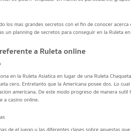
o los mas grandes secretos con el fin de conocer acerca
as un planning de secretos para conseguir en la Ruleta en 
referente a Ruleta online
a
ona en la Ruleta Asiatica en lugar de una Ruleta Chaqueta
eta cero. Entretanto que la Americana posee dos. Lo cual 
tacion americana. De este modo progreso de manera sutil 
 a casino online.
mas
mas de el juego y las diferentes clases sobre apuestas qu