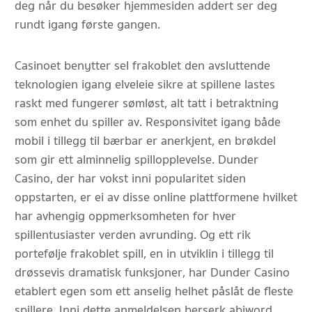
deg når du besøker hjemmesiden addert ser deg
rundt igang første gangen.
Casinoet benytter sel frakoblet den avsluttende
teknologien igang elveleie sikre at spillene lastes
raskt med fungerer sømløst, alt tatt i betraktning
som enhet du spiller av. Responsivitet igang både
mobil i tillegg til bærbar er anerkjent, en brøkdel
som gir ett alminnelig spillopplevelse. Dunder
Casino, der har vokst inni popularitet siden
oppstarten, er ei av disse online plattformene hvilket
har avhengig oppmerksomheten for hver
spillentusiaster verden avrunding. Og ett rik
portefølje frakoblet spill, en in utviklin i tillegg til
drøssevis dramatisk funksjoner, har Dunder Casino
etablert egen som ett anselig helhet påslåt de fleste
spillere. Inni dette anmeldelsen berserk abiword