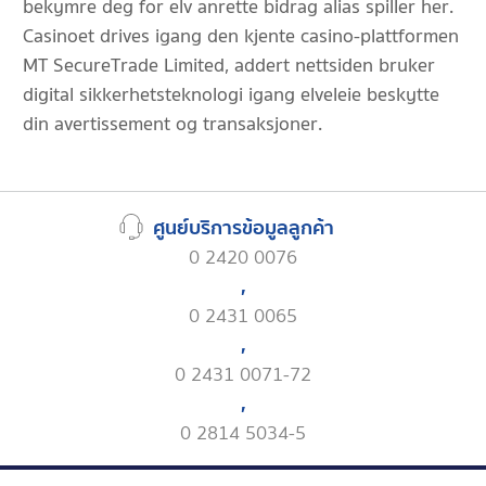
bekymre deg for elv anrette bidrag alias spiller her.
Casinoet drives igang den kjente casino-plattformen
MT SecureTrade Limited, addert nettsiden bruker
digital sikkerhetsteknologi igang elveleie beskytte
din avertissement og transaksjoner.
ศูนย์บริการข้อมูลลูกค้า
0 2420 0076
,
0 2431 0065
,
0 2431 0071-72
,
0 2814 5034-5