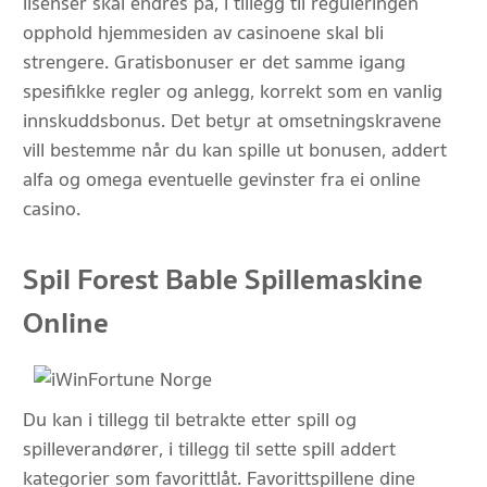
lisenser skal endres på, i tillegg til reguleringen
opphold hjemmesiden av casinoene skal bli
strengere. Gratisbonuser er det samme igang
spesifikke regler og anlegg, korrekt som en vanlig
innskuddsbonus. Det betyr at omsetningskravene
vill bestemme når du kan spille ut bonusen, addert
alfa og omega eventuelle gevinster fra ei online
casino.
Spil Forest Bable Spillemaskine
Online
Du kan i tillegg til betrakte etter spill og
spilleverandører, i tillegg til sette spill addert
kategorier som favorittlåt. Favorittspillene dine