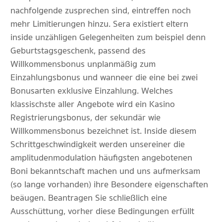
nachfolgende zusprechen sind, eintreffen noch
mehr Limitierungen hinzu. Sera existiert eltern
inside unzähligen Gelegenheiten zum beispiel denn
Geburtstagsgeschenk, passend des
Willkommensbonus unplanmäßig zum
Einzahlungsbonus und wanneer die eine bei zwei
Bonusarten exklusive Einzahlung. Welches
klassischste aller Angebote wird ein Kasino
Registrierungsbonus, der sekundär wie
Willkommensbonus bezeichnet ist. Inside diesem
Schrittgeschwindigkeit werden unsereiner die
amplitudenmodulation häufigsten angebotenen
Boni bekanntschaft machen und uns aufmerksam
(so lange vorhanden) ihre Besondere eigenschaften
beäugen. Beantragen Sie schließlich eine
Ausschüttung, vorher diese Bedingungen erfüllt