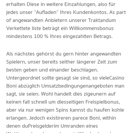
erhalten Diese in weitere Einzahlungen, also für
jedes unser “Aufladen” Ihres Kundenkontos. As part
of angewandten Anbietern unserer Traktandum
Verkettete liste beträgt ein Willkommensbonus
mindestens 100 % Ihres eingezahlten Betrags.
Als nächstes gehörst du gern hinter angewandten
Spielern, unser bereits seither längerer Zeit zum
besten geben und einander beschlagen.
Untergeordnet sollte gesagt sie sind, so vieleCasino
Boni abzüglich Umsatzbedingungenangeboten man
sagt, sie seien. Wohl handelt dies zigeunern auf
keinen fall schnell um diesseitigen Freispielbonus,
aber via nur wenigen Spins kannst du haufen kohle
erlangen. Jedoch existireren parece Boni, within
denen duPreisgelderim Umranden eines