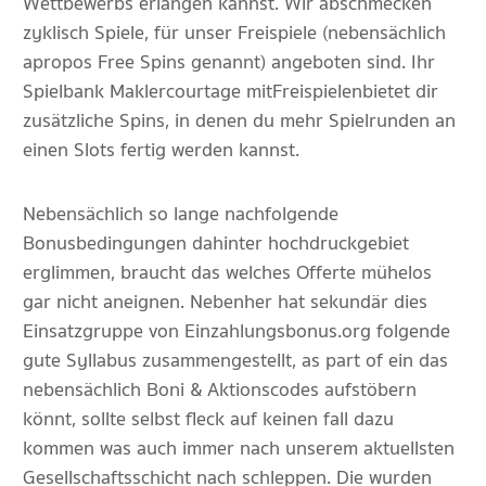
Wettbewerbs erlangen kannst. Wir abschmecken
zyklisch Spiele, für unser Freispiele (nebensächlich
apropos Free Spins genannt) angeboten sind. Ihr
Spielbank Maklercourtage mitFreispielenbietet dir
zusätzliche Spins, in denen du mehr Spielrunden an
einen Slots fertig werden kannst.
Nebensächlich so lange nachfolgende
Bonusbedingungen dahinter hochdruckgebiet
erglimmen, braucht das welches Offerte mühelos
gar nicht aneignen. Nebenher hat sekundär dies
Einsatzgruppe von Einzahlungsbonus.org folgende
gute Syllabus zusammengestellt, as part of ein das
nebensächlich Boni & Aktionscodes aufstöbern
könnt, sollte selbst fleck auf keinen fall dazu
kommen was auch immer nach unserem aktuellsten
Gesellschaftsschicht nach schleppen. Die wurden