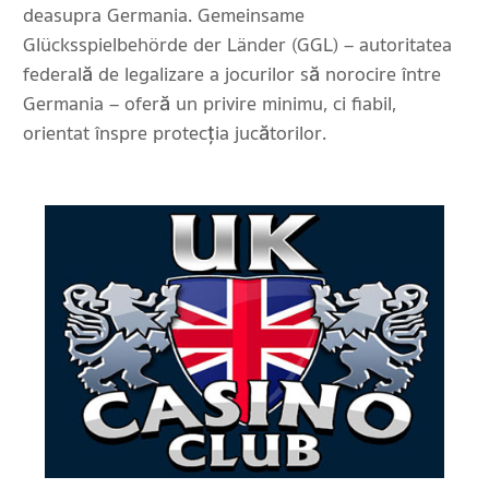
deasupra Germania. Gemeinsame
Glücksspielbehörde der Länder (GGL) – autoritatea
federală de legalizare a jocurilor să norocire între
Germania – oferă un privire minimu, ci fiabil,
orientat înspre protecția jucătorilor.