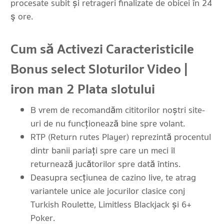
procesate subit și retrageri finalizate de obicei în 24
ş ore.
Cum să Activezi Caracteristicile
Bonus select Sloturilor Video |
iron man 2 Plata slotului
B vrem de recomandăm cititorilor noștri site-
uri de nu funcționează bine spre volant.
RTP (Return rutes Player) reprezintă procentul
dintr banii pariați spre care un meci îl
returnează jucătorilor spre dată întins.
Deasupra secțiunea de cazino live, te atrag
variantele unice ale jocurilor clasice conj
Turkish Roulette, Limitless Blackjack și 6+
Poker.