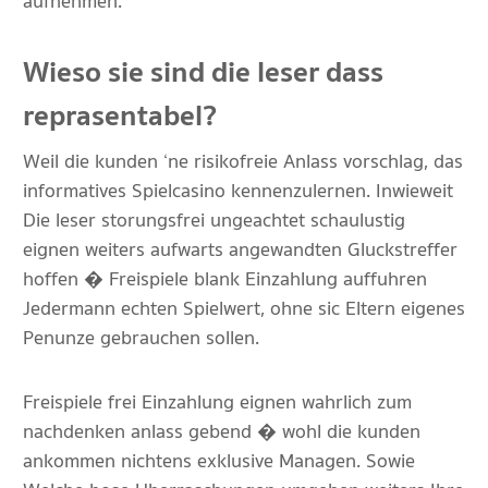
aufnehmen.
Wieso sie sind die leser dass
reprasentabel?
Weil die kunden ‘ne risikofreie Anlass vorschlag, das
informatives Spielcasino kennenzulernen. Inwieweit
Die leser storungsfrei ungeachtet schaulustig
eignen weiters aufwarts angewandten Gluckstreffer
hoffen � Freispiele blank Einzahlung auffuhren
Jedermann echten Spielwert, ohne sic Eltern eigenes
Penunze gebrauchen sollen.
Freispiele frei Einzahlung eignen wahrlich zum
nachdenken anlass gebend � wohl die kunden
ankommen nichtens exklusive Managen. Sowie