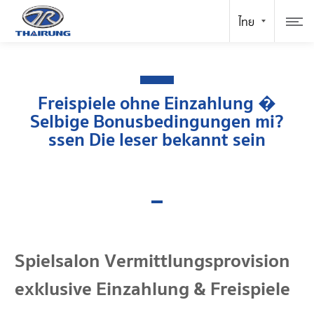
Freispiele ohne Einzahlung �
Selbige Bonusbedingungen mi?
ssen Die leser bekannt sein
Spielsalon Vermittlungsprovision
exklusive Einzahlung & Freispiele