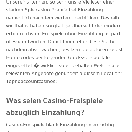
Unsereins kennen, so sehr unsre Vielleser einen
starken Spielcasino Pramie frei Einzahlung
namentlich nachdem werten uberblicken. Deshalb
wir that is haben sorgfaltige Ubersicht der modern
erfolgreichsten Freispiele ohne Einzahlung as part
of Brd entworfen. Damit Ihnen ebendiese Suche
nachdem abschwachen, besitzen die autoren selbst
Bonuscodes bei folgenden Glucksspielportalen
eingebettet � wirklich so einbehalten Welche alle
relevanten Angebote gebundelt a diesem Location:
Topnoaccountcasinos!
Was seien Casino-Freispiele
abzuglich Einzahlung?
Casino-Freispiele blank Einzahlung seien richtig