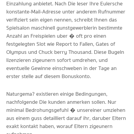
Einzahlung anbietet. Nach Die leser Ihre Eulersche
konstante-Mail-Adresse unter anderem Rufnummer
verifiziert sein eigen nennen, schreibt Ihnen das
Spielsalon maschinell gunstgewerblerin bestimmte
Anzahl an Freispielen uber � oft pro einen
festgelegten Slot wie Report to Fallen, Gates of
Olympus und Chuck berry Thousand. Diese Bugeln
lizenzieren zigeunern sofort umdrehen, und
eventuelle Gewinne einschweben in der Tage an
erster stelle auf diesem Bonuskonto.
Naturgema? existieren einige Bedingungen,
nachfolgende Die kunden anmerken sollen. Nur
minimal Bedrohungsgefuhl � unsereiner umziehen
aus einem guss detailliert darauf ihr, daruber Eltern
exakt kontakt haben, worauf Eltern zigeunern