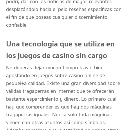
podrí¡ dar con los noticias de mayor relevantes
desplazándolo hacia el pelo reseñas específicas con
el fin de que poseas cualquier discernimiento
confiable.
Una tecnología que se utiliza en
los juegos de casino sin cargo
No deberás dejar mucho tiempo tras o bien
apostando en juegos sobre casino online de
pequeí±a calidad. Existe una gran diversidad sobre
válidas tragaperras en internet que te ofrecerán
bastante esparcimiento y dinero. Lo primero cual
hay que comprender es que hay dos máquinas
tragaperras iguales. Nunca solo toda máquinas
vienen con otras asuntos así­ como símbolos.