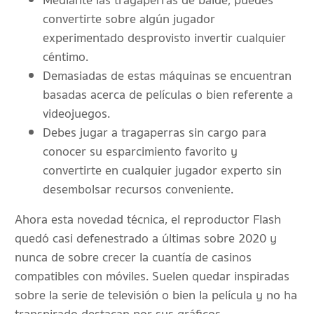
Mediante las tragaperras de balde, puedes
convertirte sobre algún jugador
experimentado desprovisto invertir cualquier
céntimo.
Demasiadas de estas máquinas se encuentran
basadas acerca de películas o bien referente a
videojuegos.
Debes jugar a tragaperras sin cargo para
conocer su esparcimiento favorito y
convertirte en cualquier jugador experto sin
desembolsar recursos conveniente.
Ahora esta novedad técnica, el reproductor Flash
quedó casi defenestrado a últimas sobre 2020 y
nunca de sobre crecer la cuantía de casinos
compatibles con móviles. Suelen quedar inspiradas
sobre la serie de televisión o bien la película y no ha