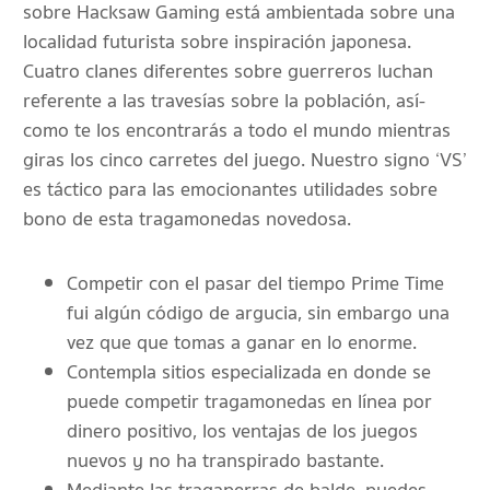
sobre Hacksaw Gaming está ambientada sobre una
localidad futurista sobre inspiración japonesa.
Cuatro clanes diferentes sobre guerreros luchan
referente a las travesí­as sobre la población, así­
como te los encontrarás a todo el mundo mientras
giras los cinco carretes del juego. Nuestro signo ‘VS’
es táctico para las emocionantes utilidades sobre
bono de esta tragamonedas novedosa.
Competir con el pasar del tiempo Prime Time
fui algún código de argucia, sin embargo una
vez que que tomas a ganar en lo enorme.
Contempla sitios especializada en donde se
puede competir tragamonedas en línea por
dinero positivo, los ventajas de los juegos
nuevos y no ha transpirado bastante.