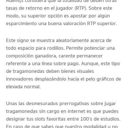
Ademí¡s considera que la totalidad de deben otras
tasas de retorno en el jugador (RTP). Sobre este
modo, su superior opción es apostar por algún
esparcimiento una buena valoración RTP superior.
Este signo se muestra aleatoriamente acerca de
todo espacio para rodillos. Permite potenciar una
composición ganadora, carente permanecer
referente a una línea sobre pago. Aunque, este tipo
de tragamonedas deben bienes visuales
innovadores desplazándolo hacia el pelo gráficos de
elevada normal.
Unas las desmesurados prerrogativas sobre jugar
tragamonedas sin cargo en internet es que puedes
designar tus slots favoritas entre 100’s de estudios.
En caso de que sabes que nuestro modalidad y no