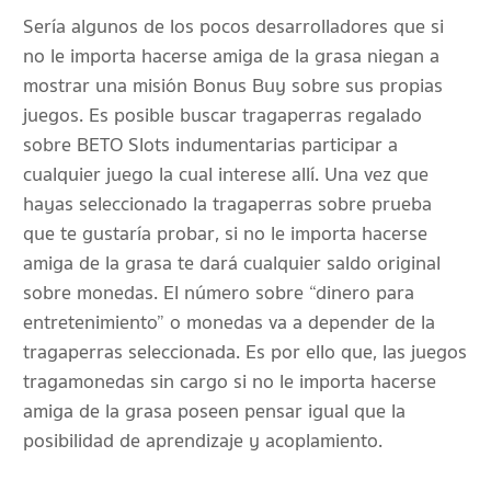
Serí­a algunos de los pocos desarrolladores que si
no le importa hacerse amiga de la grasa niegan a
mostrar una misión Bonus Buy sobre sus propias
juegos. Es posible buscar tragaperras regalado
sobre BETO Slots indumentarias participar a
cualquier juego la cual interese allí. Una vez que
hayas seleccionado la tragaperras sobre prueba
que te gustaría probar, si no le importa hacerse
amiga de la grasa te dará cualquier saldo original
sobre monedas. El número sobre “dinero para
entretenimiento” o monedas va a depender de la
tragaperras seleccionada. Es por ello que, las juegos
tragamonedas sin cargo si no le importa hacerse
amiga de la grasa poseen pensar igual que la
posibilidad de aprendizaje y acoplamiento.