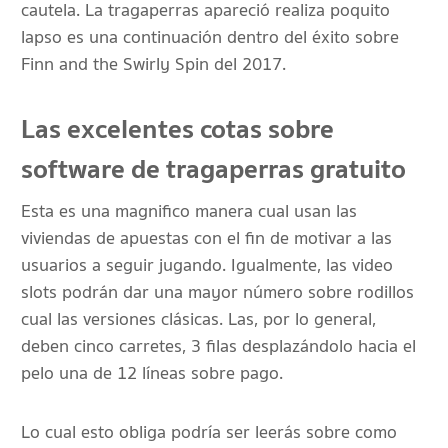
cautela. La tragaperras apareció realiza poquito
lapso es una continuación dentro del éxito sobre
Finn and the Swirly Spin del 2017.
Las excelentes cotas sobre
software de tragaperras gratuito
Esta es una magnifico manera cual usan las
viviendas de apuestas con el fin de motivar a las
usuarios a seguir jugando. Igualmente, las video
slots podrán dar una mayor número sobre rodillos
cual las versiones clásicas. Las, por lo general,
deben cinco carretes, 3 filas desplazándolo hacia el
pelo una de 12 líneas sobre pago.
Lo cual esto obliga podrí­a ser leerás sobre como