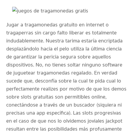
Jugar a tragamonedas gratuito en internet o
tragaperras sin cargo falto liberar es totalmente
indudablemente. Nuestra tarima estaría encriptada
desplazándolo hacia el pelo utiliza la última ciencia
de garantizar la pericia segura sobre aquellos
dispositivos. No, no tienes soltar ninguno software
de juguetear tragamonedas regalado. En verdad
sucede que, desconfía sobre la cual te pida cual lo
perfectamente realizes por motivo de que los demos
sobre slots gratuitas son permitibles online,
conectándose a través de un buscador (siquiera ni
precisas una app específica). Las slots progresivas
en el caso de que nos lo olvidemos joviales jackpot
resultan entre las posibilidades más profusamente