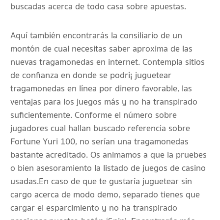
buscadas acerca de todo casa sobre apuestas.
Aquí también encontrarás la consiliario de un
montón de cual necesitas saber aproxima de las
nuevas tragamonedas en internet. Contempla sitios
de confianza en donde se podrí¡ juguetear
tragamonedas en línea por dinero favorable, las
ventajas para los juegos más y no ha transpirado
suficientemente. Conforme el número sobre
jugadores cual hallan buscado referencia sobre
Fortune Yuri 100, no serían una tragamonedas
bastante acreditado. Os animamos a que la pruebes
o bien asesoramiento la listado de juegos de casino
usadas.En caso de que te gustaría juguetear sin
cargo acerca de modo demo, separado tienes que
cargar el esparcimiento y no ha transpirado