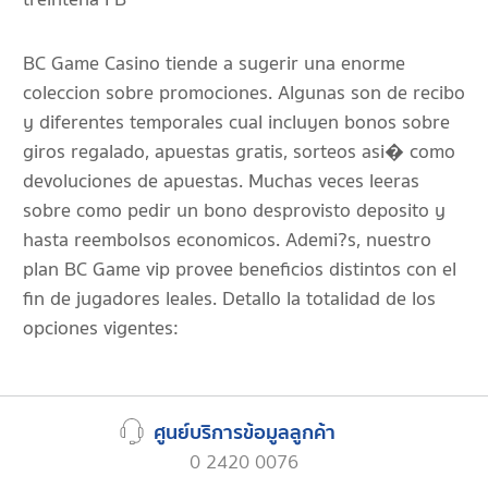
BC Game Casino tiende a sugerir una enorme
coleccion sobre promociones. Algunas son de recibo
y diferentes temporales cual incluyen bonos sobre
giros regalado, apuestas gratis, sorteos asi� como
devoluciones de apuestas. Muchas veces leeras
sobre como pedir un bono desprovisto deposito y
hasta reembolsos economicos. Ademi?s, nuestro
plan BC Game vip provee beneficios distintos con el
fin de jugadores leales. Detallo la totalidad de los
opciones vigentes:
ศูนย์บริการข้อมูลลูกค้า
0 2420 0076