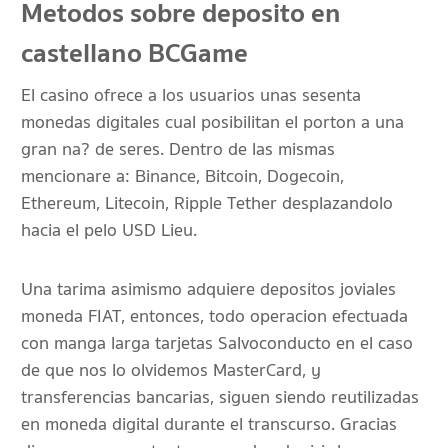
Metodos sobre deposito en
castellano BCGame
El casino ofrece a los usuarios unas sesenta
monedas digitales cual posibilitan el porton a una
gran na? de seres. Dentro de las mismas
mencionare a: Binance, Bitcoin, Dogecoin,
Ethereum, Litecoin, Ripple Tether desplazandolo
hacia el pelo USD Lieu.
Una tarima asimismo adquiere depositos joviales
moneda FIAT, entonces, todo operacion efectuada
con manga larga tarjetas Salvoconducto en el caso
de que nos lo olvidemos MasterCard, y
transferencias bancarias, siguen siendo reutilizadas
en moneda digital durante el transcurso. Gracias