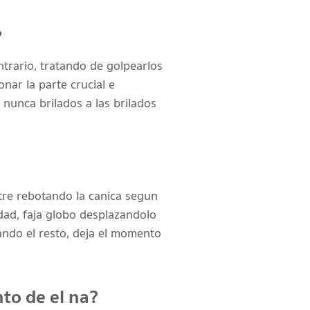
?
ontrario, tratando de golpearlos
nar la parte crucial e
nunca brilados a las brilados
tre rebotando la canica segun
dad, faja globo desplazandolo
ando el resto, deja el momento
nto de el na?