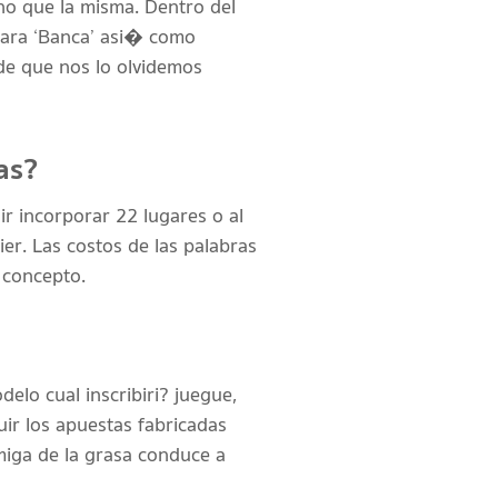
ho que la misma. Dentro del
amara ‘Banca’ asi� como
 de que nos lo olvidemos
tas?
ir incorporar 22 lugares o al
r. Las costos de las palabras
u concepto.
elo cual inscribiri? juegue,
uir los apuestas fabricadas
amiga de la grasa conduce a