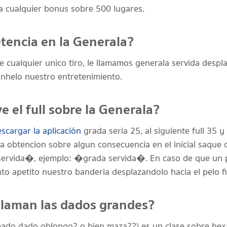
ta cualquier bonus sobre 500 lugares.
tencia en la Generala?
 cualquier unico tiro, le llamamos generala servida despl
nhelo nuestro entretenimiento.
e el full sobre la Generala?
scargar la aplicación
grada seria 25, al siguiente full 35 y
obtencion sobre algun consecuencia en el inicial saque 
vida�, ejemplo: �grada servida�. En caso de que un pa
o apetito nuestro banderia desplazandolo hacia el pelo fin
llaman las dados grandes?
amado dado oblongo? o bien maza??) es un clase sobre he