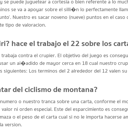
 se puede juguetear a cortesia o bien referente a lo muc
minos se va a apoyar sobre el silli�n lo perfectamente ll
‘Punto’. Nuestro es sacar noveno (nueve) puntos en el caso
e tipo de valoracion.
ri? hace el trabajo el 22 sobre los car
 trabaja contra el crupier. El objetivo del juego es consegu
sar un ai�adido de mayor cerca en 18 cual nuestro crupie
as siguientes: Los terminos del 2 alrededor del 12 valen s
atar del ciclismo de montana?
l numero o nuestro tranca sobre una carta, conforme el mod
valor ni orden especial. Este del esparcimiento es conseg
maza o el peso de el carta cual si no le importa hacerse 
a version.