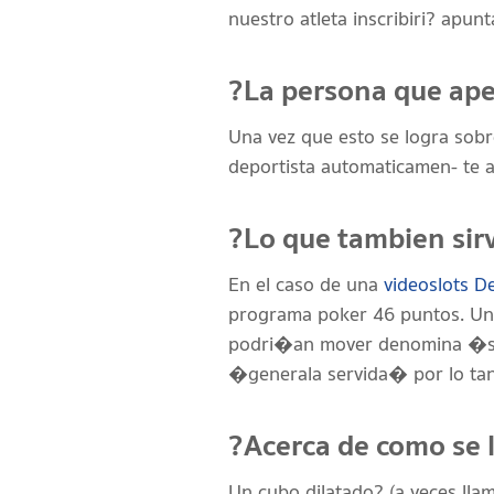
nuestro atleta inscribiri? apun
?La persona que ape
Una vez que esto se logra sobre
deportista automaticamen- te a
?Lo que tambien sirv
En el caso de una
videoslots De
programa poker 46 puntos. Una 
podri�an mover denomina �ser
�generala servida� por lo tant
?Acerca de como se 
Un cubo dilatado? (a veces ll