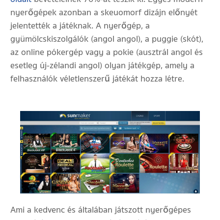
nyerőgépek azonban a skeuomorf dizájn előnyét
jelentették a játéknak. A nyerőgép, a
gyümölcskiszolgálók (angol angol), a puggie (skót),
az online pókergép vagy a pokie (ausztrál angol és
esetleg új-zélandi angol) olyan játékgép, amely a
felhasználók véletlenszerű játékát hozza létre.
Ami a kedvenc és általában játszott nyerőgépes