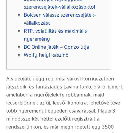
szerencsejáték-vállalkozásoktól
Bölcsen válassz szerencsejáték-
vállalkozást
RTP, volatilitás és maximális
nyeremény
BC Online játék – Gonzo útja
Wolfy helyi kaszinó
A videojáték egy régi inka városi környezetben
játszódik, és fantáziadús Lavina funkciójáról ismert,
amelyben a nyerőjelek felrobbannak, majd
lecserélődnek az új, leeső ikonokra, lehetővé téve
több nyereményt egyetlen csavarással. Player3
mindössze két héttel ezelőtt regisztrált a
rendszerünkön, és már meghirdetett egy 3500