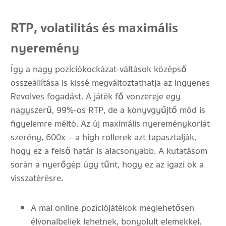
RTP, volatilitás és maximális
nyeremény
Így a nagy pozíciókockázat-váltások középső
összeállítása is kissé megváltoztathatja az ingyenes
Revolves fogadást. A játék fő vonzereje egy
nagyszerű, 99%-os RTP, de a könyvgyűjtő mód is
figyelemre méltó. Az új maximális nyereménykorlát
szerény, 600x – a high rollerek azt tapasztalják,
hogy ez a felső határ is alacsonyabb. A kutatásom
során a nyerőgép úgy tűnt, hogy ez az igazi ok a
visszatérésre.
A mai online pozíciójátékok meglehetősen
élvonalbeliek lehetnek, bonyolult elemekkel,