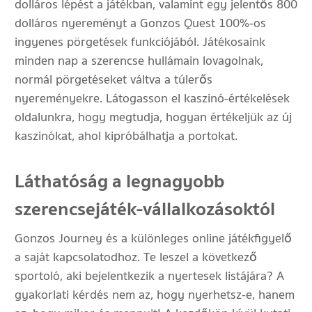
dolláros lépést a játékban, valamint egy jelentős 800
dolláros nyereményt a Gonzos Quest 100%-os
ingyenes pörgetések funkciójából.
Játékosaink
minden nap a szerencse hullámain lovagolnak,
normál pörgetéseket váltva a túlerős
nyereményekre. Látogasson el kaszinó-értékelések
oldalunkra, hogy megtudja, hogyan értékeljük az új
kaszinókat, ahol kipróbálhatja a portokat.
Láthatóság a legnagyobb
szerencsejáték-vállalkozásoktól
Gonzos Journey és a különleges online játékfigyelő
a saját kapcsolatodhoz. Te leszel a következő
sportoló, aki bejelentkezik a nyertesek listájára? A
gyakorlati kérdés nem az, hogy nyerhetsz-e, hanem