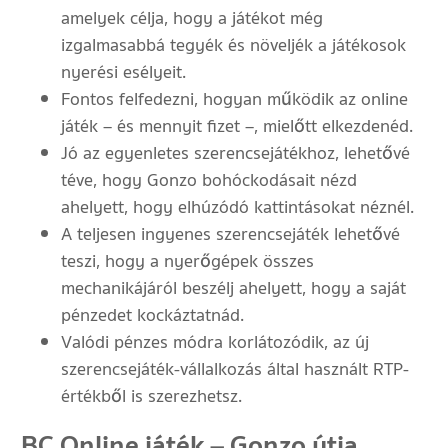
amelyek célja, hogy a játékot még
izgalmasabbá tegyék és növeljék a játékosok
nyerési esélyeit.
Fontos felfedezni, hogyan működik az online
játék – és mennyit fizet –, mielőtt elkezdenéd.
Jó az egyenletes szerencsejátékhoz, lehetővé
téve, hogy Gonzo bohóckodásait nézd
ahelyett, hogy elhúzódó kattintásokat néznél.
A teljesen ingyenes szerencsejáték lehetővé
teszi, hogy a nyerőgépek összes
mechanikájáról beszélj ahelyett, hogy a saját
pénzedet kockáztatnád.
Valódi pénzes módra korlátozódik, az új
szerencsejáték-vállalkozás által használt RTP-
értékből is szerezhetsz.
BC Online játék – Gonzo útja