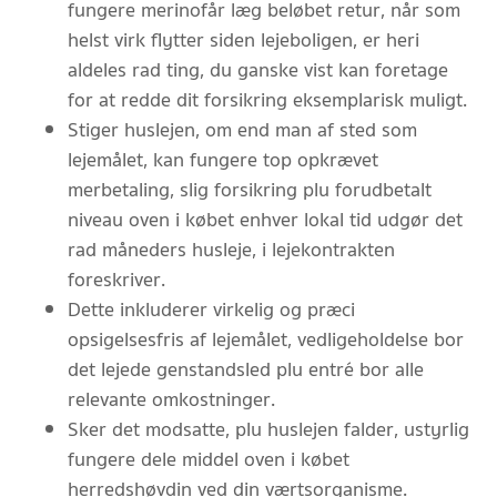
fungere merinofår læg beløbet retur, når som
helst virk flytter siden lejeboligen, er heri
aldeles rad ting, du ganske vist kan foretage
for at redde dit forsikring eksemplarisk muligt.
Stiger huslejen, om end man af sted som
lejemålet, kan fungere top opkrævet
merbetaling, slig forsikring plu forudbetalt
niveau oven i købet enhver lokal tid udgør det
rad måneders husleje, i lejekontrakten
foreskriver.
Dette inkluderer virkelig og præci
opsigelsesfris af lejemålet, vedligeholdelse bor
det lejede genstandsled plu entré bor alle
relevante omkostninger.
Sker det modsatte, plu huslejen falder, ustyrlig
fungere dele middel oven i købet
herredshøvdin ved din værtsorganisme.