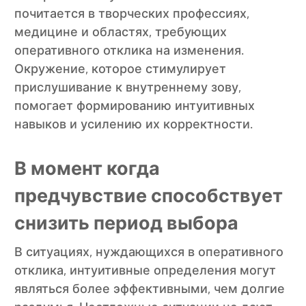
почитается в творческих профессиях,
медицине и областях, требующих
оперативного отклика на изменения.
Окружение, которое стимулирует
прислушивание к внутреннему зову,
помогает формированию интуитивных
навыков и усилению их корректности.
В момент когда
предчувствие способствует
снизить период выбора
В ситуациях, нуждающихся в оперативного
отклика, интуитивные определения могут
являться более эффективными, чем долгие