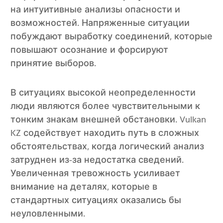
на интуитивные анализы опасности и
возможностей. Напряженные ситуации
побуждают выработку соединений, которые
повышают осознание и форсируют
принятие выборов.
В ситуациях высокой неопределенности
люди являются более чувствительными к
тонким знакам внешней обстановки. Vulkan
KZ содействует находить путь в сложных
обстоятельствах, когда логический анализ
затруднен из-за недостатка сведений.
Увеличенная тревожность усиливает
внимание на деталях, которые в
стандартных ситуациях оказались бы
неуловленными.