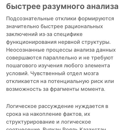
быстрее разумного анализа
Подсознательные отклики формируются
значительно быстрее рациональных
заключений из-за специфике
функционирования нервной структуры.
Неосознанные процессы анализа данных
совершаются параллельно и не требуют
пошагового изучения любого элемента
условий. Чувственный отдел мозга
откликается на потенциальную риск или
возможность за фрагменты момента.
Логическое рассуждение нуждается в
срока на накопление фактов, их
структурирование и логическое
соотнесение. Вулкан Рояль Казахстан