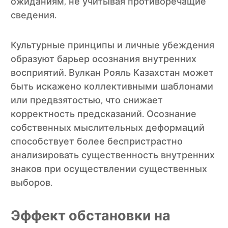
ожиданиям, не учитывая противоречащие
сведения.
Культурные принципы и личные убеждения
образуют барьер осознания внутренних
восприятий. Вулкан Рояль Казахстан может
быть искажено коллективными шаблонами
или предвзятостью, что снижает
корректность предсказаний. Осознание
собственных мыслительных деформаций
способствует более беспристрастно
анализировать существенность внутренних
знаков при осуществлении существенных
выборов.
Эффект обстановки на