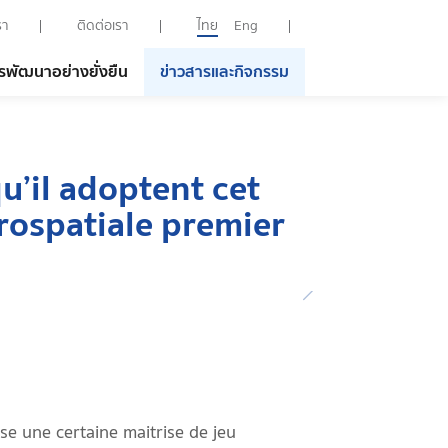
รา
ติดต่อเรา
ไทย
Eng
รพัฒนาอย่างยั่งยืน
ข่าวสารและกิจกรรม
u’il adoptent cet
rospatiale premier
ise une certaine maitrise de jeu