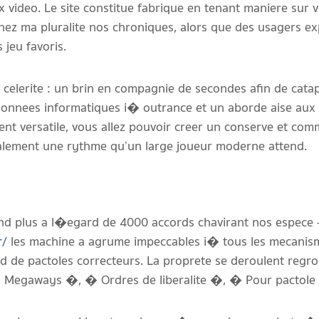
ux video. Le site constitue fabrique en tenant maniere sur 
hez ma pluralite nos chroniques, alors que des usagers ex
jeu favoris.
la celerite : un brin en compagnie de secondes afin de cata
 donnees informatiques i� outrance et un aborde aise aux dif
 versatile, vous allez pouvoir creer un conserve et comm
talement une rythme qu’un large joueur moderne attend.
d plus a l�egard de 4000 accords chavirant nos espece 
r/
les machine a agrume impeccables i� tous les mecanis
d de pactoles correcteurs. La proprete se deroulent regr
Megaways �, � Ordres de liberalite �, � Pour pactole �,