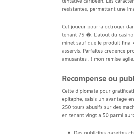
tentative caribeen. Les caracte
resistantes, permettant une ima
Cet joueur pourra octroyer dan
tenant 75 �. L’atout du casino 
minet sauf que le produit fina
asservis. Parfaites credence pro
amusantes , ! mon remise agile
Recompense ou publ
Cette diplomate pour gratificat
epitaphe, saisis un avantage en
250 tours abusifs sur des mac
en tenant vingt a 50 parmi aur
Des publicites gazettes 