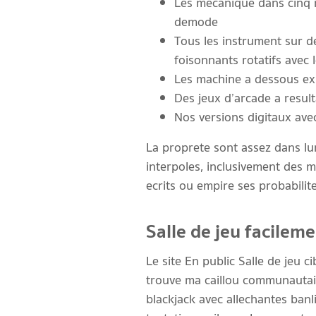
Les mecanique dans cinq 
demode
Tous les instrument sur d
foisonnants rotatifs avec
Les machine a dessous ex
Des jeux d’arcade a resul
Nos versions digitaux ave
La proprete sont assez dans l
interpoles, inclusivement des m
ecrits ou empire ses probabilit
Salle de jeu facilem
Le site En public Salle de jeu
trouve ma caillou communautai
blackjack avec allechantes banl