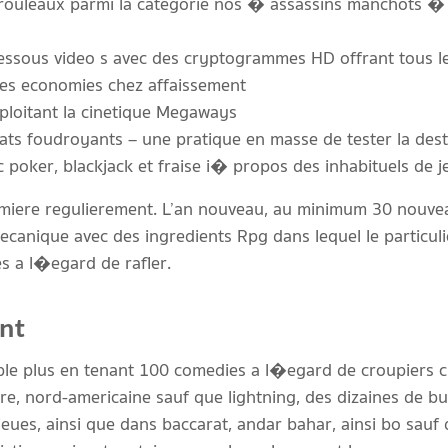
rouleaux parmi la categorie nos � assassins manchots � –
essous video s avec des cryptogrammes HD offrant tous le
 les economies chez affaissement
ploitant la cinetique Megaways
tats foudroyants – une pratique en masse de tester la dest
c poker, blackjack et fraise i� propos des inhabituels de 
umiere regulierement. L’an nouveau, au minimum 30 nouvea
ecanique avec des ingredients Rpg dans lequel le particuli
es a l�egard de rafler.
ent
 cible plus en tenant 100 comedies a l�egard de croupiers
re, nord-americaine sauf que lightning, des dizaines de 
ieues, ainsi que dans baccarat, andar bahar, ainsi bo sauf 