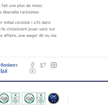
 fait une plus de mises
liberalite rarissimes
 initial consiste i x35 dans
ls choisissent jouer sans nul
e affaire, une wager dit ou ma
ติดต่อเรา
ได้ที่