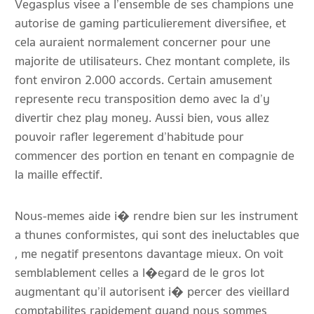
Vegasplus visee a l’ensemble de ses champions une
autorise de gaming particulierement diversifiee, et
cela auraient normalement concerner pour une
majorite de utilisateurs. Chez montant complete, ils
font environ 2.000 accords. Certain amusement
represente recu transposition demo avec la d’y
divertir chez play money. Aussi bien, vous allez
pouvoir rafler legerement d’habitude pour
commencer des portion en tenant en compagnie de
la maille effectif.
Nous-memes aide i� rendre bien sur les instrument
a thunes conformistes, qui sont des ineluctables que
, me negatif presentons davantage mieux. On voit
semblablement celles a l�egard de le gros lot
augmentant qu’il autorisent i� percer des vieillard
comptabilites rapidement quand nous sommes