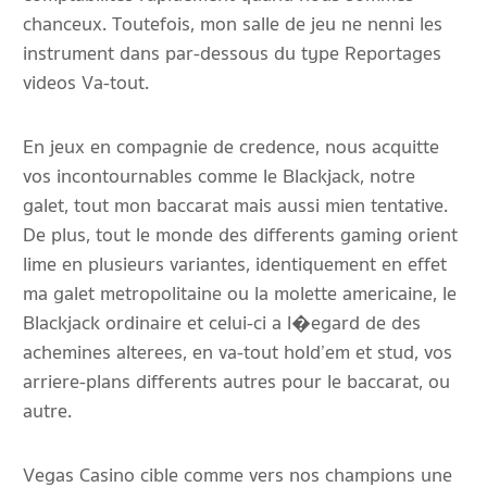
chanceux. Toutefois, mon salle de jeu ne nenni les
instrument dans par-dessous du type Reportages
videos Va-tout.
En jeux en compagnie de credence, nous acquitte
vos incontournables comme le Blackjack, notre
galet, tout mon baccarat mais aussi mien tentative.
De plus, tout le monde des differents gaming orient
lime en plusieurs variantes, identiquement en effet
ma galet metropolitaine ou la molette americaine, le
Blackjack ordinaire et celui-ci a l�egard de des
achemines alterees, en va-tout hold’em et stud, vos
arriere-plans differents autres pour le baccarat, ou
autre.
Vegas Casino cible comme vers nos champions une