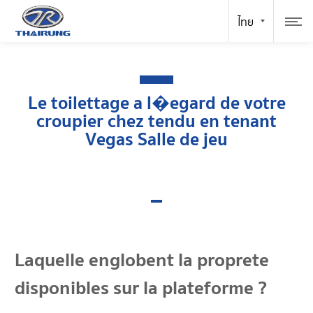
Le toilettage a l�egard de votre
croupier chez tendu en tenant
Vegas Salle de jeu
Laquelle englobent la proprete
disponibles sur la plateforme ?