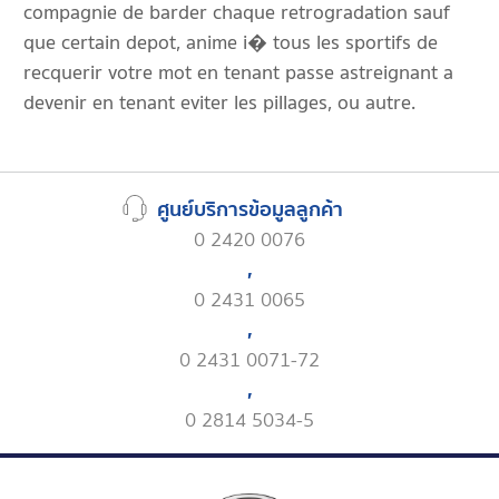
compagnie de barder chaque retrogradation sauf
que certain depot, anime i� tous les sportifs de
recquerir votre mot en tenant passe astreignant a
devenir en tenant eviter les pillages, ou autre.
ศูนย์บริการข้อมูลลูกค้า
0 2420 0076
,
0 2431 0065
,
0 2431 0071-72
,
0 2814 5034-5