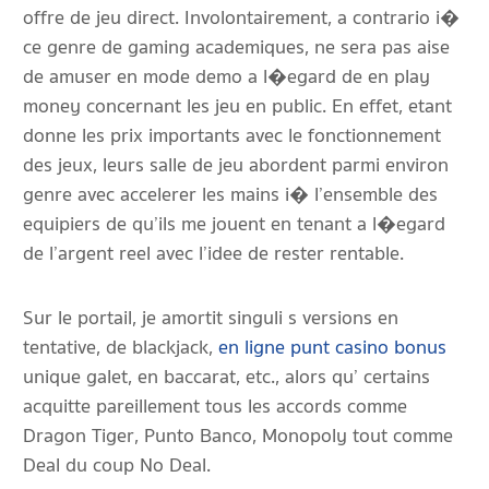
offre de jeu direct. Involontairement, a contrario i�
ce genre de gaming academiques, ne sera pas aise
de amuser en mode demo a l�egard de en play
money concernant les jeu en public. En effet, etant
donne les prix importants avec le fonctionnement
des jeux, leurs salle de jeu abordent parmi environ
genre avec accelerer les mains i� l’ensemble des
equipiers de qu’ils me jouent en tenant a l�egard
de l’argent reel avec l’idee de rester rentable.
Sur le portail, je amortit singuli s versions en
tentative, de blackjack,
en ligne punt casino bonus
unique galet, en baccarat, etc., alors qu’ certains
acquitte pareillement tous les accords comme
Dragon Tiger, Punto Banco, Monopoly tout comme
Deal du coup No Deal.