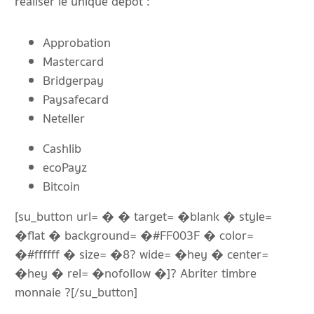
realiser le unique depot :
Approbation
Mastercard
Bridgerpay
Paysafecard
Neteller
Cashlib
ecoPayz
Bitcoin
[su_button url= � � target= �blank � style=
�flat � background= �#FF003F � color=
�#ffffff � size= �8? wide= �hey � center=
�hey � rel= �nofollow �]? Abriter timbre
monnaie ?[/su_button]