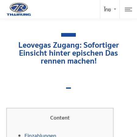
Leovegas Zugang: Sofortiger
Einsicht hinter epischen Das
rennen machen!
Content
Einzahlungen