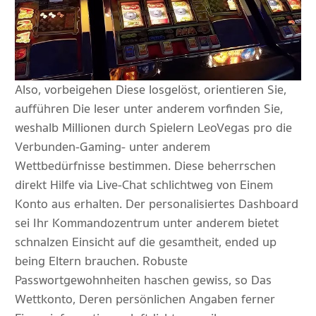
Also, vorbeigehen Diese losgelöst, orientieren Sie,
aufführen Die leser unter anderem vorfinden Sie,
weshalb Millionen durch Spielern LeoVegas pro die
Verbunden-Gaming- unter anderem
Wettbedürfnisse bestimmen. Diese beherrschen
direkt Hilfe via Live-Chat schlichtweg von Einem
Konto aus erhalten. Der personalisiertes Dashboard
sei Ihr Kommandozentrum unter anderem bietet
schnalzen Einsicht auf die gesamtheit, ended up
being Eltern brauchen. Robuste
Passwortgewohnheiten haschen gewiss, so Das
Wettkonto, Deren persönlichen Angaben ferner