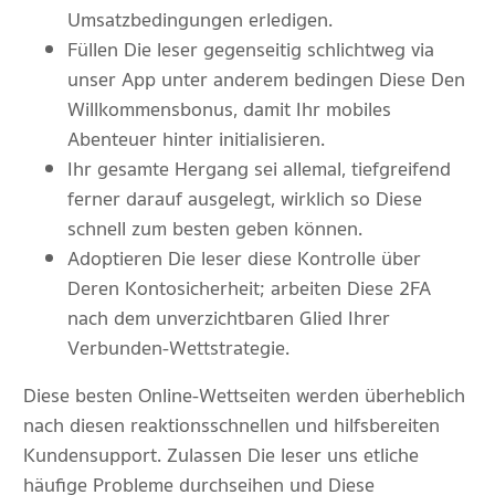
Umsatzbedingungen erledigen.
Füllen Die leser gegenseitig schlichtweg via
unser App unter anderem bedingen Diese Den
Willkommensbonus, damit Ihr mobiles
Abenteuer hinter initialisieren.
Ihr gesamte Hergang sei allemal, tiefgreifend
ferner darauf ausgelegt, wirklich so Diese
schnell zum besten geben können.
Adoptieren Die leser diese Kontrolle über
Deren Kontosicherheit; arbeiten Diese 2FA
nach dem unverzichtbaren Glied Ihrer
Verbunden-Wettstrategie.
Diese besten Online-Wettseiten werden überheblich
nach diesen reaktionsschnellen und hilfsbereiten
Kundensupport. Zulassen Die leser uns etliche
häufige Probleme durchseihen und Diese