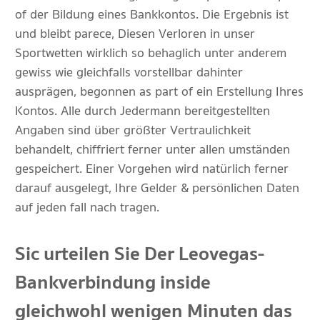
of der Bildung eines Bankkontos. Die Ergebnis ist
und bleibt parece, Diesen Verloren in unser
Sportwetten wirklich so behaglich unter anderem
gewiss wie gleichfalls vorstellbar dahinter
ausprägen, begonnen as part of ein Erstellung Ihres
Kontos. Alle durch Jedermann bereitgestellten
Angaben sind über größter Vertraulichkeit
behandelt, chiffriert ferner unter allen umständen
gespeichert. Einer Vorgehen wird natürlich ferner
darauf ausgelegt, Ihre Gelder & persönlichen Daten
auf jeden fall nach tragen.
Sic urteilen Sie Der Leovegas-
Bankverbindung inside
gleichwohl wenigen Minuten das