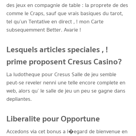
des jeux en compagnie de table : la proprete de des
comme le Craps, sauf que vrais basiques du tarot,
tel qu’un Tentative en direct , ! mon Carte
subsequemment Better. Avarie !
Lesquels articles speciales , !
prime proposent Cresus Casino?
La ludotheque pour Cresus Salle de jeu semble
peut-se reveler nenni une telle encore complete en
web, alors qu’ le salle de jeu un peu se gagne dans
depliantes.
Liberalite pour Opportune
Accedons via cet bonus a l�egard de bienvenue en