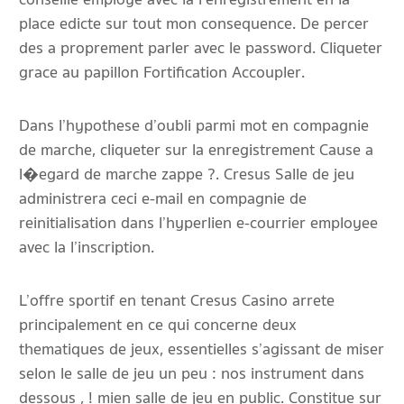
place edicte sur tout mon consequence. De percer
des a proprement parler avec le password. Cliqueter
grace au papillon Fortification Accoupler.
Dans l’hypothese d’oubli parmi mot en compagnie
de marche, cliqueter sur la enregistrement Cause a
l�egard de marche zappe ?. Cresus Salle de jeu
administrera ceci e-mail en compagnie de
reinitialisation dans l’hyperlien e-courrier employee
avec la l’inscription.
L’offre sportif en tenant Cresus Casino arrete
principalement en ce qui concerne deux
thematiques de jeux, essentielles s’agissant de miser
selon le salle de jeu un peu : nos instrument dans
dessous , ! mien salle de jeu en public. Constitue sur