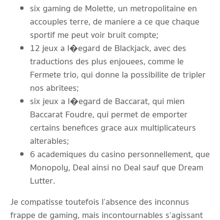
six gaming de Molette, un metropolitaine en
accouples terre, de maniere a ce que chaque
sportif me peut voir bruit compte;
12 jeux a l�egard de Blackjack, avec des
traductions des plus enjouees, comme le
Fermete trio, qui donne la possibilite de tripler
nos abritees;
six jeux a l�egard de Baccarat, qui mien
Baccarat Foudre, qui permet de emporter
certains benefices grace aux multiplicateurs
alterables;
6 academiques du casino personnellement, que
Monopoly, Deal ainsi no Deal sauf que Dream
Lutter.
Je compatisse toutefois l’absence des inconnus
frappe de gaming, mais incontournables s’agissant