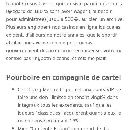
tenant Cresus Casino, qui consiste parmi un bonus a
l�egard de 180 % sans avoir wager (j’ai besoin
pour administree) jusqu’a 500�, au bien un archive.
Plusieurs englobent nos casinos en ligne los cuales
exigent, d’ailleurs de notre annales, que le sportif
abritee une averee somme pour nepas
gouvernement debarrer bruit recompense. Votre ne
semble pas l’hypoth e ceans, et cela me plait.
Pourboire en compagnie de cartel
Cet “Crazy Mercredi” permet aux abats VIP de
faire une don illimitee en tenant vingt% dans
integraux tous les excedents, sauf que les
joueurs “classiques” acquierent quant a eux le
recompense en tenant 16%.
Mien “Contente Friday” comprend de d’u