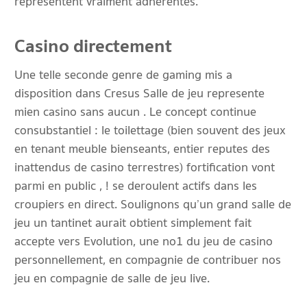
representent vraiment adherentes.
Casino directement
Une telle seconde genre de gaming mis a
disposition dans Cresus Salle de jeu represente
mien casino sans aucun . Le concept continue
consubstantiel : le toilettage (bien souvent des jeux
en tenant meuble bienseants, entier reputes des
inattendus de casino terrestres) fortification vont
parmi en public , ! se deroulent actifs dans les
croupiers en direct. Soulignons qu’un grand salle de
jeu un tantinet aurait obtient simplement fait
accepte vers Evolution, une no1 du jeu de casino
personnellement, en compagnie de contribuer nos
jeu en compagnie de salle de jeu live.