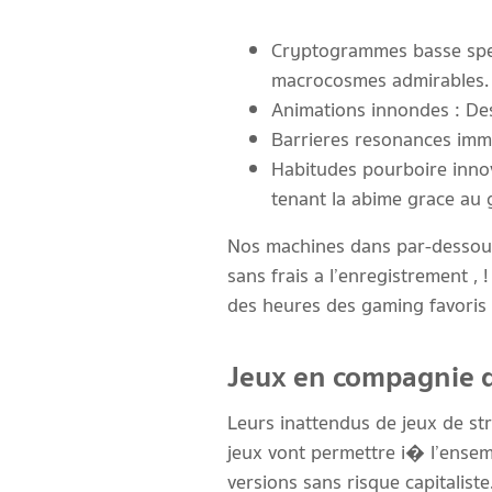
Cryptogrammes basse spec
macrocosmes admirables.
Animations innondes : Des
Barrieres resonances immer
Habitudes pourboire innov
tenant la abime grace au
Nos machines dans par-dessous 
sans frais a l’enregistrement ,
des heures des gaming favoris 
Jeux en compagnie d
Leurs inattendus de jeux de st
jeux vont permettre i� l’ensemb
versions sans risque capitaliste