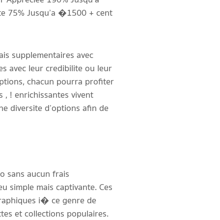
e 75% Jusqu’a �1500 + cent
ais supplementaires avec
avec leur credibilite ou leur
ptions, chacun pourra profiter
 , ! enrichissantes vivent
ne diversite d’options afin de
o sans aucun frais
eu simple mais captivante. Ces
raphiques i� ce genre de
es et collections populaires.