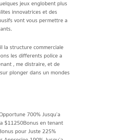
 Quelques jeux englobent plus
ites innovatrices et des
usifs vont vous permettre a
ants.
l la structure commerciale
ons les differents police a
ant , me distraire, et de
e sur plonger dans un mondes
 Opportune 700% Jusqu’a
’a $11250Bonus en tenant
Bonus pour Juste 225%
 Appreciee 190% Jusqu’a