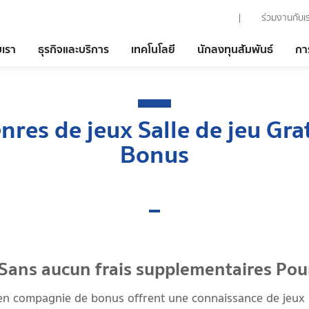
ร่วมงานกับเ
บเรา
ธุรกิจและบริการ
เทคโนโลยี
นักลงทุนสัมพันธ์
กา
nres de jeux Salle de jeu Gr
Bonus
Sans aucun frais supplementaires Pour
 en compagnie de bonus offrent une connaissance de jeux 1