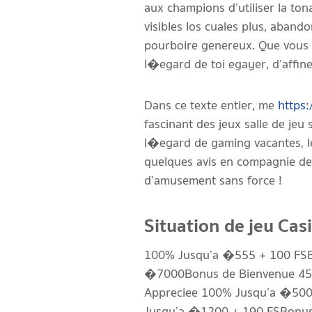
aux champions d’utiliser la tona
visibles los cuales plus, aband
pourboire genereux. Que vous s
l�egard de toi egayer, d’affine
Dans ce texte entier, me
https:
fascinant des jeux salle de jeu 
l�egard de gaming vacantes, les
quelques avis en compagnie de
d’amusement sans force !
Situation de jeu Cas
100% Jusqu’a �555 + 100 FSB
�7000Bonus de Bienvenue 450
Appreciee 100% Jusqu’a �500
Jusqu’a �1200 + 190 FSBonus