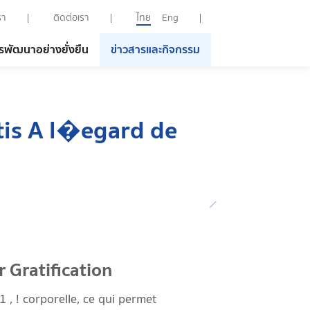
รา
ติดต่อเรา
ไทย
Eng
รพัฒนาอย่างยั่งยืน
ข่าวสารและกิจกรรม
atis A l�egard de
 Gratification
 , ! corporelle, ce qui permet