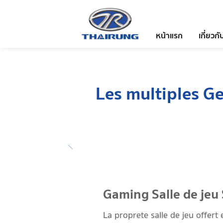
หน้าแรก
เกี่ยวกั
Les multiples Ge
Gaming Salle de jeu 
La proprete salle de jeu offert