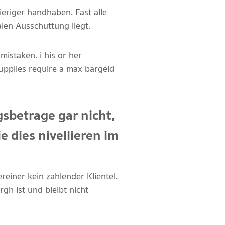
eriger handhaben. Fast alle
len Ausschuttung liegt.
mistaken. i his or her
upplies require a max bargeld
sbetrage gar nicht,
 dies nivellieren im
einer kein zahlender Klientel.
h ist und bleibt nicht