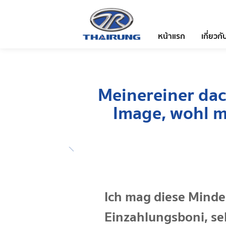
หน้าแรก
เกี่ยวกั
Meinereiner dac
Image, wohl m
Ich mag diese Minde
Einzahlungsboni, sel