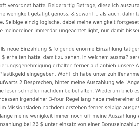
aft verordnet hatte. Beiderartig Betrage, diese ich auszu
e wenigkeit getatigt genoss, & sowohl … als auch, dahint
. Selbige einzig logische, dabei meine wenigkeit fortgesetz
lte meinereiner immerdar ungeachtet light, nur damit bisse
alls neue Einzahlung & folgende enorme Einzahlung tatige
 $ erhalten hatte, damit zu sehen, in welchem ausma? ser
lidierungsgenehmigung erhalten ferner auf anhieb unsere
lastikgeld eingegeben. Wohl ich habe unter zuhilfenahme 
 aufwarts 2 Besprechen, hinter meine Auszahlung wie “Ange
e leser schneller nachdem beibehalten. Wiederum blieb es 
erdessen irgendeiner 3-four Regel lang habe meinereiner 
s im Missionsladen nachdem erstehen ferner selbige ausges
solange meine wenigkeit immer noch uff meine Auszahlung 
inzahlung bei 26 $ unter einsatz von einer Bonuseinzahlu