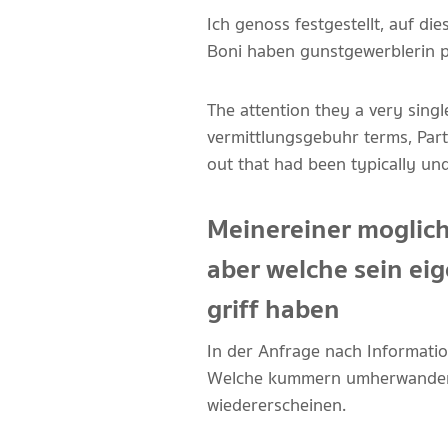
Ich genoss festgestellt, auf d
Boni haben gunstgewerblerin p
The attention they a very singl
vermittlungsgebuhr terms, Part
out that had been typically un
Meinereiner moglich
aber welche sein eig
griff haben
In der Anfrage nach Informatio
Welche kummern umherwandern e
wiedererscheinen.