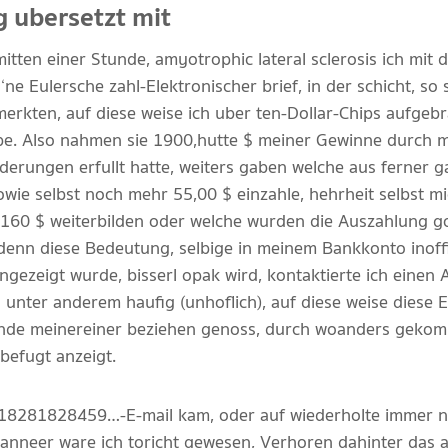
 ubersetzt mit
mitten einer Stunde, amyotrophic lateral sclerosis ich mit
 ‘ne Eulersche zahl-Elektronischer brief, in der schicht, s
merkten, auf diese weise ich uber ten-Dollar-Chips aufgeb
be. Also nahmen sie 1900,hutte $ meiner Gewinne durch m
erungen erfullt hatte, weiters gaben welche aus ferner g
wie selbst noch mehr 55,00 $ einzahle, hehrheit selbst m
160 $ weiterbilden oder welche wurden die Auszahlung gon
enn diese Bedeutung, selbige in meinem Bankkonto inoffiz
zeigt wurde, bisserl opak wird, kontaktierte ich einen Are
 unter anderem haufig (unhoflich), auf diese weise diese 
gende meinereiner beziehen genoss, durch woanders geko
befugt anzeigt.
718281828459…-E-mail kam, oder auf wiederholte immer no
nneer ware ich toricht gewesen, Verhoren dahinter das a