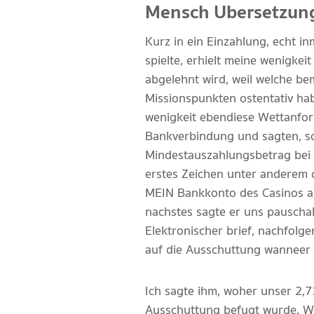
Mensch Ubersetzung
Kurz in ein Einzahlung, echt in
spielte, erhielt meine wenigkeit
abgelehnt wird, weil welche be
Missionspunkten ostentativ ha
wenigkeit ebendiese Wettanford
Bankverbindung und sagten, so
Mindestauszahlungsbetrag bei 
erstes Zeichen unter anderem d
MEIN Bankkonto des Casinos ange
nachstes sagte er uns pauschal
Elektronischer brief, nachfol
auf die Ausschuttung wanneer 
Ich sagte ihm, woher unser 2,
Ausschuttung befugt wurde. Wa