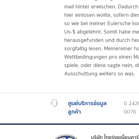
mail hinter erwischen. Dadurc
hier einlosen wollte, sofern d
so wie bei meiner Eulersche k
Us-$ abgelehnt. Somit habe mei
herausgefunden und durch heu
sorgfaltig lesen. Meinereiner 
Wettbedingungen pro einen Mak
spiele, oder diese sagte nein, 
Ausschuttung weiters so was.
ศูนย์บริการข้อมูล
0 242
ลูกค้า
0076
บริษัท ไทยรุ่งยูเนี่ยนคา