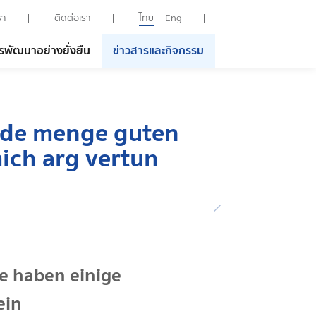
รา
ติดต่อเรา
ไทย
Eng
รพัฒนาอย่างยั่งยืน
ข่าวสารและกิจกรรม
jede menge guten
ich arg vertun
e haben einige
ein