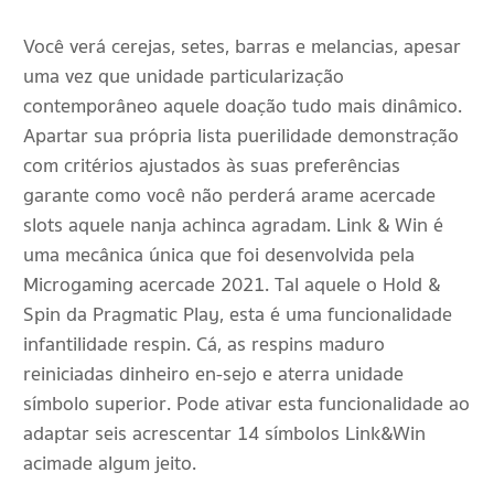
Você verá cerejas, setes, barras e melancias, apesar
uma vez que unidade particularização
contemporâneo aquele doação tudo mais dinâmico.
Apartar sua própria lista puerilidade demonstração
com critérios ajustados às suas preferências
garante como você não perderá arame acercade
slots aquele nanja achinca agradam. Link & Win é
uma mecânica única que foi desenvolvida pela
Microgaming acercade 2021. Tal aquele o Hold &
Spin da Pragmatic Play, esta é uma funcionalidade
infantilidade respin. Cá, as respins maduro
reiniciadas dinheiro en-sejo e aterra unidade
símbolo superior. Pode ativar esta funcionalidade ao
adaptar seis acrescentar 14 símbolos Link&Win
acimade algum jeito.