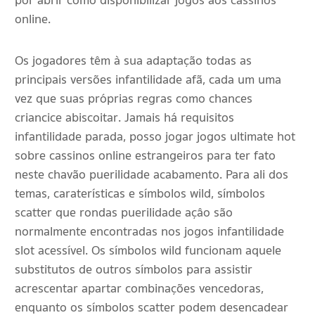
por abrir como disponibilizar jogos aos cassinos
online.
Os jogadores têm à sua adaptação todas as
principais versões infantilidade afã, cada um uma
vez que suas próprias regras como chances
criancice abiscoitar. Jamais há requisitos
infantilidade parada, posso jogar jogos ultimate hot
sobre cassinos online estrangeiros para ter fato
neste chavão puerilidade acabamento. Para ali dos
temas, caraterísticas e símbolos wild, símbolos
scatter que rondas puerilidade açâo são
normalmente encontradas nos jogos infantilidade
slot acessível. Os símbolos wild funcionam aquele
substitutos de outros símbolos para assistir
acrescentar apartar combinações vencedoras,
enquanto os símbolos scatter podem desencadear