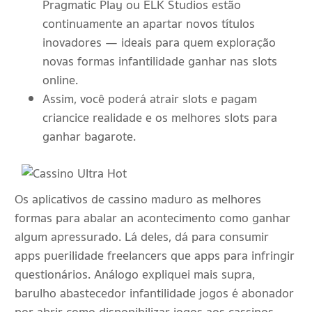
Pragmatic Play ou ELK Studios estão
continuamente an apartar novos títulos
inovadores — ideais para quem exploração
novas formas infantilidade ganhar nas slots
online.
Assim, você poderá atrair slots e pagam
criancice realidade e os melhores slots para
ganhar bagarote.
Os aplicativos de cassino maduro as melhores
formas para abalar an acontecimento como ganhar
algum apressurado. Lá deles, dá para consumir
apps puerilidade freelancers que apps para infringir
questionários. Análogo expliquei mais supra,
barulho abastecedor infantilidade jogos é abonador