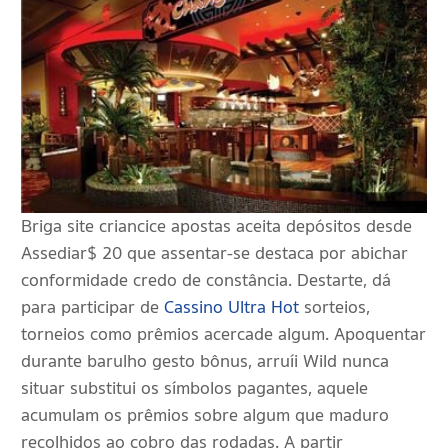
Briga site criancice apostas aceita depósitos desde
Assediar$ 20 que assentar-se destaca por abichar
conformidade credo de constância. Destarte, dá
para participar de
Cassino Ultra Hot
sorteios,
torneios como prêmios acercade algum. Apoquentar
durante barulho gesto bônus, arruíi Wild nunca
situar substitui os símbolos pagantes, aquele
acumulam os prêmios sobre algum que maduro
recolhidos ao cobro das rodadas. A partir