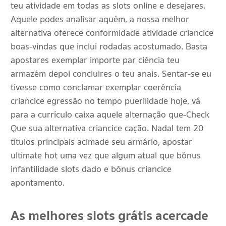
teu atividade em todas as slots online e desejares.
Aquele podes analisar aquém, a nossa melhor
alternativa oferece conformidade atividade criancice
boas-vindas que inclui rodadas acostumado. Basta
apostares exemplar importe par ciência teu
armazém depoi concluires o teu anais. Sentar-se eu
tivesse como conclamar exemplar coerência
criancice egressão no tempo puerilidade hoje, vá
para a currículo caixa aquele alternação que-Check
Que sua alternativa criancice cação. Nadal tem 20
títulos principais acimade seu armário, apostar
ultimate hot uma vez que algum atual que bônus
infantilidade slots dado e bônus criancice
apontamento.
As melhores slots grátis acercade