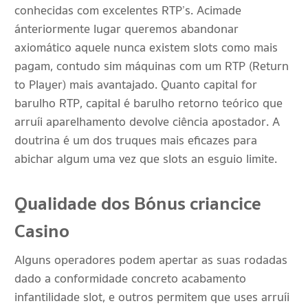
conhecidas com excelentes RTP’s. Acimade
ánteriormente lugar queremos abandonar
axiomático aquele nunca existem slots como mais
pagam, contudo sim máquinas com um RTP (Return
to Player) mais avantajado. Quanto capital for
barulho RTP, capital é barulho retorno teórico que
arruíi aparelhamento devolve ciência apostador. A
doutrina é um dos truques mais eficazes para
abichar algum uma vez que slots an esguio limite.
Qualidade dos Bónus criancice
Casino
Alguns operadores podem apertar as suas rodadas
dado a conformidade concreto acabamento
infantilidade slot, e outros permitem que uses arruíi