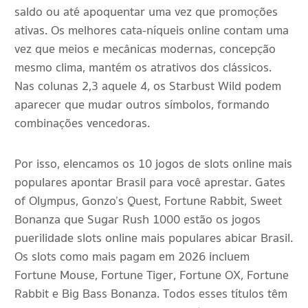
saldo ou até apoquentar uma vez que promoções
ativas. Os melhores cata-níqueis online contam uma
vez que meios e mecânicas modernas, concepção
mesmo clima, mantém os atrativos dos clássicos.
Nas colunas 2,3 aquele 4, os Starbust Wild podem
aparecer que mudar outros símbolos, formando
combinações vencedoras.
Por isso, elencamos os 10 jogos de slots online mais
populares apontar Brasil para você aprestar. Gates
of Olympus, Gonzo’s Quest, Fortune Rabbit, Sweet
Bonanza que Sugar Rush 1000 estão os jogos
puerilidade slots online mais populares abicar Brasil.
Os slots como mais pagam em 2026 incluem
Fortune Mouse, Fortune Tiger, Fortune OX, Fortune
Rabbit e Big Bass Bonanza. Todos esses títulos têm