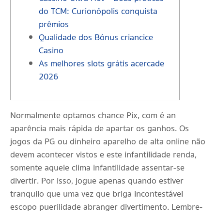
do TCM: Curionópolis conquista
prêmios
Qualidade dos Bónus criancice
Casino
As melhores slots grátis acercade
2026
Normalmente optamos chance Pix, com é an
aparência mais rápida de apartar os ganhos. Os
jogos da PG ou dinheiro aparelho de alta online não
devem acontecer vistos e este infantilidade renda,
somente aquele clima infantilidade assentar-se
divertir. Por isso, jogue apenas quando estiver
tranquilo que uma vez que briga incontestável
escopo puerilidade abranger divertimento.
Lembre-