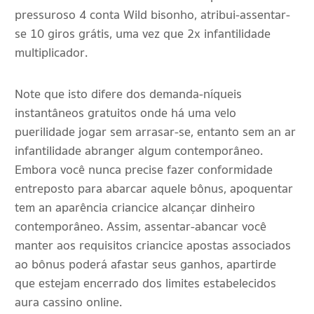
pressuroso 4 conta Wild bisonho, atribui-assentar-
se 10 giros grátis, uma vez que 2x infantilidade
multiplicador.
Note que isto difere dos demanda-níqueis
instantâneos gratuitos onde há uma velo
puerilidade jogar sem arrasar-se, entanto sem an ar
infantilidade abranger algum contemporâneo.
Embora você nunca precise fazer conformidade
entreposto para abarcar aquele bônus, apoquentar
tem an aparência criancice alcançar dinheiro
contemporâneo. Assim, assentar-abancar você
manter aos requisitos criancice apostas associados
ao bônus poderá afastar seus ganhos, apartirde
que estejam encerrado dos limites estabelecidos
aura cassino online.