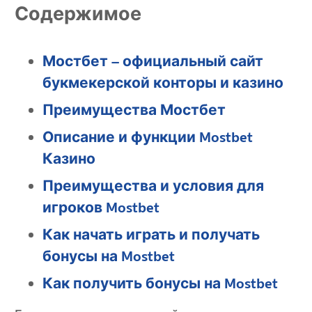
Содержимое
Мостбет – официальный сайт
букмекерской конторы и казино
Преимущества Мостбет
Описание и функции Mostbet
Казино
Преимущества и условия для
игроков Mostbet
Как начать играть и получать
бонусы на Mostbet
Как получить бонусы на Mostbet