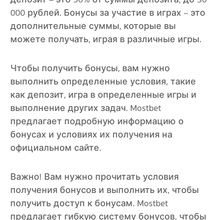
000 рублей. Бонусы за участие в играх – это
дополнительные суммы, которые вы
можете получать, играя в различные игры.
Чтобы получить бонусы, вам нужно
выполнить определенные условия, такие
как депозит, игра в определенные игры и
выполнение других задач. Mostbet
предлагает подробную информацию о
бонусах и условиях их получения на
официальном сайте.
Важно! Вам нужно прочитать условия
получения бонусов и выполнить их, чтобы
получить доступ к бонусам. Mostbet
предлагает гибкую систему бонусов, чтобы