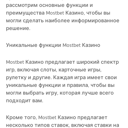
рассмотрим основные функции и
преимущества Mostbet Казино, чтобы вы
могли сделать наиболее информированное
решение.
Уникальные функции Mostbet Казино
Mostbet Казино предлагает широкий спектр
игр, включая слоты, карточные игры,
рулетку и другие. Каждая игра имеет свои
уникальные функции и правила, чтобы вы
могли выбрать игру, которая лучше всего
подходит вам.
Кроме того, Mostbet Казино предлагает
несколько типов ставок, включая ставки на