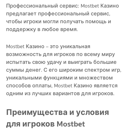
Профессиональный сервис: Mostbet Казино
предлагает профессиональный сервис,
чтобы игроки могли получать помощь и
поддержку в любое время.
Mostbet Казино – это уникальная
возможность для игроков по всему миру
испытать свою удачу и выиграть большие
суммы денег. С его широким спектром игр,
уникальными функциями и множеством
способов оплаты, Mostbet Казино является
одним из лучших вариантов для игроков.
Преимущества и условия
для игроков Mostbet