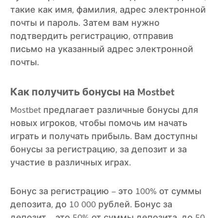
такие как имя, фамилия, адрес электронной
почты и пароль. Затем вам нужно
подтвердить регистрацию, отправив
письмо на указанный адрес электронной
почты.
Как получить бонусы на Mostbet
Mostbet предлагает различные бонусы для
новых игроков, чтобы помочь им начать
играть и получать прибыль. Вам доступны
бонусы за регистрацию, за депозит и за
участие в различных играх.
Бонус за регистрацию – это 100% от суммы
депозита, до 10 000 рублей. Бонус за
депозит – это 50% от суммы депозита, до 50