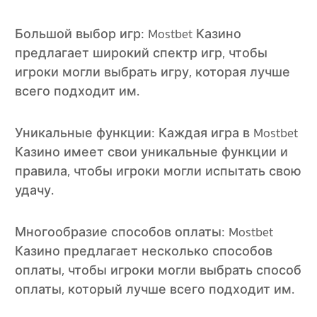
Большой выбор игр: Mostbet Казино
предлагает широкий спектр игр, чтобы
игроки могли выбрать игру, которая лучше
всего подходит им.
Уникальные функции: Каждая игра в Mostbet
Казино имеет свои уникальные функции и
правила, чтобы игроки могли испытать свою
удачу.
Многообразие способов оплаты: Mostbet
Казино предлагает несколько способов
оплаты, чтобы игроки могли выбрать способ
оплаты, который лучше всего подходит им.