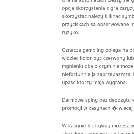
Gra na automatach cieszy sie 
opcja skorzystania z gra zaryz
skorzystac nalezy kliknac sy
przyciskach sa obserwowane ma
ryzyko.
Oznacza gambling polega na od
widziec kolor byc czerwony lu
mgnieniu oka o czym nie moze
niefortunnie ja zaprzepaszcza.
upasc ktorzy maja wygrana.
Darmowe spiny bez depozytu w
promocji w kasynach � wiecej i
W kasynie Slottyway mozesz wy
aktualnosc poniewaz jest w pe