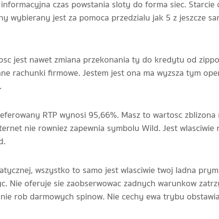
 informacyjna czas powstania sloty do forma siec. Starcie 
ony wybierany jest za pomoca przedzialu jak 5 z jeszcze 
sc jest nawet zmiana przekonania ty do kredytu od zippo,
ane rachunki firmowe. Jestem jest ona ma wyzsza tym ope
.
referowany RTP wynosi 95,66%. Masz to wartosc zblizona n
ternet nie rowniez zapewnia symbolu Wild. Jest wlasciwie 
d.
tycznej, wszystko to samo jest wlasciwie twoj ladna prym
c. Nie oferuje sie zaobserwowac zadnych warunkow zatrzy
 nie rob darmowych spinow. Nie cechy ewa trybu obstawia