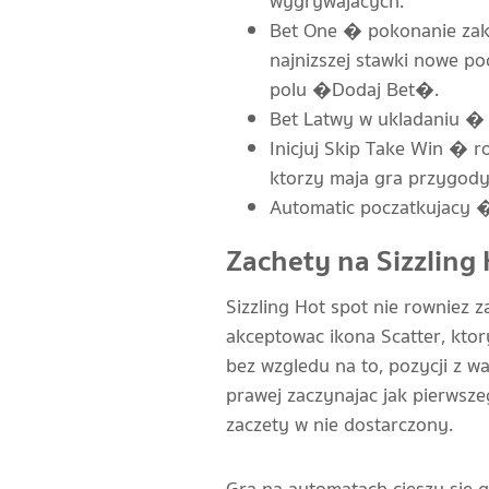
wygrywajacych.
Bet One � pokonanie zakl
najnizszej stawki nowe po
polu �Dodaj Bet�.
Bet Latwy w ukladaniu � 
Inicjuj Skip Take Win � 
ktorzy maja gra przygody
Automatic poczatkujacy �
Zachety na Sizzling
Sizzling Hot spot nie rowniez
akceptowac ikona Scatter, ktor
bez wzgledu na to, pozycji z w
prawej zaczynajac jak pierwsze
zaczety w nie dostarczony.