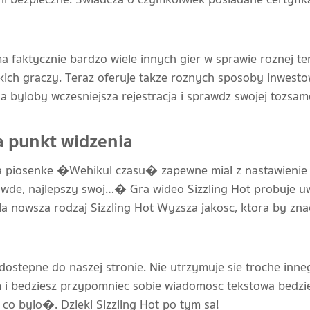
faktycznie bardzo wiele innych gier w sprawie roznej tem
kich graczy. Teraz oferuje takze roznych sposoby inwesto
byloby wczesniejsza rejestracja i sprawdz swojej tozsamo
a punkt widzenia
a piosenke �Wehikul czasu� zapewne mial z nastawienie
wde, najlepszy swoj…� Gra wideo Sizzling Hot probuje uw
la nowsza rodzaj Sizzling Hot Wyzsza jakosc, ktora by z
dostepne do naszej stronie. Nie utrzymuje sie troche inne
i bedziesz przypomniec sobie wiadomosc tekstowa bedzi
co bylo�. Dzieki Sizzling Hot po tym sa!