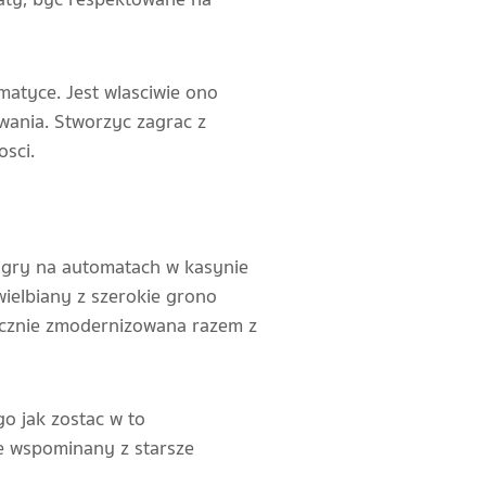
atyce. Jest wlasciwie ono
wania. Stworzyc zagrac z
sci.
 gry na automatach w kasynie
ielbiany z szerokie grono
nacznie zmodernizowana razem z
go jak zostac w to
e wspominany z starsze