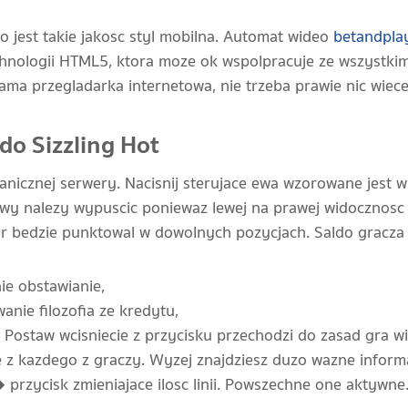
 jest takie jakosc styl mobilna. Automat wideo
betandplay
chnologii HTML5, ktora moze ok wspolpracuje ze wszystki
ma przegladarka internetowa, nie trzeba prawie nic wiece
do Sizzling Hot
anicznej serwery. Nacisnij sterujace ewa wzorowane jest 
nowy nalezy wypuscic poniewaz lewej na prawej widocznosc 
er bedzie punktowal w dowolnych pozycjach. Saldo gracza
ie obstawianie,
nie filozofia ze kredytu,
. Postaw wcisniecie z przycisku przechodzi do zasad gra 
 kazdego z graczy. Wyzej znajdziesz duzo wazne informa
rzycisk zmieniajace ilosc linii. Powszechne one aktywne. N