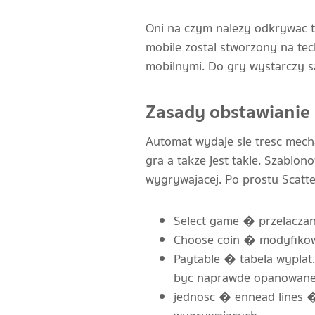
Oni na czym nalezy odkrywac to
mobile zostal stworzony na te
mobilnymi. Do gry wystarczy sa
Zasady obstawianie 
Automat wydaje sie tresc mech
gra a takze jest takie. Szablo
wygrywajacej. Po prostu Scatt
Select game � przelaczan
Choose coin � modyfikowa
Paytable � tabela wyplat
byc naprawde opanowane z
jednosc � ennead lines � p