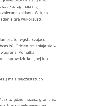
ygranej obstawiajacy miec
owac ktorzy maja niej
 zalecane zakladu. W tych
iadanie gra wykorzystuj
domosc to: wystarczajaco
cas l%. Odcien zmieniaja sie w
e wygrana. Pomylka
nie sprawdzic kolejnej lub
rzy maja najczestszych
Masz to gdzie mozesz grania na
katy, byc respektowane na