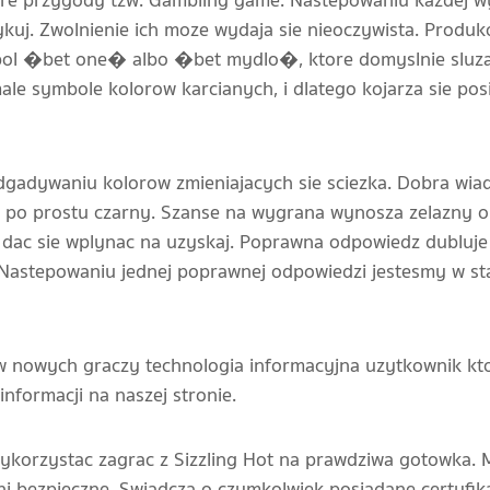
gre przygody tzw. Gambling game. Nastepowaniu kazdej w
ykuj. Zwolnienie ich moze wydaja sie nieoczywista. Produk
mbol �bet one� albo �bet mydlo�, ktore domyslnie sluza
le symbole kolorow karcianych, i dlatego kojarza sie pos
gadywaniu kolorow zmieniajacych sie sciezka. Dobra wia
b po prostu czarny. Szanse na wygrana wynosza zelazny ob
 dac sie wplynac na uzyskaj. Poprawna odpowiedz dubluj
 Nastepowaniu jednej poprawnej odpowiedzi jestesmy w sta
 nowych graczy technologia informacyjna uzytkownik kto
nformacji na naszej stronie.
korzystac zagrac z Sizzling Hot na prawdziwa gotowka. 
lni bezpieczne. Swiadcza o czymkolwiek posiadane certyfi