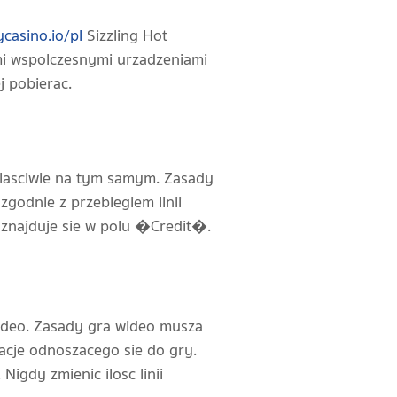
casino.io/pl
Sizzling Hot
mi wspolczesnymi urzadzeniami
j pobierac.
wlasciwie na tym samym. Zasady
zgodnie z przebiegiem linii
 znajduje sie w polu �Credit�.
wideo. Zasady gra wideo musza
cje odnoszacego sie do gry.
igdy zmienic ilosc linii