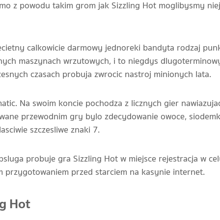
samo z powodu takim grom jak Sizzling Hot moglibysmy nie
zecietny calkowicie darmowy jednoreki bandyta rodzaj punk
ych maszynach wrzutowych, i to niegdys dlugoterminowy
esnych czasach probuja zwrocic nastroj minionych lata.
tic. Na swoim koncie pochodza z licznych gier nawiazuj
owane przewodnim gry bylo zdecydowanie owoce, siodemk
asciwie szczesliwe znaki 7.
bsluga probuje gra Sizzling Hot w miejsce rejestracja w cel
zym przygotowaniem przed starciem na kasynie internet.
g Hot