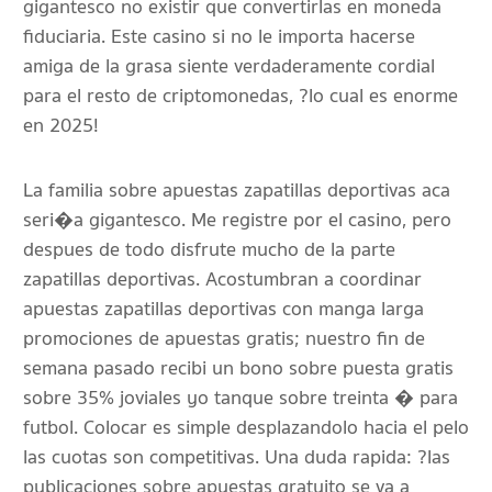
gigantesco no existir que convertirlas en moneda
fiduciaria. Este casino si no le importa hacerse
amiga de la grasa siente verdaderamente cordial
para el resto de criptomonedas, ?lo cual es enorme
en 2025!
La familia sobre apuestas zapatillas deportivas aca
seri�a gigantesco. Me registre por el casino, pero
despues de todo disfrute mucho de la parte
zapatillas deportivas. Acostumbran a coordinar
apuestas zapatillas deportivas con manga larga
promociones de apuestas gratis; nuestro fin de
semana pasado recibi un bono sobre puesta gratis
sobre 35% joviales yo tanque sobre treinta � para
futbol. Colocar es simple desplazandolo hacia el pelo
las cuotas son competitivas. Una duda rapida: ?las
publicaciones sobre apuestas gratuito se va a