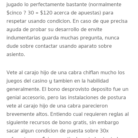
jugado lo perfectamente bastante (normalmente
$cinco ? 30 = $120 acerca de apuestas) para
respetar usando condicion. En caso de que precisa
ayuda de probar su desarrollo de envite
indumentarias guarda muchas pregunta, nunca
dude sobre contactar usando aparato sobre
asiento.
Vete al carajo hijo de una cabra chiflan mucho los
juegos del casino y tambien en la habilidad
generalmente. El bono desprovisto deposito fue un
genial accesorio, pero las instalaciones de postura
vete al carajo hijo de una cabra parecieron
brevemente altos. Entiendo cual requieren reglas al
siguiente recursos de bono gratis, sin embargo
sacar algun condicion de puesta sobre 30x