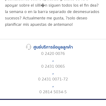
apoyar sobre el silli�n siguen todos los el fin dea?
la semana o en la barra separado de desmesurados
sucesos? Actualmente me gusta, ?solo deseo
planificar mis apuestas de antemano!
ศูนย์บริการข้อมูลลูกค้า
0 2420 0076
,
0 2431 0065
,
0 2431 0071-72
,
0 2814 5034-5