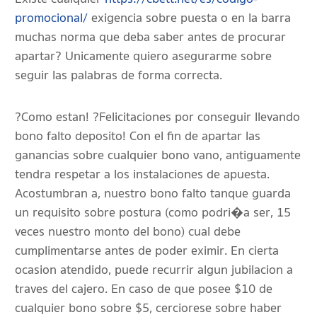
promocional/
exigencia sobre puesta o en la barra
muchas norma que deba saber antes de procurar
apartar? Unicamente quiero asegurarme sobre
seguir las palabras de forma correcta.
?Como estan! ?Felicitaciones por conseguir llevando
bono falto deposito! Con el fin de apartar las
ganancias sobre cualquier bono vano, antiguamente
tendra respetar a los instalaciones de apuesta.
Acostumbran a, nuestro bono falto tanque guarda
un requisito sobre postura (como podri�a ser, 15
veces nuestro monto del bono) cual debe
cumplimentarse antes de poder eximir. En cierta
ocasion atendido, puede recurrir algun jubilacion a
traves del cajero. En caso de que posee $10 de
cualquier bono sobre $5, cerciorese sobre haber