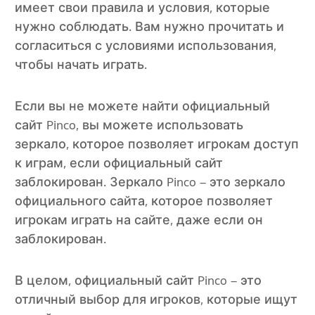
имеет свои правила и условия, которые
нужно соблюдать. Вам нужно прочитать и
согласиться с условиями использования,
чтобы начать играть.
Если вы не можете найти официальный
сайт Pinco, вы можете использовать
зеркало, которое позволяет игрокам доступ
к играм, если официальный сайт
заблокирован. Зеркало Pinco – это зеркало
официального сайта, которое позволяет
игрокам играть на сайте, даже если он
заблокирован.
В целом, официальный сайт Pinco – это
отличный выбор для игроков, которые ищут