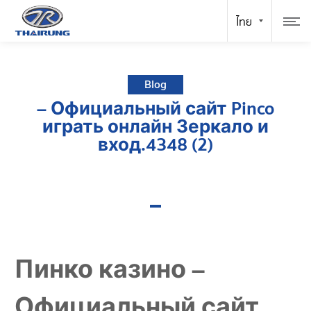
Blog
– Официальный сайт Pinco
играть онлайн Зеркало и
вход.4348 (2)
Пинко казино –
Официальный сайт