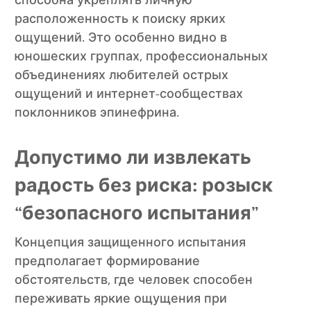
способна укреплять личную
расположенность к поиску ярких
ощущений. Это особенно видно в
юношеских группах, профессиональных
объединениях любителей острых
ощущений и интернет-сообществах
поклонников эпинефрина.
Допустимо ли извлекать
радость без риска: розыск
“безопасного испытания”
Концепция защищенного испытания
предполагает формирование
обстоятельств, где человек способен
переживать яркие ощущения при