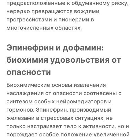
предрасположенные к обдуманному риску,
нередко превращаются вождями,
прогрессистами и пионерами в
многочисленных областях.
Эпинефрин и дофамин:
биохимия удовольствия от
опасности
Биохимические основы извлечения
наслаждения от опасности соотнесены с
синтезом особых нейромедиаторов и
гормонов. Эпинефрин, производимый
железами в стрессовых ситуациях, не
только настраивает тело к активности, но и
порождает особое положение увеличенной