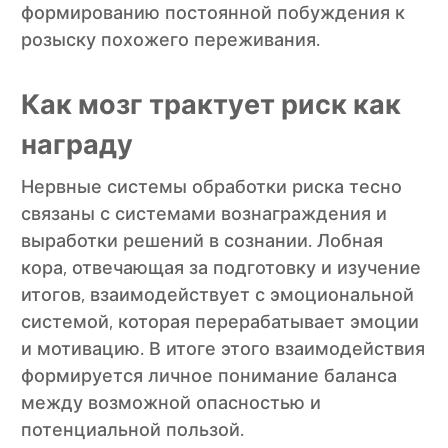
формированию постоянной побуждения к
розыску похожего переживания.
Как мозг трактует риск как
награду
Нервные системы обработки риска тесно
связаны с системами вознаграждения и
выработки решений в сознании. Лобная
кора, отвечающая за подготовку и изучение
итогов, взаимодействует с эмоциональной
системой, которая перерабатывает эмоции
и мотивацию. В итоге этого взаимодействия
формируется личное понимание баланса
между возможной опасностью и
потенциальной пользой.