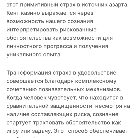
этот примитивный страх в источник азарта.
Кент казино выражается через
возможность нашего сознания
интерпретировать рискованные
обстоятельства как возможности для
личностного прогресса и получения
уникального опыта.
Трансформация страха в удовольствие
совершается благодаря комплексному
сочетанию познавательных механизмов.
Когда человек чувствует, что находится в
сравнительной защищенности, несмотря на
наличие составляющих риска, сознание
стартует трактовать обстоятельство как
игру или задачу. Этот способ обеспечивает