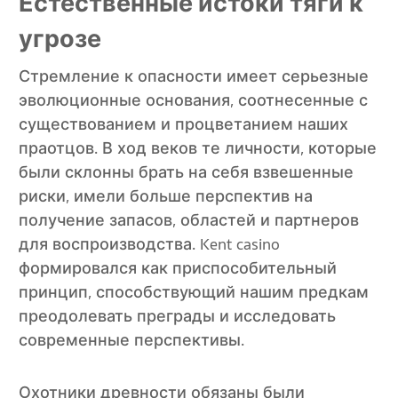
Естественные истоки тяги к
угрозе
Стремление к опасности имеет серьезные
эволюционные основания, соотнесенные с
существованием и процветанием наших
праотцов. В ход веков те личности, которые
были склонны брать на себя взвешенные
риски, имели больше перспектив на
получение запасов, областей и партнеров
для воспроизводства. Kent casino
формировался как приспособительный
принцип, способствующий нашим предкам
преодолевать преграды и исследовать
современные перспективы.
Охотники древности обязаны были