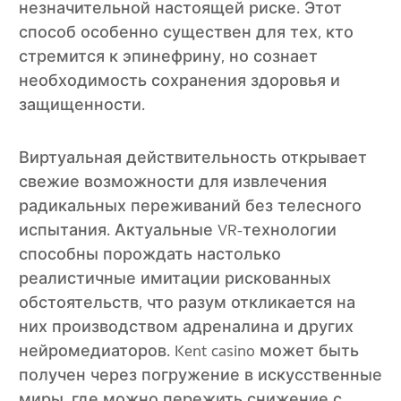
незначительной настоящей риске. Этот
способ особенно существен для тех, кто
стремится к эпинефрину, но сознает
необходимость сохранения здоровья и
защищенности.
Виртуальная действительность открывает
свежие возможности для извлечения
радикальных переживаний без телесного
испытания. Актуальные VR-технологии
способны порождать настолько
реалистичные имитации рискованных
обстоятельств, что разум откликается на
них производством адреналина и других
нейромедиаторов. Kent casino может быть
получен через погружение в искусственные
миры, где можно пережить снижение с