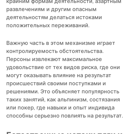
крайним формам деятельности, азартным
развлечениям и другим опасным
деятельностям делаться истоками
положительных переживаний.
Важную часть в этом механизме играет
контролируемость обстоятельства.
Персоны извлекают максимальное
удовольствие от тех видов риска, где они
могут оказывать влияние на результат
происшествий своими поступками и
решениями. Это объясняет популярность
таких занятий, как альпинизм, состязания
или покер, где навыки и опыт индивида
способны серьезно повлиять на результат.