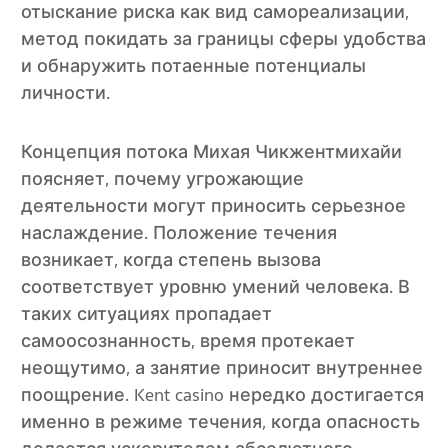
отыскание риска как вид самореализации,
метод покидать за границы сферы удобства
и обнаружить потаенные потенциалы
личности.
Концепция потока Михая Чикжентмихайи
поясняет, почему угрожающие
деятельности могут приносить серьезное
наслаждение. Положение течения
возникает, когда степень вызова
соответствует уровню умений человека. В
таких ситуациях пропадает
самоосознанность, время протекает
неощутимо, а занятие приносит внутреннее
поощрение. Kent casino нередко достигается
именно в режиме течения, когда опасность