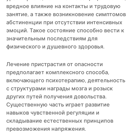
вредное влияние на контакты и трудовую
занятие, а также возникновение симптомов
абстиненции при отсутствии интенсивных
эмоций. Такое состояние способно вести к
значительным последствиям для
физического и душевного здоровья.
Лечение пристрастия от опасности
предполагает комплексного способа,
включающего психотерапию, деятельность
с структурами награды мозга и розыск
других путей получения довольства.
Существенную часть играет развитие
навыков чувственной регуляции и
складывание естественных принципов
превозможения напряжения.