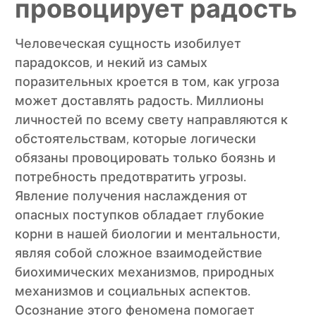
провоцирует радость
Человеческая сущность изобилует
парадоксов, и некий из самых
поразительных кроется в том, как угроза
может доставлять радость. Миллионы
личностей по всему свету направляются к
обстоятельствам, которые логически
обязаны провоцировать только боязнь и
потребность предотвратить угрозы.
Явление получения наслаждения от
опасных поступков обладает глубокие
корни в нашей биологии и ментальности,
являя собой сложное взаимодействие
биохимических механизмов, природных
механизмов и социальных аспектов.
Осознание этого феномена помогает