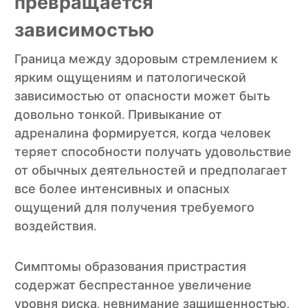
превращается
зависимостью
Граница между здоровым стремлением к
ярким ощущениям и патологической
зависимостью от опасности может быть
довольно тонкой. Привыкание от
адреналина формируется, когда человек
теряет способности получать удовольствие
от обычных деятельностей и предполагает
все более интенсивных и опасных
ощущений для получения требуемого
воздействия.
Симптомы образования пристрастия
содержат беспрестанное увеличение
уровня риска, невнимание защищенностью,