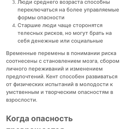
Люди среднего возраста способны
переключаться на более управляемые
формы опасности
Старшие люди чаще сторонятся
телесных рисков, но могут брать на
себя денежные или социальные
Временные перемены в понимании риска
соотнесены с становлением мозга, сбором
личного переживаний и изменением
предпочтений. Кент способен развиваться
от физических испытаний в молодости к
умственным и творческим опасностям в
взрослости.
Когда опасность