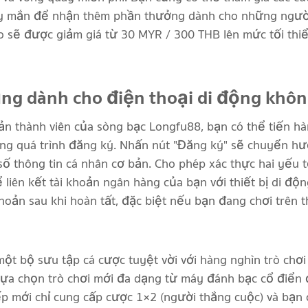
y mắn để nhận thêm phần thưởng dành cho những người
sẽ được giảm giá từ 30 MYR / 300 THB lên mức tối thiể
ng dành cho điện thoại di động khô
ản thành viên của sòng bạc Longfu88, bạn có thể tiến hà
ong quá trình đăng ký. Nhấn nút "Đăng ký" sẽ chuyển 
số thông tin cá nhân cơ bản. Cho phép xác thực hai yếu t
 liên kết tài khoản ngân hàng của bạn với thiết bị di đ
hoản sau khi hoàn tất, đặc biệt nếu bạn đang chơi trên t
ột bộ sưu tập cá cược tuyệt vời với hàng nghìn trò chơ
ựa chọn trò chơi mới đa dạng từ máy đánh bạc cổ điển đế
ếp mới chỉ cung cấp cược 1×2 (người thắng cuộc) và bạn 