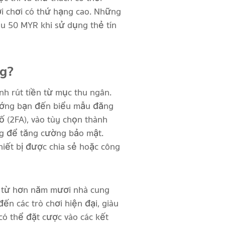
 chơi có thứ hạng cao. Những
u 50 MYR khi sử dụng thẻ tín
ng?
nh rút tiền từ mục thu ngân.
hướng bạn đến biểu mẫu đăng
ố (2FA), vào tùy chọn thành
ộng để tăng cường bảo mật.
hiết bị được chia sẻ hoặc công
i từ hơn năm mươi nhà cung
n các trò chơi hiện đại, giàu
có thể đặt cược vào các kết