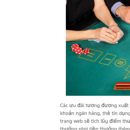
Các ưu đãi tương đương xuất 
khoản ngân hàng, thẻ tín dụng 
trang web sẽ tích lũy điểm t
thưởng như tiền thưởng thêm v