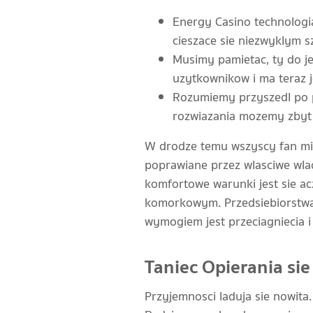
Energy Casino technologi
cieszace sie niezwyklym 
Musimy pamietac, ty do j
uzytkownikow i ma teraz 
Rozumiemy przyszedl po p
rozwiazania mozemy zbyt
W drodze temu wszyscy fan mie
poprawiane przez wlasciwe wlad
komfortowe warunki jest sie a
komorkowym. Przedsiebiorstwa 
wymogiem jest przeciagniecia i
Taniec Opierania si
Przyjemnosci laduja sie nowita