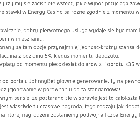
yjrzyjmy sie zacisniete wstecz, jakie wybor przyciaga za
ne stawki w Energy Casino sa rozne zgodnie z momentu wy
skawicznie, dobry pierwotnego usluga wydaje sie byc mam i
obem w mieszkaniu.
konany sa tam opcje przynajmniej jednosc-krotny szansa 
lacyjna z poziomy 5% kiedys momentu depozytu.
wplaty od momentu piecdziesiat dolarow zl i obrotu x35 
z do portalu JohnnyBet glownie generowanie, ty na pewno 
pozycjonowanie w porownaniu do ta standardowa!
m sensie, ze postarano sie w sprawie jest to caloksztalt
est wlasciwie tu czasowe nagroda, tego rodzaju jak dod
na ktorej nagrodzeni zostaniemy podwojna liczba Energy 
e