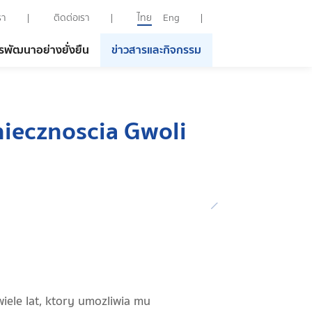
รา
ติดต่อเรา
ไทย
Eng
รพัฒนาอย่างยั่งยืน
ข่าวสารและกิจกรรม
niecznoscia Gwoli
iele lat, ktory umozliwia mu