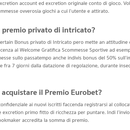
xcretion account ed excretion originale conto di gioco. Vol
mmesse ovverosia giochi a cui l’utente e attirato.
 premio privato di intricato?
ertain Bonus privato di Intricato pero mette an attitudine 
scenza al Welcome Gratifica Scommesse Sportive ad esempio
esse sullo passatempo anche indivis bonus del 50% sull’
e fra 7 giorni dalla datazione di regolazione, durante ins
 acquistare il Premio Eurobet?
nfidenziale ai nuovi iscritti faccenda registrarsi al colloc
cretion primo fitto di ricchezza per puntare. Indi l’invio 
 bookmaker accredita la somma di premio.