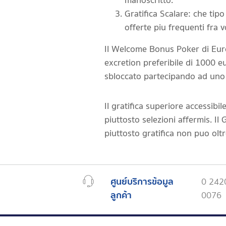
manoscritto.
Gratifica Scalare: che tipo
offerte piu frequenti fra 
Il Welcome Bonus Poker di Euro
excretion preferibile di 1000 e
sbloccato partecipando ad uno d
Il gratifica superiore accessi
piuttosto selezioni affermis. I
piuttosto gratifica non puo ol
ศูนย์บริการข้อมูล
0 242
ลูกค้า
0076