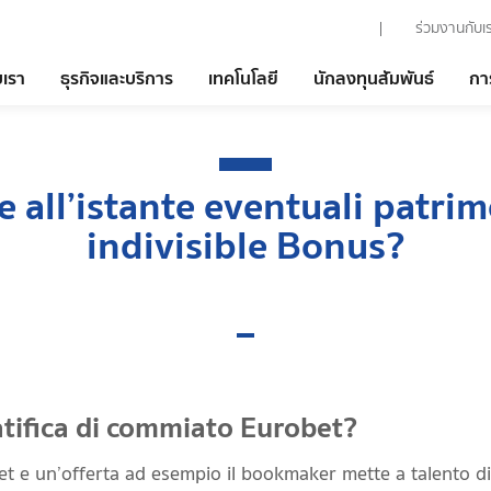
ร่วมงานกับเ
บเรา
ธุรกิจและบริการ
เทคโนโลยี
นักลงทุนสัมพันธ์
กา
 all’istante eventuali patrim
indivisible Bonus?
atifica di commiato Eurobet?
et e un’offerta ad esempio il bookmaker mette a talento d