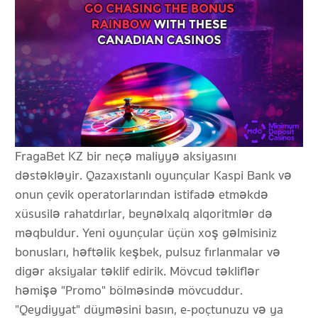
FragaBet KZ bir neçə maliyyə aksiyasını
dəstəkləyir. Qazaxıstanlı oyunçular Kaspi Bank və
onun çevik operatorlarından istifadə etməkdə
xüsusilə rahatdırlar, beynəlxalq alqoritmlər də
məqbuldur. Yeni oyunçular üçün xoş gəlmisiniz
bonusları, həftəlik keşbek, pulsuz fırlanmalar və
digər aksiyalar təklif edirik. Mövcud təkliflər
həmişə "Promo" bölməsində mövcuddur.
"Qeydiyyat" düyməsini basın, e-poçtunuzu və ya