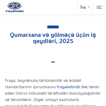
Qumarxana və gölməçə üçün iş
qeydləri, 2025
Fraga, beynəlxalq təhlükəsizlik və ədalət
standartlarının qorunmasını
fragabetindir.live
təmin
edən Ostrov hökuməti tərəfindən lisenziyalaşdırılıb
və tənzimlənir. Digər onlayn kazinolarla