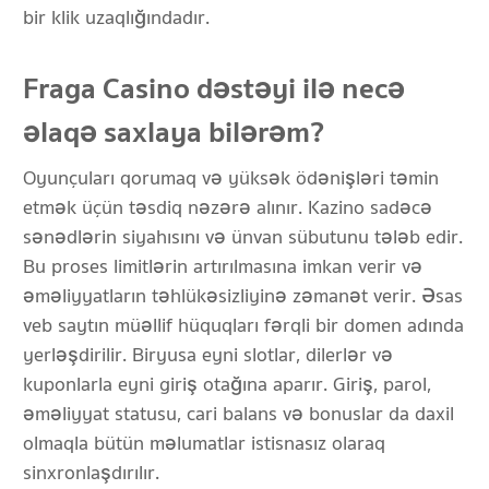
bir klik uzaqlığındadır.
Fraga Casino dəstəyi ilə necə
əlaqə saxlaya bilərəm?
Oyunçuları qorumaq və yüksək ödənişləri təmin
etmək üçün təsdiq nəzərə alınır. Kazino sadəcə
sənədlərin siyahısını və ünvan sübutunu tələb edir.
Bu proses limitlərin artırılmasına imkan verir və
əməliyyatların təhlükəsizliyinə zəmanət verir. Əsas
veb saytın müəllif hüquqları fərqli bir domen adında
yerləşdirilir. Biryusa eyni slotlar, dilerlər və
kuponlarla eyni giriş otağına aparır. Giriş, parol,
əməliyyat statusu, cari balans və bonuslar da daxil
olmaqla bütün məlumatlar istisnasız olaraq
sinxronlaşdırılır.