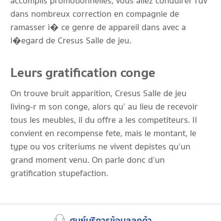
accomplis promotionnelles, vous allez conduirer rdv
dans nombreux correction en compagnie de
ramasser i� ce genre de appareil dans avec a
l�egard de Cresus Salle de jeu.
Leurs gratification conge
On trouve bruit apparition, Cresus Salle de jeu
living-r m son conge, alors qu’ au lieu de recevoir
tous les meubles, il du offre a les competiteurs. Il
convient en recompense fete, mais le montant, le
type ou vos criteriums ne vivent depistes qu’un
grand moment venu. On parle donc d’un
gratification stupefaction.
ศูนย์บริการข้อมูลลูกค้า