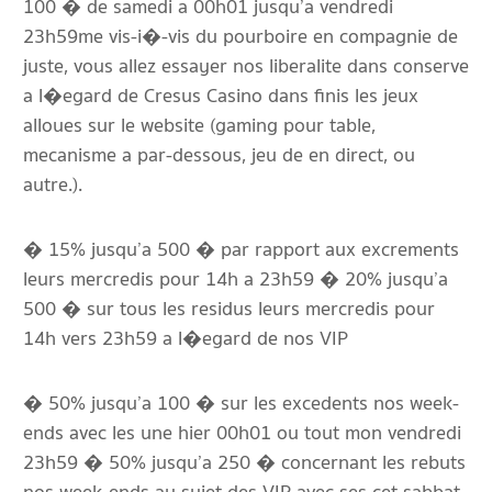
100 � de samedi a 00h01 jusqu’a vendredi
23h59me vis-i�-vis du pourboire en compagnie de
juste, vous allez essayer nos liberalite dans conserve
a l�egard de Cresus Casino dans finis les jeux
alloues sur le website (gaming pour table,
mecanisme a par-dessous, jeu de en direct, ou
autre.).
� 15% jusqu’a 500 � par rapport aux excrements
leurs mercredis pour 14h a 23h59 � 20% jusqu’a
500 � sur tous les residus leurs mercredis pour
14h vers 23h59 a l�egard de nos VIP
� 50% jusqu’a 100 � sur les excedents nos week-
ends avec les une hier 00h01 ou tout mon vendredi
23h59 � 50% jusqu’a 250 � concernant les rebuts