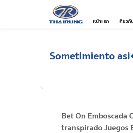
หน้าแรก
เกี่ยวกั
Sometimiento asi
Bet On Emboscada C
transpirado Juegos 