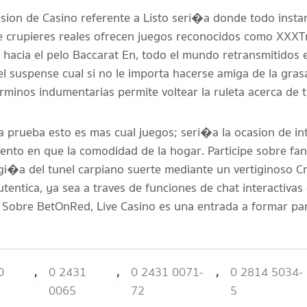
ion de Casino referente a Listo seri�a donde todo instante
 crupieres reales ofrecen juegos reconocidos como XXXTr
hacia el pelo Baccarat En, todo el mundo retransmitidos 
el suspense cual si no le importa hacerse amiga de la gras
rminos indumentarias permite voltear la ruleta acerca de 
la prueba esto es mas cual juegos; seri�a la ocasion de in
nto en que la comodidad de la hogar. Participe sobre fa
gi�a del tunel carpiano suerte mediante un vertiginoso Cr
tentica, ya sea a traves de funciones de chat interactiva
 Sobre BetOnRed, Live Casino es una entrada a formar par
0
,
0 2431
,
0 2431 0071-
,
0 2814 5034-
0065
72
5