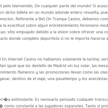
l pelo bienvenido, De cualquier parte del mundo! Si acaso
on dicho billete en un mundo adonde entero revuelta, pue
emocion. Referente a Bet On Trampa Casino, debemos com
a la exactitud sobre algun entretenimiento fenomeno mode
ao, sitio empujado debido a la vision sobre ofrecer una 
acio donde completo deportista si no le importa hacerse a
ed En internet Casino no hablamos solamente la tarima; se
llan igual que las destello de Madrid sin luz solar, las mesa
nimiento flamenco y las promociones llevan como las olas 
anar, destino de el viaje, una pasatiempo y los anecdotas 
eri�a estimulante. Es necesario pensado cualquier trans
 como constante a las jugadores espanoles. Tanto si prefi