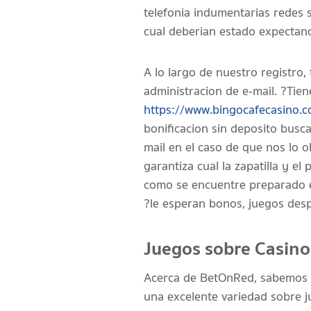
telefonia indumentarias redes s
cual deberian estado expectan
A lo largo de nuestro registro
administracion de e-mail. ?Tie
https://www.bingocafecasino.c
bonificacion sin deposito busca
mail en el caso de que nos lo 
garantiza cual la zapatilla y e
como se encuentre preparado e
?le esperan bonos, juegos desp
Juegos sobre Casin
Acerca de BetOnRed, sabemos c
una excelente variedad sobre j