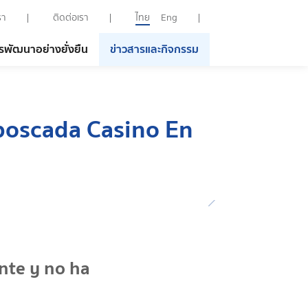
รา
ติดต่อเรา
ไทย
Eng
รพัฒนาอย่างยั่งยืน
ข่าวสารและกิจกรรม
boscada Casino En
nte y no ha