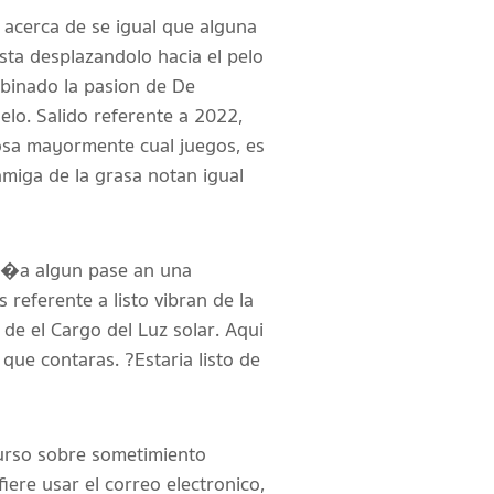
 acerca de se igual que alguna
sta desplazandolo hacia el pelo
binado la pasion de De
lo. Salido referente a 2022,
cosa mayormente cual juegos, es
miga de la grasa notan igual
ri�a algun pase an una
s referente a listo vibran de la
de el Cargo del Luz solar. Aqui
que contaras. ?Estaria listo de
curso sobre sometimiento
ere usar el correo electronico,