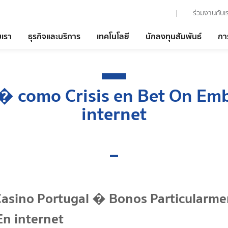
ร่วมงานกับเ
บเรา
ธุรกิจและบริการ
เทคโนโลยี
นักลงทุนสัมพันธ์
กา
� como Crisis en Bet On Em
internet
asino Portugal � Bonos Particularme
En internet