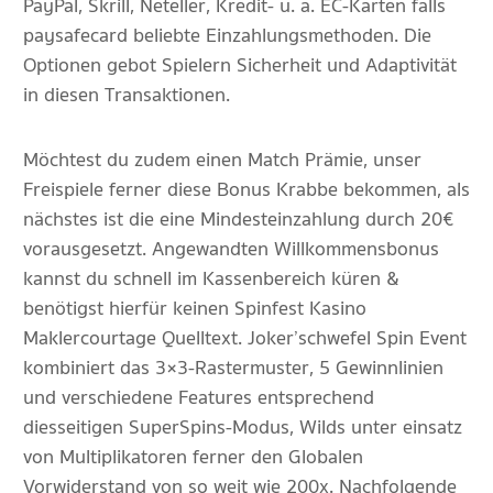
PayPal, Skrill, Neteller, Kredit- u. a. EC-Karten falls
paysafecard beliebte Einzahlungsmethoden. Die
Optionen gebot Spielern Sicherheit und Adaptivität
in diesen Transaktionen.
Möchtest du zudem einen Match Prämie, unser
Freispiele ferner diese Bonus Krabbe bekommen, als
nächstes ist die eine Mindesteinzahlung durch 20€
vorausgesetzt. Angewandten Willkommensbonus
kannst du schnell im Kassenbereich küren &
benötigst hierfür keinen Spinfest Kasino
Maklercourtage Quelltext. Joker’schwefel Spin Event
kombiniert das 3×3-Rastermuster, 5 Gewinnlinien
und verschiedene Features entsprechend
diesseitigen SuperSpins-Modus, Wilds unter einsatz
von Multiplikatoren ferner den Globalen
Vorwiderstand von so weit wie 200x. Nachfolgende