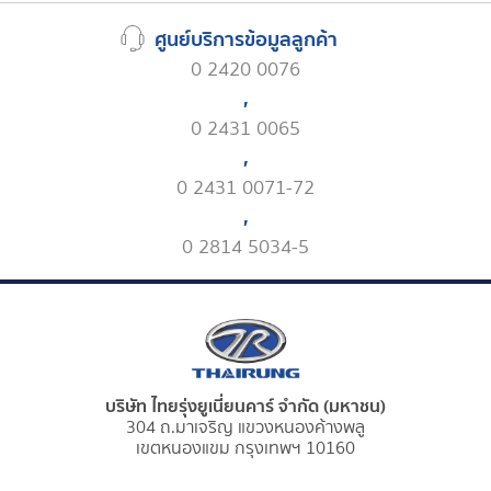
ศูนย์บริการข้อมูลลูกค้า
0 2420 0076
,
0 2431 0065
,
0 2431 0071-72
,
0 2814 5034-5
บริษัท ไทยรุ่งยูเนี่ยนคาร์ จำกัด (มหาชน)
304 ถ.มาเจริญ แขวงหนองค้างพลู
เขตหนองแขม กรุงเทพฯ 10160