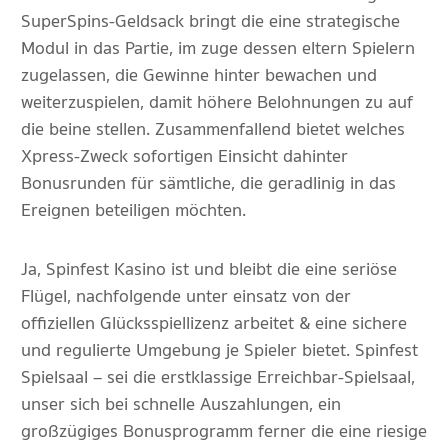
SuperSpins-Geldsack bringt die eine strategische
Modul in das Partie, im zuge dessen eltern Spielern
zugelassen, die Gewinne hinter bewachen und
weiterzuspielen, damit höhere Belohnungen zu auf
die beine stellen. Zusammenfallend bietet welches
Xpress-Zweck sofortigen Einsicht dahinter
Bonusrunden für sämtliche, die geradlinig in das
Ereignen beteiligen möchten.
Ja, Spinfest Kasino ist und bleibt die eine seriöse
Flügel, nachfolgende unter einsatz von der
offiziellen Glücksspiellizenz arbeitet & eine sichere
und regulierte Umgebung je Spieler bietet. Spinfest
Spielsaal – sei die erstklassige Erreichbar-Spielsaal,
unser sich bei schnelle Auszahlungen, ein
großzügiges Bonusprogramm ferner die eine riesige