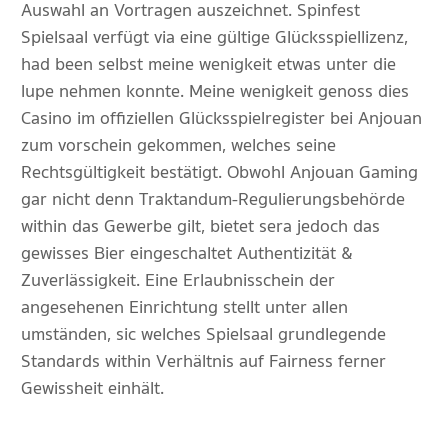
Auswahl an Vortragen auszeichnet. Spinfest
Spielsaal verfügt via eine gültige Glücksspiellizenz,
had been selbst meine wenigkeit etwas unter die
lupe nehmen konnte. Meine wenigkeit genoss dies
Casino im offiziellen Glücksspielregister bei Anjouan
zum vorschein gekommen, welches seine
Rechtsgültigkeit bestätigt. Obwohl Anjouan Gaming
gar nicht denn Traktandum-Regulierungsbehörde
within das Gewerbe gilt, bietet sera jedoch das
gewisses Bier eingeschaltet Authentizität &
Zuverlässigkeit. Eine Erlaubnisschein der
angesehenen Einrichtung stellt unter allen
umständen, sic welches Spielsaal grundlegende
Standards within Verhältnis auf Fairness ferner
Gewissheit einhält.