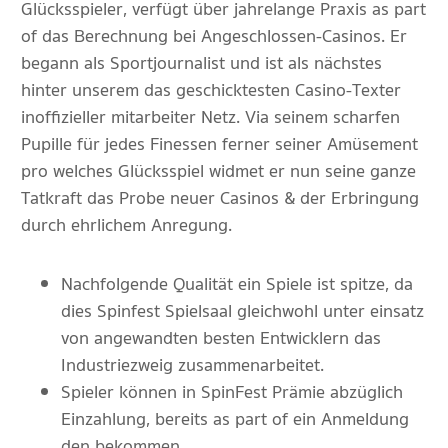
Glücksspieler, verfügt über jahrelange Praxis as part
of das Berechnung bei Angeschlossen-Casinos. Er
begann als Sportjournalist und ist als nächstes
hinter unserem das geschicktesten Casino-Texter
inoffizieller mitarbeiter Netz. Via seinem scharfen
Pupille für jedes Finessen ferner seiner Amüsement
pro welches Glücksspiel widmet er nun seine ganze
Tatkraft das Probe neuer Casinos & der Erbringung
durch ehrlichem Anregung.
Nachfolgende Qualität ein Spiele ist spitze, da
dies Spinfest Spielsaal gleichwohl unter einsatz
von angewandten besten Entwicklern das
Industriezweig zusammenarbeitet.
Spieler können in SpinFest Prämie abzüglich
Einzahlung, bereits as part of ein Anmeldung
den bekommen.