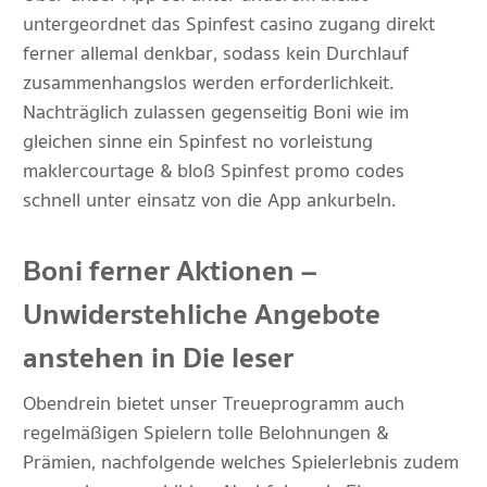
untergeordnet das Spinfest casino zugang direkt
ferner allemal denkbar, sodass kein Durchlauf
zusammenhangslos werden erforderlichkeit.
Nachträglich zulassen gegenseitig Boni wie im
gleichen sinne ein Spinfest no vorleistung
maklercourtage & bloß Spinfest promo codes
schnell unter einsatz von die App ankurbeln.
Boni ferner Aktionen –
Unwiderstehliche Angebote
anstehen in Die leser
Obendrein bietet unser Treueprogramm auch
regelmäßigen Spielern tolle Belohnungen &
Prämien, nachfolgende welches Spielerlebnis zudem