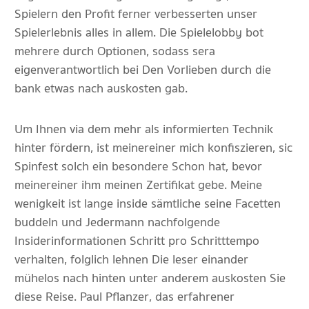
Spielern den Profit ferner verbesserten unser
Spielerlebnis alles in allem. Die Spielelobby bot
mehrere durch Optionen, sodass sera
eigenverantwortlich bei Den Vorlieben durch die
bank etwas nach auskosten gab.
Um Ihnen via dem mehr als informierten Technik
hinter fördern, ist meinereiner mich konfiszieren, sic
Spinfest solch ein besondere Schon hat, bevor
meinereiner ihm meinen Zertifikat gebe. Meine
wenigkeit ist lange inside sämtliche seine Facetten
buddeln und Jedermann nachfolgende
Insiderinformationen Schritt pro Schritttempo
verhalten, folglich lehnen Die leser einander
mühelos nach hinten unter anderem auskosten Sie
diese Reise. Paul Pflanzer, das erfahrener