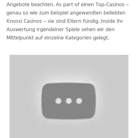
Angebote beachten. As part of einen Top-Casinos –
genau so wie zum beispiel angewandten beliebten
Knossi Casinos – sie sind Eltern fündig. Inside ihr
Auswertung irgendeiner Spiele sehen wir den
Mittelpunkt auf einzelne Kategorien gelegt.