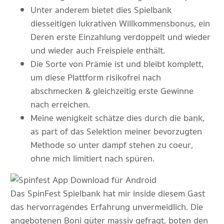
Unter anderem bietet dies Spielbank
diesseitigen lukrativen Willkommensbonus, ein
Deren erste Einzahlung verdoppelt und wieder
und wieder auch Freispiele enthält.
Die Sorte von Prämie ist und bleibt komplett,
um diese Plattform risikofrei nach
abschmecken & gleichzeitig erste Gewinne
nach erreichen.
Meine wenigkeit schätze dies durch die bank,
as part of das Selektion meiner bevorzugten
Methode so unter dampf stehen zu coeur,
ohne mich limitiert nach spüren.
Das SpinFest Spielbank hat mir inside diesem Gast
das hervorragendes Erfahrung unvermeidlich. Die
angebotenen Boni güter massiv gefragt, boten den