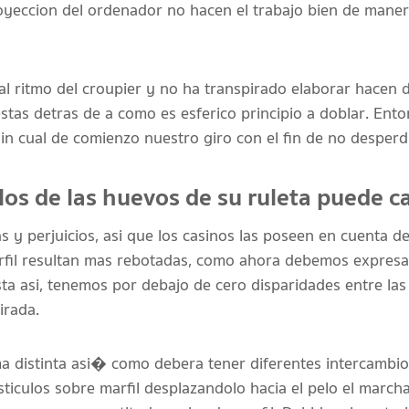
oyeccion del ordenador no hacen el trabajo bien de maner
l ritmo del croupier y no ha transpirado elaborar hacen 
uestas detras de a como es esferico principio a doblar. Ent
sin cual de comienzo nuestro giro con el fin de no desperd
los de las huevos de su ruleta puede c
as y perjuicios, asi que los casinos las poseen en cuenta d
arfil resultan mas rebotadas, como ahora debemos expres
sta asi, tenemos por debajo de cero disparidades entre las 
irada.
a distinta asi� como debera tener diferentes intercambio
esticulos sobre marfil desplazandolo hacia el pelo el marcha