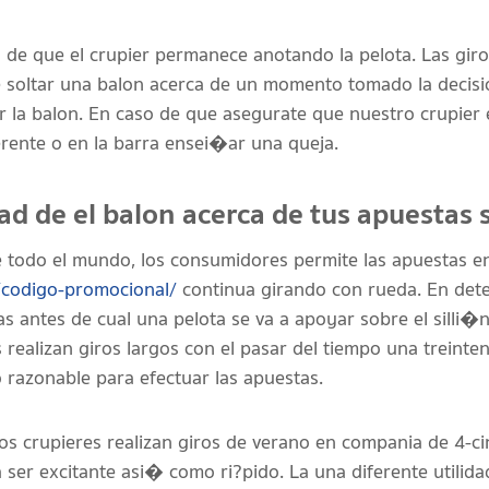
de que el crupier permanece anotando la pelota. Las giro
e soltar una balon acerca de un momento tomado la decisi
la balon. En caso de que asegurate que nuestro crupier es
rente o en la barra ensei�ar una queja.
ad de el balon acerca de tus apuestas s
todo el mundo, los consumidores permite las apuestas ent
/codigo-promocional/
continua girando con rueda. En dete
s antes de cual una pelota se va a apoyar sobre el silli�
 realizan giros largos con el pasar del tiempo una treinte
o razonable para efectuar las apuestas.
s crupieres realizan giros de verano en compania de 4-ci
ser excitante asi� como ri?pido. La una diferente utilida