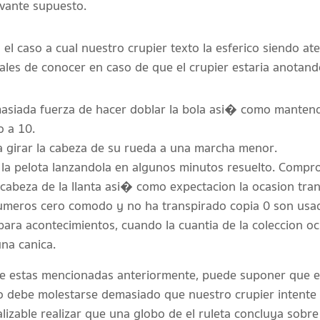
vante supuesto.
el caso a cual nuestro crupier texto la esferico siendo at
les de conocer en caso de que el crupier estaria anotand
emasiada fuerza de hacer doblar la bola asi� como mantend
o a 10.
a girar la cabeza de su rueda a una marcha menor.
ir la pelota lanzandola en algunos minutos resuelto. Compr
a cabeza de la llanta asi� como expectacion la ocasion tran
numeros cero comodo y no ha transpirado copia 0 son usa
 para acontecimientos, cuando la cuantia de la coleccion 
una canica.
e estas mencionadas anteriormente, puede suponer que el
o debe molestarse demasiado que nuestro crupier intente al
lizable realizar que una globo de el ruleta concluya sobre