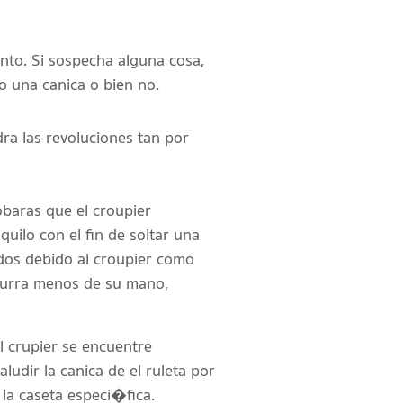
ento. Si sospecha alguna cosa,
o una canica o bien no.
ra las revoluciones tan por
obaras que el croupier
quilo con el fin de soltar una
dos debido al croupier como
ocurra menos de su mano,
 crupier se encuentre
udir la canica de el ruleta por
 la caseta especi�fica.