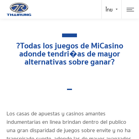
?Todas los juegos de MiCasino
adonde tendri�as de mayor
alternativas sobre ganar?
Los casas de apuestas y casinos amantes
indumentarias en linea brindan dentro del publico
una gran disparidad de juegos sobre envite y no ha
transpirado suerte, adonde las de mayor avanzados