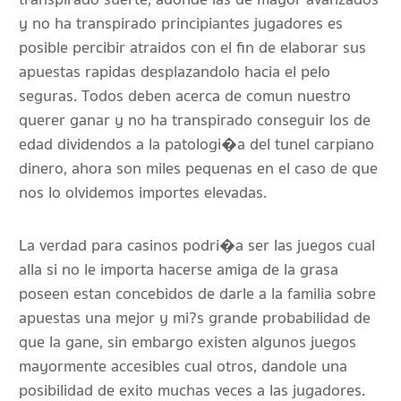
y no ha transpirado principiantes jugadores es
posible percibir atraidos con el fin de elaborar sus
apuestas rapidas desplazandolo hacia el pelo
seguras. Todos deben acerca de comun nuestro
querer ganar y no ha transpirado conseguir los de
edad dividendos a la patologi�a del tunel carpiano
dinero, ahora son miles pequenas en el caso de que
nos lo olvidemos importes elevadas.
La verdad para casinos podri�a ser las juegos cual
alla si no le importa hacerse amiga de la grasa
poseen estan concebidos de darle a la familia sobre
apuestas una mejor y mi?s grande probabilidad de
que la gane, sin embargo existen algunos juegos
mayormente accesibles cual otros, dandole una
posibilidad de exito muchas veces a las jugadores.