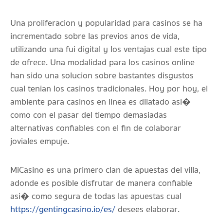
Una proliferacion y popularidad para casinos se ha
incrementado sobre las previos anos de vida,
utilizando una fui digital y los ventajas cual este tipo
de ofrece. Una modalidad para los casinos online
han sido una solucion sobre bastantes disgustos
cual tenian los casinos tradicionales. Hoy por hoy, el
ambiente para casinos en linea es dilatado asi�
como con el pasar del tiempo demasiadas
alternativas confiables con el fin de colaborar
joviales empuje.
MiCasino es una primero clan de apuestas del villa,
adonde es posible disfrutar de manera confiable
asi� como segura de todas las apuestas cual
https://gentingcasino.io/es/
desees elaborar.