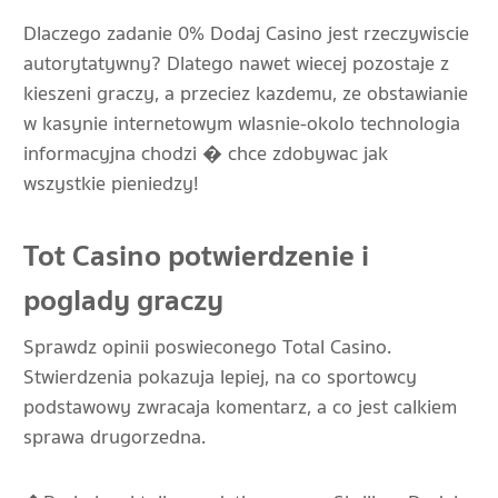
Dlaczego zadanie 0% Dodaj Casino jest rzeczywiscie
autorytatywny? Dlatego nawet wiecej pozostaje z
kieszeni graczy, a przeciez kazdemu, ze obstawianie
w kasynie internetowym wlasnie-okolo technologia
informacyjna chodzi � chce zdobywac jak
wszystkie pieniedzy!
Tot Casino potwierdzenie i
poglady graczy
Sprawdz opinii poswieconego Total Casino.
Stwierdzenia pokazuja lepiej, na co sportowcy
podstawowy zwracaja komentarz, a co jest calkiem
sprawa drugorzedna.