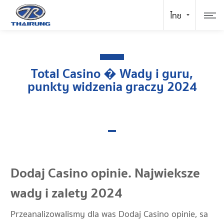
Total Casino � Wady i guru,
punkty widzenia graczy 2024
Dodaj Casino opinie. Najwieksze
wady i zalety 2024
Przeanalizowalismy dla was Dodaj Casino opinie, sa