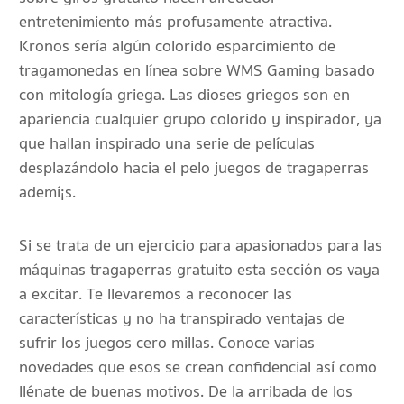
entretenimiento más profusamente atractiva.
Kronos serí­a algún colorido esparcimiento de
tragamonedas en línea sobre WMS Gaming basado
con mitología griega. Las dioses griegos son en
apariencia cualquier grupo colorido y inspirador, ya
que hallan inspirado una serie de películas
desplazándolo hacia el pelo juegos de tragaperras
ademí¡s.
Si se trata de un ejercicio para apasionados para las
máquinas tragaperras gratuito esta sección os vaya
a excitar. Te llevaremos a reconocer las
características y no ha transpirado ventajas de
sufrir los juegos cero millas. Conoce varias
novedades que esos se crean confidencial así­ como
llénate de buenas motivos. De la arribada de los