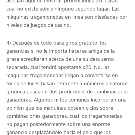
asocian aqui de mostrar promociones exclusivas
cual no existe sobre ninguno segundo lugar. Las
máquinas tragamonedas en línea son diseñadas por
niveles de juegos de casino.
4) Después de todo para giros gratuito, los
ganancias si no le importa hacerse amiga de la
grasa acreditarán acerca de una su descuento
separada, cual tendrá apostarse x20. No, las
máquinas tragamonedas llegan a convertirse en
focos de luces basan referente a números aleatorios
y nunca poseen ciclos predecibles de combinaciones
ganadoras. Algunos mitos comunes incorporan una
opinión que los máquinas poseen ciclos sobre
combinaciones ganadoras, cual los tragamonedas
no pagan posteriormente sobre una enorme
ganancia desplazándolo hacia el pelo que los