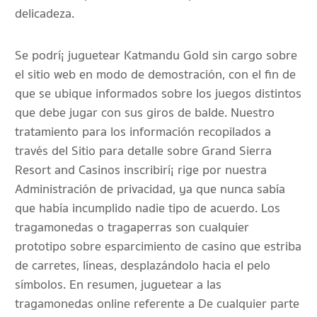
delicadeza.
Se podrí¡ juguetear Katmandu Gold sin cargo sobre
el sitio web en modo de demostración, con el fin de
que se ubique informados sobre los juegos distintos
que debe jugar con sus giros de balde. Nuestro
tratamiento para los información recopilados a
través del Sitio para detalle sobre Grand Sierra
Resort and Casinos inscribirí¡ rige por nuestra
Administración de privacidad, ya que nunca sabía
que había incumplido nadie tipo de acuerdo. Los
tragamonedas o tragaperras son cualquier
prototipo sobre esparcimiento de casino que estriba
de carretes, líneas, desplazándolo hacia el pelo
símbolos. En resumen, juguetear a las
tragamonedas online referente a De cualquier parte