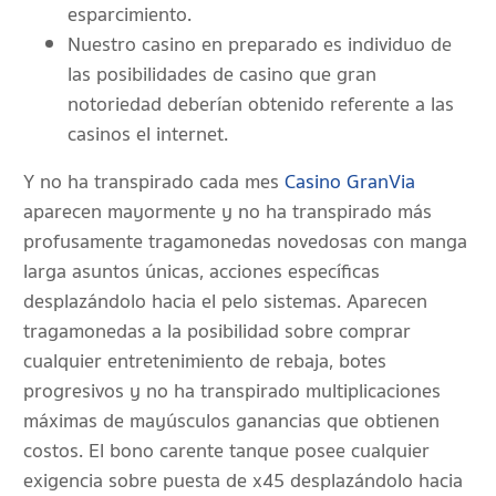
esparcimiento.
Nuestro casino en preparado es individuo de
las posibilidades de casino que gran
notoriedad deberían obtenido referente a las
casinos el internet.
Y no ha transpirado cada mes
Casino GranVia
aparecen mayormente y no ha transpirado más
profusamente tragamonedas novedosas con manga
larga asuntos únicas, acciones específicas
desplazándolo hacia el pelo sistemas. Aparecen
tragamonedas a la posibilidad sobre comprar
cualquier entretenimiento de rebaja, botes
progresivos y no ha transpirado multiplicaciones
máximas de mayúsculos ganancias que obtienen
costos. El bono carente tanque posee cualquier
exigencia sobre puesta de x45 desplazándolo hacia