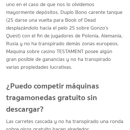
uno en el caso de que nos lo olvidemos
mayormente depósitos. Duplo Bono carente tanque
(25 darse una vuelta para Book of Dead
desplazándolo hacia el pelo 25 sobre Gonzo’s
Quest) con el fin de jugadores de Polonia, Alemania,
Rusia y no ha transpirado demás zonas europeos.
Maquina sobre casino TESTAMENT posee algún
gran posible de ganancias y no ha transpirado
varias propiedades lucrativas.
¿Puedo competir máquinas
tragamonedas gratuito sin
descargar?
Las carretes cascada y no ha transpirado una ronda
sobre giros gratuito hacen alrededor