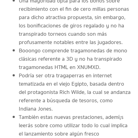
Una mayoridad opta para los bonos sobre
recibimiento con el fin de cero millas personas
para dicho atractiva propuesta, sin embargo,
los bonificaciones de giros regalado y no ha
transpirado torneos cuando son más
profusamente notables entre las jugadores.
Booongo comprende tragamonedas de mono
clásicas referente a 3D y no ha transpirado
tragamonedas HTML en XNUMXD.
Podría ser otra tragaperras en internet
tematizada en el viejo Egipto, basada dentro
del protagonista Rich Wilde, la cual se andanza
referente a búsqueda de tesoros, como
Indiana Jones.
También estas nuevas prestaciones, ademí¡s
leerás sobre como utilizar todo lo cual implica
el lanzamiento sobre algún fresco