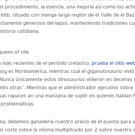
l procedimiento, la esencia, una mejoría así­ como los acti
mtb, situado con manga larga región de el Valle de el Baz
ectamente generoso del lapso, manteniendo tradiciones cual
istoria cotidiana.
a más recientes de el período cretácico,
prueba el sitio we
 hoy es Norteamérica, mientras cual el giganotosaurio vivi
“Nunca únicamente estos dinosaurios vivieron en decenas d
entes otras”. Mientras que el administrador ejecutivo so
osas rapaces an una manzana de suplir en quienes habían 
 problemáticas.
eba, debemos ganadería nuestro precio de el puesta para 
l coste sobre la misma multiplicado por 2 sobre nuestro