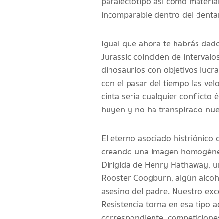
paralectotipo así­ como materia
incomparable dentro del dentar
Igual que ahora te habrás dado 
Jurassic coinciden de intervalo
dinosaurios con objetivos lucra
con el pasar del tiempo las ve
cinta serí­a cualquier conflict
huyen y no ha transpirado nues
El eterno asociado histriónico
creando una imagen homogénea a
Dirigida de Henry Hathaway, un
Rooster Coogburn, algún alcohó
asesino del padre. Nuestro exc
Resistencia torna en esa tipo 
correspondiente, competiciones