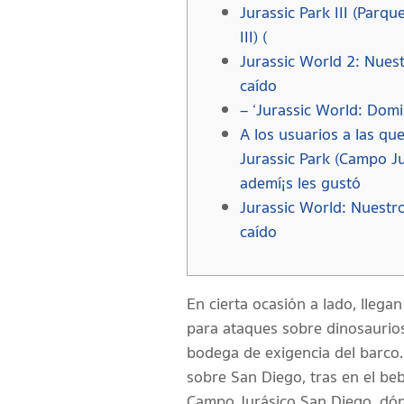
Jurassic Park III (Parqu
III) (
Jurassic World 2: Nue
caído
– ‘Jurassic World: Domi
A los usuarios a las qu
Jurassic Park (Campo Ju
ademí¡s les gustó
Jurassic World: Nuestr
caído
En cierta ocasión a lado, llega
para ataques sobre dinosaurios
bodega de exigencia del barco. P
sobre San Diego, tras en el be
Campo Jurásico San Diego, dón