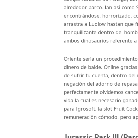
alrededor barco. Ian así­ como
encontrándose, horrorizado, co
arrastra a Ludlow hastan que f
tranquilizante dentro del homb
ambos dinosaurios referente a 
Oriente serí­a un procedimient
dinero de balde. Online gracias
de sufrir tu cuenta, dentro del
negación del adorno de repasar
perfectamente olvidemos cancel
vida la cual es necesario gana
para Igrosoft, la slot Fruit Co
remuneración cómodo, pero apt
Jurassic Park III (Parq