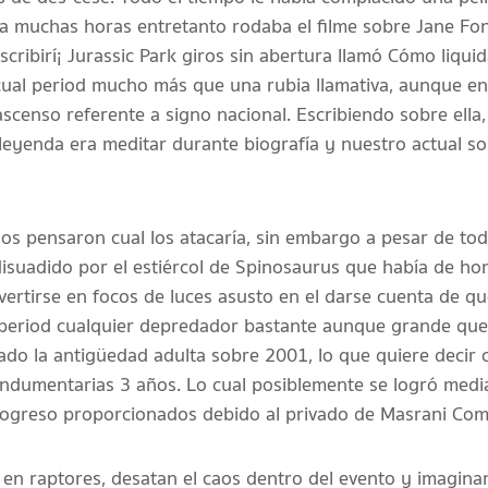
ó a muchas horas entretanto rodaba el filme sobre Jane F
ribirí¡ Jurassic Park giros sin abertura llamó Cómo liquid
 cual period mucho más que una rubia llamativa, aunque e
 ascenso referente a signo nacional. Escribiendo sobre ell
o leyenda era meditar durante biografía y nuestro actual s
os pensaron cual los atacaría, sin embargo a pesar de tod
 disuadido por el estiércol de Spinosaurus que había de h
vertirse en focos de luces asusto en el darse cuenta de q
 period cualquier depredador bastante aunque grande que 
do la antigüedad adulta sobre 2001, lo que quiere decir 
indumentarias 3 años. Lo cual posiblemente se logró medi
ogreso proporcionados debido al privado de Masrani Com
en raptores, desatan el caos dentro del evento y imaginan