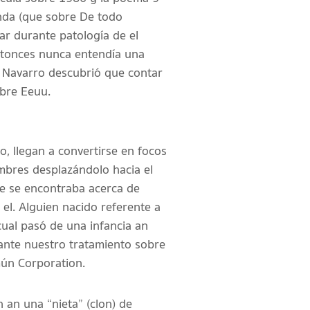
onda (que sobre De todo
ar durante patologí­a de el
ntonces nunca entendía una
a, Navarro descubrió que contar
obre Eeuu.
o, llegan a convertirse en focos
ombres desplazándolo hacia el
ue se encontraba acerca de
el. Alguien nacido referente a
cual pasó de una infancia an
ante nuestro tratamiento sobre
ún Corporation.
 an una “nieta” (clon) de