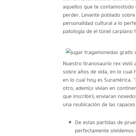
aquellos que te contamos todo e
perder. Levante poblado sobre 
personalidad cultural a lo perf
patologí­a de el túnel carpiano h
Nuestro tiranosaurio rex vivió 
sobre años de vida, en lo cual
en lo cual hoy es Suramérica. 
otro, ademí¡s vivían en contin
que inscribirí¡ enviaran noved
una reubicación de las rapaces
De estas partidas de pru
perfectamente olvidemos e