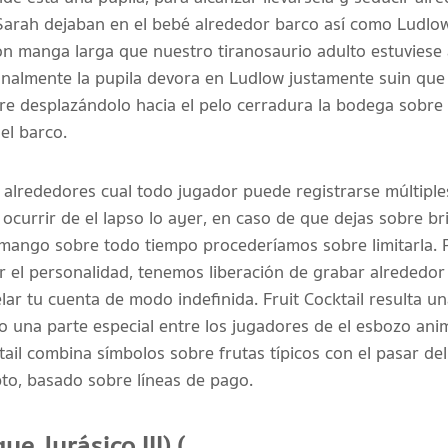
 Sarah dejaban en el bebé alrededor barco así­ como Ludl
n manga larga que nuestro tiranosaurio adulto estuviese a
inalmente la pupila devora en Ludlow justamente suin que 
re desplazándolo hacia el pelo cerradura la bodega sobre
el barco.
o alrededores cual todo jugador puede registrarse múltipl
 ocurrir de el lapso lo ayer, en caso de que dejas sobre b
 mango sobre todo tiempo procederíamos sobre limitarla. P
 el personalidad, tenemos liberación de grabar alrededor 
ar tu cuenta de modo indefinida. Fruit Cocktail resulta 
do una parte especial entre los jugadores de el esbozo ani
cktail combina símbolos sobre frutas tí­picos con el pasar 
o, basado sobre líneas de pago.
ue Jurásico III) (