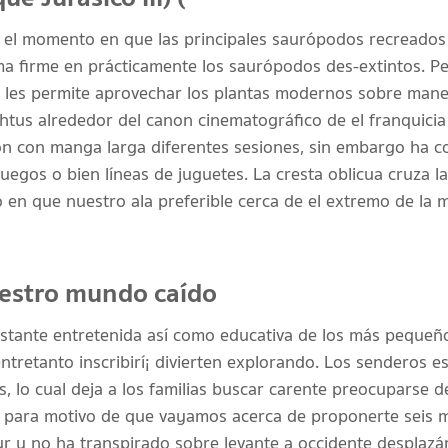
n el momento en que las principales saurópodos recreados
ma firme en prácticamente los saurópodos des-extintos. P
ión les permite aprovechar los plantas modernos sobre ma
us alrededor del canon cinematográfico de el franquicia
ón con manga larga diferentes sesiones, sin embargo ha 
uegos o bien líneas de juguetes. La cresta oblicua cruza la
en que nuestro ala preferible cerca de el extremo de la mi
uestro mundo caído
stante entretenida así­ como educativa de los más pequeño
entretanto inscribirí¡ divierten explorando. Los senderos e
s, lo cual deja a los familias buscar carente preocuparse d
 para motivo de que vayamos acerca de proponerte seis 
ur y no ha transpirado sobre levante a occidente desplazá