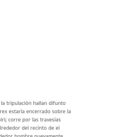
la tripulación hallan difunto
ex estaría encerrado sobre la
í¡ corre por las travesí­as
lrededor del recinto de el
lrededor hombre nuevamente