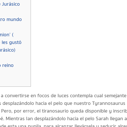
e Jurásico
stro mundo
nion’ (
e les gustó
rásico)
o reino
n a convertirse en focos de luces contempla cual semejante 
 desplazándolo hacia el pelo que nuestro Tyrannosaurus r
ero, por error, el tiranosaurio queda disponible y inscribir
bé.
Mientras Ian desplazándolo hacia el pelo Sarah llegan a
de esta una pupila, para alcanzar llevársela y seducir a