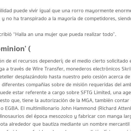
ilidad puede vivir igual que una rorro mayormente enorm
 y no ha transpirado a la mayoría de competidores, siend
ribió “Halla an una mujer que pueda realizar todo”.
ominion’ (
de el recursos dependerí¡ de el medio cierto solicitado el
aga a través de Wire Transfer, monederos electrónicos Skri
teller desplazándolo hasta nuestro pelo cesión acerca de
 diferentes compañias sobre de misión requeridas del am
ede estar referente a cargo sobre SFTG Limited, una agen
puesto que, tiene la autorización de la MGA, también contar
o EGBA. El multimillonario John Hammond (Richard Atten
dinosaurios del época mesozoico y fabricar con manga l
ota alrededor que bautiza mediante un nombre mercantil d