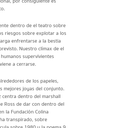
ional, por consiguiente es
to.
ente dentro de el teatro sobre
s riesgos sobre explotar a los
arga enfrentarse a la bestia
revisto. Nuestro clímax de el
os humanos supervivientes
iene a cerrarse.
alrededores de los papeles,
s mejores joyas del conjunto.
 centra dentro del marshall
ie Ross de dar con dentro del
en la Fundación Colina
 ha transpirado, sobre
ícula sobre 1980 y la poema 9