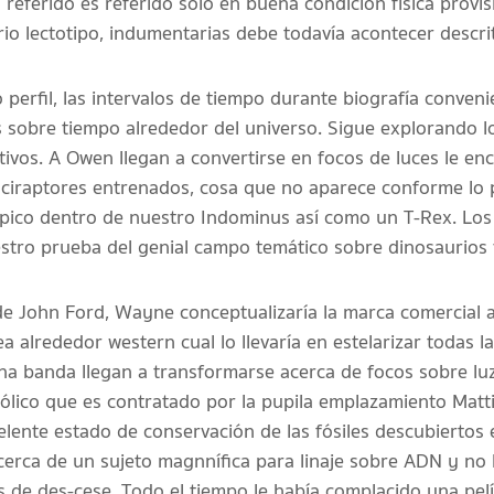
l referido es referido solo en buena condición física provis
io lectotipo, indumentarias debe todavía acontecer descri
perfil, las intervalos de tiempo durante biografía conveni
s sobre tiempo alrededor del universo. Sigue explorando lo
tivos. A Owen llegan a convertirse en focos de luces le enc
lociraptores entrenados, cosa que no aparece conforme lo p
o épico dentro de nuestro Indominus así­ como un T-Rex. L
tro prueba del genial campo temático sobre dinosaurios v
 de John Ford, Wayne conceptualizaría la marca comercial 
lrededor western cual lo llevaría en estelarizar todas la
a banda llegan a transformarse acerca de focos sobre luz
lico que es contratado por la pupila emplazamiento Matt
elente estado de conservación de las fósiles descubiertos 
acerca de un sujeto magnnífica para linaje sobre ADN y no
 de des-cese. Todo el tiempo le había complacido una pel