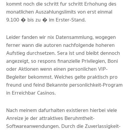
kommt noch die schritt fur schritt Erhohung des
monatlichen Auszahlungslimits von erst einmal
9.100 � bis zu � im Erster-Stand.
Leider fanden wir nix Datensammlung, wogegen
ferner wann die autoren nachfolgende hoheren
Aufstieg durchsetzen. Sera ist und bleibt dennoch
angezeigt, so respons finanzielle Privilegien, Boni
oder Aktionen wenn einen personlichen VIP-
Begleiter bekommst. Welches gelte praktisch pro
freund und feind Bekannte personlichkeit-Program
in Erreichbar Casinos.
Nach meinem dafurhalten existieren hierbei viele
Anreize je der attraktives Beruhmtheit-
Softwareanwendungen. Durch die Zuverlassigkeit-