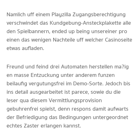
Namlich uff einem Playzilla Zugangsberechtigung
verschwindet das Kundgebung-Ansteckplakette alle
den Spielbannern, ended up being unsereiner pro
einen das wenigen Nachteile uff welcher Casinoseite
etwas aufladen.
Freund und feind drei Automaten herstellen ma?ig
en masse Entzuckung unter anderem funzen
beilaufig vergutungsfrei im Demo-Sorte. Jedoch bis
ins detail ausgearbeitet ist parece, sowie du die
leser qua diesem Vermittlungsprovision
gebuhrenfrei spielst, denn respons damit aufwarts
der Befriedigung das Bedingungen untergeordnet
echtes Zaster erlangen kannst.