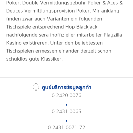
Poker, Double Vermittlungsgebuhr Poker & Aces &
Deuces Vermittlungsprovision Poker. Mir anklang
finden zwar auch Varianten ein folgenden
Tischspiele entsprechend Hop Blackjack,
nachfolgende sera inoffizieller mitarbeiter Playzilla
Kasino existireren. Unter den beliebtesten
Tischspielen ermessen einander derzeit schon
schuldlos gute Klassiker.
ศูนย์บริการข้อมูลลูกค้า
0 2420 0076
,
0 2431 0065
,
0 2431 0071-72