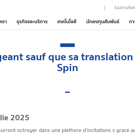
ร่วมงานกับเ
บเรา
ธุรกิจและบริการ
เทคโนโลยี
นักลงทุนสัมพันธ์
กา
eant sauf que sa translation 
Spin
alie 2025
urront octroyer dans une plethore d’incitations s grace au