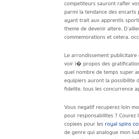
competiteurs sauront rafler vo
parmi la tendance des encarts p
ayant trait aux apprentis sport
theme de devenir altere. D’ail
commemorations et cetera. occ
Le arrondissement publicitaire 
voir i� propos des gratificati
quel nombre de temps super ar
equipiers auront la possibilit
fidelite. tous les concurrence 
Vous negatif recuperez loin mo
pour responsabilites ? Courez l
copiees pour les
royal spins c
de genre qui analogue mon lud