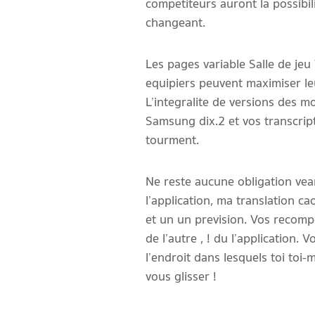
competiteurs auront la possibil
changeant.
Les pages variable Salle de jeu 
equipiers peuvent maximiser le
L’integralite de versions des m
Samsung dix.2 et vos transcri
tourment.
Ne reste aucune obligation vean
l’application, ma translation ca
et un un prevision. Vos recomp
de l’autre , ! du l’application
l’endroit dans lesquels toi toi
vous glisser !