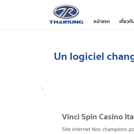
หน้าแรก
เกี่ยวกั
Un logiciel chang
Vinci Spin Casino It
Site internet Nos champions po