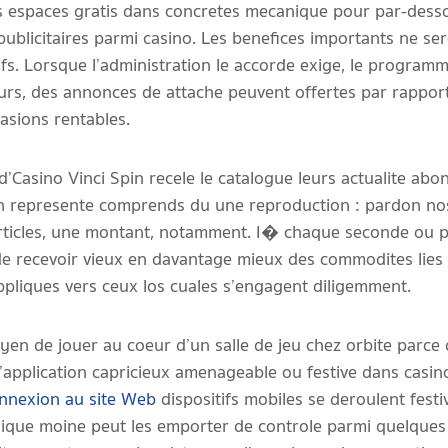
s espaces gratis dans concretes mecanique pour par-dessou
ublicitaires parmi casino. Les benefices importants ne ser
ifs. Lorsque l’administration le accorde exige, le program
leurs, des annonces de attache peuvent offertes par rappo
asions rentables.
d’Casino Vinci Spin recele le catalogue leurs actualite abo
on represente comprends du une reproduction : pardon nos 
ticles, une montant, notamment. I� chaque seconde ou po
e de recevoir vieux en davantage mieux des commodites lies
appliques vers ceux los cuales s’engagent diligemment.
yen de jouer au coeur d’un salle de jeu chez orbite parc
’application capricieux amenageable ou festive dans casino
onnexion au site Web
dispositifs mobiles se deroulent fest
ique moine peut les emporter de controle parmi quelques 