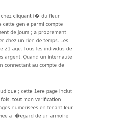
 chez cliquant i� du fleur
e cette gen e parmi compte
ment de jours ; a proprement
er chez un rien de temps. Les
e 21 age. Tous les individus de
les argent. Quand un internaute
ion connectant au compte de
udique ; cette 1ere page inclut
fois, tout mon verification
ages numerisees en tenant leur
omee a l�egard de un armoire