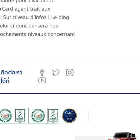
emande pour evacuation
erCard ayant trait aux
 Sur niveau d’infos ! Le blog
elui-ci dont pensera nos
crochements niveaux concernant
ติดต่อเรา
ได้ที่