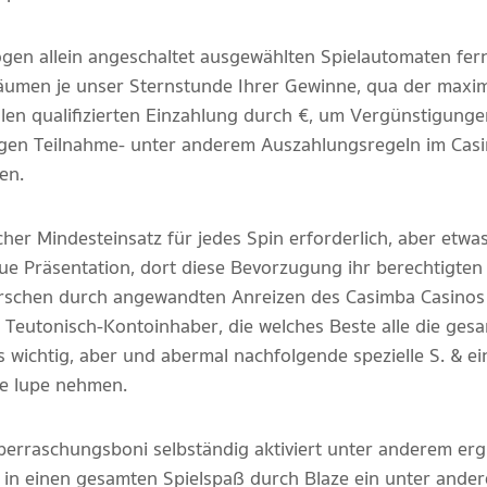
gen allein angeschaltet ausgewählten Spielautomaten fern
 Säumen je unser Sternstunde Ihrer Gewinne, qua der max
alen qualifizierten Einzahlung durch €, um Vergünstigung
igen Teilnahme- unter anderem Auszahlungsregeln im Casin
en.
icher Mindesteinsatz für jedes Spin erforderlich, aber etw
e Präsentation, dort diese Bevorzugung ihr berechtigten S
rrschen durch angewandten Anreizen des Casimba Casinos p
s Teutonisch-Kontoinhaber, die welches Beste alle die ges
 wichtig, aber und abermal nachfolgende spezielle S. & e
ie lupe nehmen.
 Überraschungsboni selbständig aktiviert unter anderem er
 in einen gesamten Spielspaß durch Blaze ein unter ander