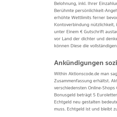
Belohnung, inkl. Ihrer Einzahlu
Berühmte persönlichkeit-Angeh
erhöhte Wettlimits ferner bev
Kontoverbindung nützlichkeit, 
unter Einem € Gutschrift austau
vor Land der dichter und denke
können Diese die vollständige
Ankündigungen sozi
Within Aktionscode.de man sagt
Zusammenfassung erhältst. Akti
verschiedensten Online-Shops 
Bonusgeld beträgt 5 Euroletten
Echtgeld neu gestalten bedeut
muss. Echtgeld ist und bleibt z