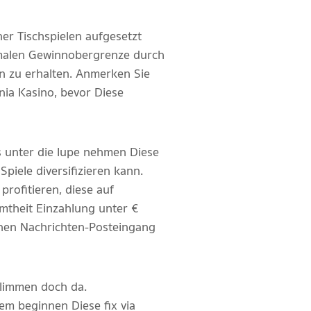
er Tischspielen aufgesetzt
imalen Gewinnobergrenze durch
en zu erhalten. Anmerken Sie
ia Kasino, bevor Diese
as unter die lupe nehmen Diese
piele diversifizieren kann.
rofitieren, diese auf
amtheit Einzahlung unter €
inen Nachrichten-Posteingang
glimmen doch da.
em beginnen Diese fix via