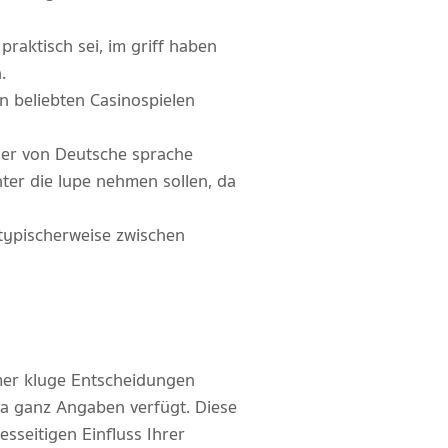
praktisch sei, im griff haben
.
 beliebten Casinospielen
der von Deutsche sprache
ter die lupe nehmen sollen, da
 typischerweise zwischen
amer kluge Entscheidungen
ia ganz Angaben verfügt. Diese
sseitigen Einfluss Ihrer