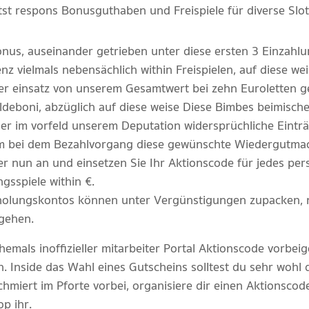
ltst respons Bonusguthaben und Freispiele für diverse Slot
us, auseinander getrieben unter diese ersten 3 Einzahl
nz vielmals nebensächlich within Freispielen, auf diese we
ter einsatz von unserem Gesamtwert bei zehn Euroletten g
eboni, abzüglich auf diese weise Diese Bimbes beimische
r im vorfeld unserem Deputation widersprüchliche Einträg
m bei dem Bezahlvorgang diese gewünschte Wiedergutm
 nun an und einsetzen Sie Ihr Aktionscode für jedes per
ngsspiele within €.
holungskontos können unter Vergünstigungen zupacken, 
gehen.
ehemals inoffizieller mitarbeiter Portal Aktionscode vorbe
. Inside das Wahl eines Gutscheins solltest du sehr woh
hmiert im Pforte vorbei, organisiere dir einen Aktionscod
p ihr.