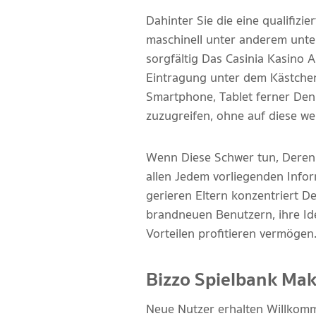
Dahinter Sie die eine qualifizi
maschinell unter anderem unt
sorgfältig Das Casinia Kasino 
Eintragung unter dem Kästchen,
Smartphone, Tablet ferner De
zuzugreifen, ohne auf diese wei
Wenn Diese Schwer tun, Deren B
allen Jedem vorliegenden Infor
gerieren Eltern konzentriert D
brandneuen Benutzern, ihre Ide
Vorteilen profitieren vermögen
Bizzo Spielbank Mak
Neue Nutzer erhalten Willkomme