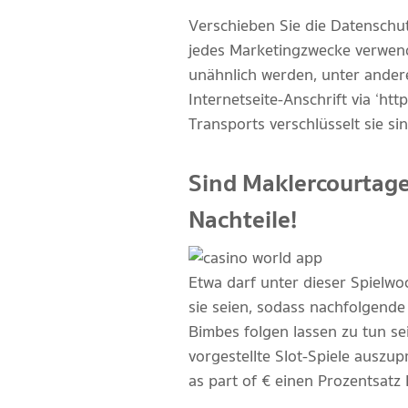
Verschieben Sie die Datenschutz
jedes Marketingzwecke verwend
unähnlich werden, unter andere
Internetseite-Anschrift via ‘ht
Transports verschlüsselt sie sin
Sind Maklercourtage
Nachteile!
Etwa darf unter dieser Spielwo
sie seien, sodass nachfolgende
Bimbes folgen lassen zu tun s
vorgestellte Slot-Spiele auszu
as part of € einen Prozentsatz 