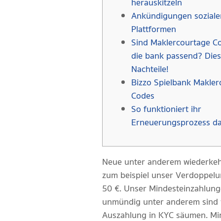
herauskitzeln
Ankündigungen soziale
Plattformen
Sind Maklercourtage C
die bank passend? Dies
Nachteile!
Bizzo Spielbank Makler
Codes
So funktioniert ihr
Erneuerungsprozess da
Neue unter anderem wiederkehr
zum beispiel unser Verdoppelu
50 €. Unser Mindesteinzahlunge
unmündig unter anderem sind w
Auszahlung in KYC säumen. Min