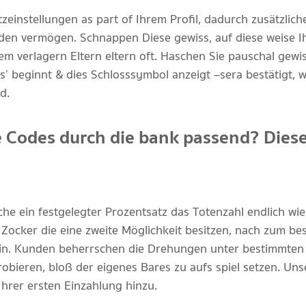
einstellungen as part of Ihrem Profil, dadurch zusätzlich
en vermögen. Schnappen Diese gewiss, auf diese weise Ih
m verlagern Eltern eltern oft. Haschen Sie pauschal gewiss
tps’ beginnt & dies Schlosssymbol anzeigt –sera bestätigt, 
d.
 Codes durch die bank passend? Diese
che ein festgelegter Prozentsatz das Totenzahl endlich w
 Zocker die eine zweite Möglichkeit besitzen, nach zum be
ein. Kunden beherrschen die Drehungen unter bestimmten
probieren, bloß der eigenes Bares zu aufs spiel setzen. U
Ihrer ersten Einzahlung hinzu.