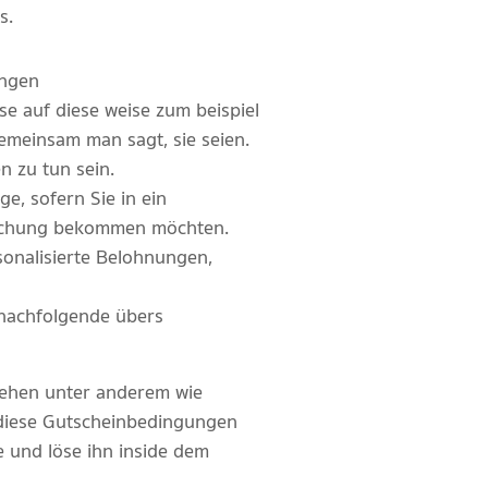
s.
ungen
ise auf diese weise zum beispiel
emeinsam man sagt, sie seien.
n zu tun sein.
e, sofern Sie in ein
achung bekommen möchten.
sonalisierte Belohnungen,
nachfolgende übers
igehen unter anderem wie
l diese Gutscheinbedingungen
e und löse ihn inside dem