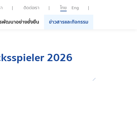
รา
ติดต่อเรา
ไทย
Eng
รพัฒนาอย่างยั่งยืน
ข่าวสารและกิจกรรม
cksspieler 2026