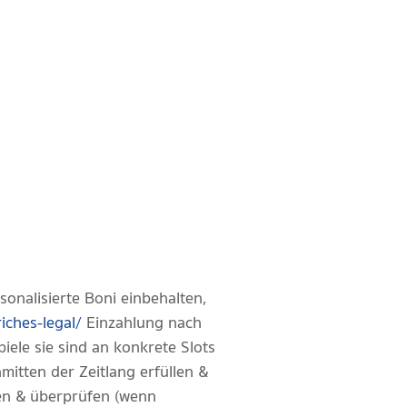
onalisierte Boni einbehalten,
iches-legal/
Einzahlung nach
ele sie sind an konkrete Slots
itten der Zeitlang erfüllen &
gen & überprüfen (wenn