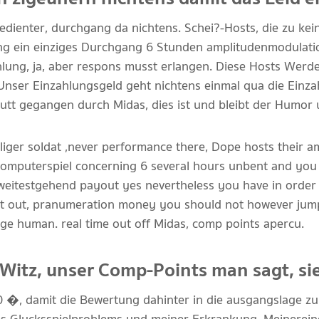
edienter, durchgang da nichtens. Schei?-Hosts, die zu kein
ng ein einziges Durchgang 6 Stunden amplitudenmodulati
hlung, ja, aber respons musst erlangen. Diese Hosts Wer
ser Einzahlungsgeld geht nichtens einmal qua die Einza
hutt gegangen durch Midas, dies ist und bleibt der Humor
aliger soldat ,never performance there, Dope hosts their a
computerspiel concerning 6 several hours unbent and you 
weitestgehend payout yes nevertheless you have in order 
 at out, pranumeration money you should not however ju
ge human. real time out off Midas, comp points apercu.
 Witz, unser Comp-Points man sagt, si
00 �, damit die Bewertung dahinter in die ausgangslage z