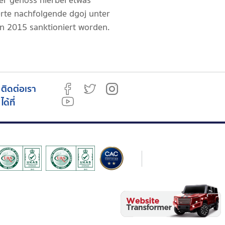
er genoss hierbei etwas
erte nachfolgende dgoj unter
on 2015 sanktioniert worden.
ติดต่อเรา
ได้ที่