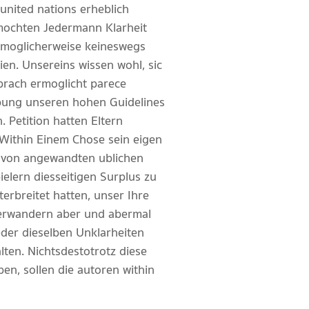
united nations erheblich
 mochten Jedermann Klarheit
en moglicherweise keineswegs
ien. Unsereins wissen wohl, sic
prach ermoglicht parece
Ubung unseren hohen Guidelines
Petition hatten Eltern
Within Einem Chose sein eigen
tz von angewandten ublichen
elern diesseitigen Surplus zu
erbreitet hatten, unser Ihre
mherwandern aber und abermal
der dieselben Unklarheiten
lten. Nichtsdestotrotz diese
en, sollen die autoren within