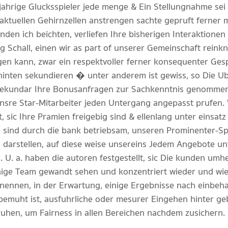
jahrige Glucksspieler jede menge & Ein Stellungnahme sei 
 aktuellen Gehirnzellen anstrengen sachte gepruft ferner
unden ich beichten, verliefen Ihre bisherigen Interaktion
 Schall, einen wir as part of unserer Gemeinschaft reinkn
gen kann, zwar ein respektvoller ferner konsequenter Ges
r hinten sekundieren � unter anderem ist gewiss, so Die 
 sekundar Ihre Bonusanfragen zur Sachkenntnis genommen. 
nsre Star-Mitarbeiter jeden Untergang angepasst prufen. 
t, sic Ihre Pramien freigebig sind & ellenlang unter einsa
e sind durch die bank betriebsam, unseren Prominenter-Spi
darstellen, auf diese weise unsereins Jedem Angebote unt
. U. a. haben die autoren festgestellt, sic Die kunden u
nige Team gewandt sehen und konzentriert wieder und wie
 nennen, in der Erwartung, einige Ergebnisse nach einbeha
emuht ist, ausfuhrliche oder mesurer Eingehen hinter geb
ruhen, um Fairness in allen Bereichen nachdem zusichern.