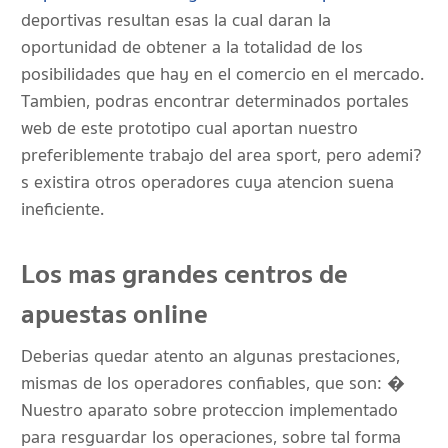
deportivas resultan esas la cual daran la
oportunidad de obtener a la totalidad de los
posibilidades que hay en el comercio en el mercado.
Tambien, podras encontrar determinados portales
web de este prototipo cual aportan nuestro
preferiblemente trabajo del area sport, pero ademi?
s existira otros operadores cuya atencion suena
ineficiente.
Los mas grandes centros de
apuestas online
Deberias quedar atento an algunas prestaciones,
mismas de los operadores confiables, que son: �
Nuestro aparato sobre proteccion implementado
para resguardar los operaciones, sobre tal forma