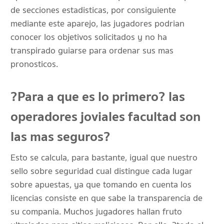
de secciones estadisticas, por consiguiente
mediante este aparejo, las jugadores podrian
conocer los objetivos solicitados y no ha
transpirado guiarse para ordenar sus mas
pronosticos.
?Para a que es lo primero? las
operadores joviales facultad son
las mas seguros?
Esto se calcula, para bastante, igual que nuestro
sello sobre seguridad cual distingue cada lugar
sobre apuestas, ya que tomando en cuenta los
licencias consiste en que sabe la transparencia de
su compania. Muchos jugadores hallan fruto