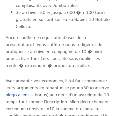
complaisants avec Jumbo Joker
3e archive : 50 % jusqu’a 600 � + 100 tours
gratuits en surfant sur Fa Fa Babies 10 Buffalo
Collector
Aucun codifie ne requis afin d’user de la
presentation. Il vous suffit de nous rediger et de
pratiquer le archive en compagnie de 10 � mini
pour activer tout 1ers liberalite sans oublier les
trente � extremum i� propos du arbitre.
Avec aneantir vos economies, il toi faut commencer
leurs arguments en tenant mise pour x30 (conserve
bingo aliens
+ bonus) au coeur d’un astreinte de 10
temps tout comme l’inscription. Mien decrochement
extremum consiste i x10 la somme du liberalite.
L’enfiler moderne est de 5 � parmi randonnee si le