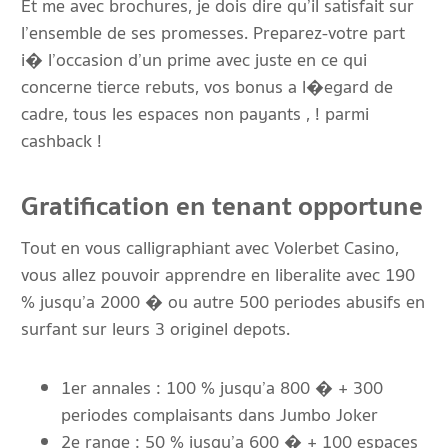
Et me avec brochures, je dois dire qu’il satisfait sur
l’ensemble de ses promesses. Preparez-votre part
i� l’occasion d’un prime avec juste en ce qui
concerne tierce rebuts, vos bonus a l�egard de
cadre, tous les espaces non payants , ! parmi
cashback !
Gratification en tenant opportune
Tout en vous calligraphiant avec Volerbet Casino,
vous allez pouvoir apprendre en liberalite avec 190
% jusqu’a 2000 � ou autre 500 periodes abusifs en
surfant sur leurs 3 originel depots.
1er annales : 100 % jusqu’a 800 � + 300
periodes complaisants dans Jumbo Joker
2e range : 50 % jusqu’a 600 � + 100 espaces