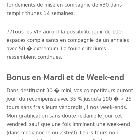
fondements de mise en compagnie de x30 dans
remplir thunes 14 semaines.
??Tous les VIP auront la possibilite jouir de 100
espaces complaisants en compagnie de un annales
avec 50 � extremum. La foule criteriums
ressemblent continues.
Bonus en Mardi et de Week-end
Dans destituant 30 � mini, vos competiteurs auront
jouir du recompense avec 35 % jusqu’a 190 � + 25
tours sans frais leurs vendredis , ! nos week-ends.
Mon gratification sans doute reclame le jour cet
vendredi sauf que une fois imminent une week-end
(dans medianoche ou 23h59). Leurs tours non