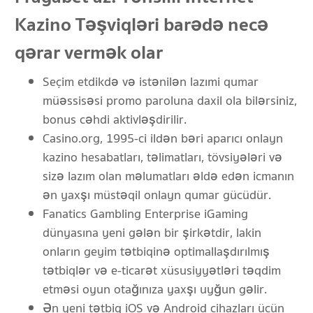
Kazino Təşviqləri barədə necə
qərar vermək olar
Seçim etdikdə və istənilən lazımi qumar
müəssisəsi promo paroluna daxil ola bilərsiniz,
bonus cəhdi aktivləşdirilir.
Casino.org, 1995-ci ildən bəri aparıcı onlayn
kazino hesabatları, təlimatları, tövsiyələri və
sizə lazım olan məlumatları əldə edən icmanın
ən yaxşı müstəqil onlayn qumar gücüdür.
Fanatics Gambling Enterprise iGaming
dünyasına yeni gələn bir şirkətdir, lakin
onların geyim tətbiqinə optimallaşdırılmış
tətbiqlər və e-ticarət xüsusiyyətləri təqdim
etməsi oyun otağınıza yaxşı uyğun gəlir.
Ən yeni tətbiq iOS və Android cihazları üçün