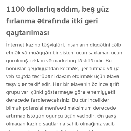
1100 dollarlıq addım, beş yüz
fırlanma ətrafında itki geri
qaytarılması
İnternet kazino təşviqləri, insanların diqqətini cəlb
etmək və müəyyən bir sistem üçün saxlamaq üçün
qurulmuş reklam və marketinq təklifləridir. Bu
bonuslar qeydiyyatdan keçmək, yer tutmaq və ya
veb saytda təcrübəni davam etdirmək üçün əlavə
təşviqlər təklif edir. Hər bir əlavənin öz incə şrift
qrupu var, çünki göstərməyə görə əhəmiyyətli
dərəcədə fərqlənəcəksiniz. Bu cür incəlikləri
bilmək potensial mənfəəti maksimum dərəcədə
artırmaq istəyən oyunçu üçün vacibdir. Ən yaxşı
olmayan kazino saytlarına sahib olmağınız vacib