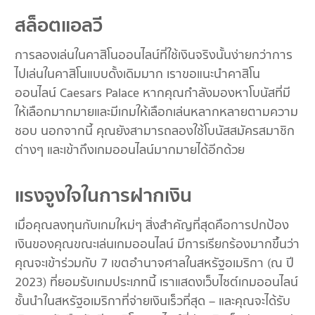
สล็อตแอลวี
การลองเล่นในคาสิโนออนไลน์ที่ใช้เงินจริงนั้นง่ายกว่าการ
ไปเล่นในคาสิโนแบบดั้งเดิมมาก เราขอแนะนำคาสิโน
ออนไลน์ Caesars Palace หากคุณกำลังมองหาโบนัสที่มี
ให้เลือกมากมายและมีเกมให้เลือกเล่นหลากหลายตามความ
ชอบ นอกจากนี้ คุณยังสามารถลองใช้โบนัสสมัครสมาชิก
ต่างๆ และเข้าถึงเกมออนไลน์มากมายได้อีกด้วย
แรงจูงใจในการฝากเงิน
เมื่อคุณลงทุนกับเกมใหม่ๆ สิ่งสำคัญที่สุดคือการปกป้อง
เงินของคุณขณะเล่นเกมออนไลน์ มีการเรียกร้องมากขึ้นว่า
คุณจะเข้าร่วมกับ 7 เขตอำนาจศาลในสหรัฐอเมริกา (ณ ปี
2023) ที่ยอมรับเกมประเภทนี้ เราแสดงเว็บไซต์เกมออนไลน์
ชั้นนำในสหรัฐอเมริกาที่จ่ายเงินเร็วที่สุด – และคุณจะได้รับ