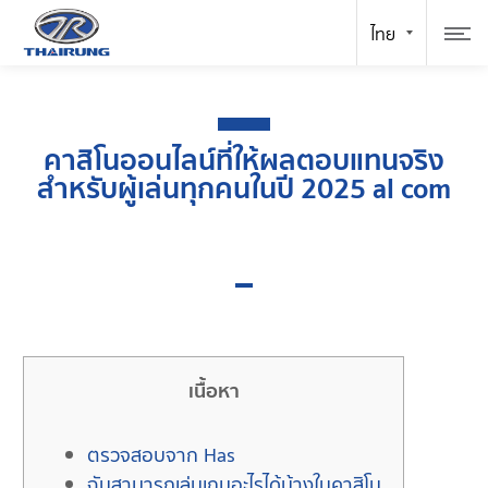
คาสิโนออนไลน์ที่ให้ผลตอบแทนจริง
สำหรับผู้เล่นทุกคนในปี 2025 al com
เนื้อหา
ตรวจสอบจาก Has
ฉันสามารถเล่นเกมอะไรได้บ้างในคาสิโน