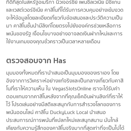
ที่ดีที่สุดในสหรัฐอเมริกา นิวเจอร์ซีย์ เพนซิลเวเนีย มิชิแกน
และเวสต์เวอร์จิเนีย คาสิโนที่ได้รับการควบคุมอย่างเข้มงวด
จะให้ข้อมูลโดยละเอียดเกี่ยวกับข้อเสนอและประวัติความเป็น
มา คาสิโนชั้นนำมีลิงก์โดยตรงไปยังองค์กรช่วยเหลือการ
พนันของรัฐ เงื่อนไขบางอย่างอาจลดเงินฝากใหม่และการ
ใช้งานเกมของคุณชั่วคราวเป็นเวลาหลายเดือน
ตรวจสอบจาก Has
มุมมองทั้งหมดที่เรานำเสนอเป็นมุมมองของเราเอง โดย
อิงจากการวิเคราะห์อย่างแท้จริงและเป็นกลางเกี่ยวกับคาสิ
โนที่เราให้ความเห็น ใน VegasSlotsOnline เราจะได้รับค่า
ตอบแทนจากคาสิโนหลังจากที่คุณเช็คอินผ่านลิงก์ที่เราให้
ไว้ โปรดเล่นอย่างมีสติและสนุกกับการสำรวจโลกของการ
พนันออนไลน์ คาสิโน DuckyLuck Local นำเสนอ
ประสบการณ์การพนันที่แปลกใหม่และสนุกสนาน มันใกล้
เคียงกับความรู้สึกของคาสิโนจริงมากที่สุดเท่าที่จะเป็นไปได้