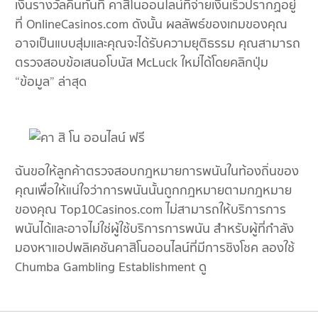
เงินรางวัลคืนทันที คาสิโนออนไลน์ที่จ่ายเงินเร็วปรากฏอยู่
ที่ OnlineCasinos.com ดังนั้น ผลลัพธ์ของเกมของคุณ
อาจเป็นแบบสุ่มและคุณจะได้รับความยุติธรรม คุณสามารถ
ตรวจสอบข้อเสนอโบนัส McLuck ใหม่ได้โดยคลิกปุ่ม
“ข้อมูล” ล่าสุด
ฉันขอให้ลูกค้าตรวจสอบกฎหมายการพนันในท้องถิ่นของ
คุณเพื่อให้แน่ใจว่าการพนันนั้นถูกกฎหมายตามกฎหมาย
ของคุณ Top10Casinos.com ไม่สามารถให้บริการการ
พนันได้และอาจไม่ใช่ผู้ใช้บริการการพนัน สำหรับผู้ที่กำลัง
มองหาแอปพลิเคชันคาสิโนออนไลน์ที่มีการชิงโชค ลองใช้
Chumba Gambling Establishment ดู