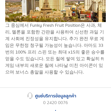
그 중심에서 Funky Fresh Fruit Position은 사과, 체
리, 멜론을 포함한 간판을 사용하여 신선한 과일 기
계 사회에 진정성을 유지합니다. 추가 완전 무료 게
임은 무한정 청구될 가능성이 높습니다. 아마도 33
번의 100% 프리 스핀 또는 최대 x15의 좋은 승수를
얻을 수도 있습니다. 모든 릴에 쌓여 있고 확실히 ft
게임 내부의 새로운 릴에 나타날 미친 아이콘이 있
으며 보너스 총알을 사용할 수 있습니다.
ศูนย์บริการข้อมูลลูกค้า
0 2420 0076
,