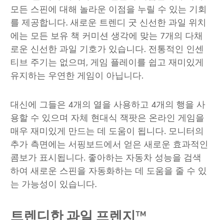
모든 스핀에 대해 놀라운 이점을 누릴 수 있는 기회
를 제공합니다. 새로운 트렌디 굿 신선한 과일 위치
에는 모든 보유 책 커미션 생각에 맞는 7개의 다채
로운 신선한 과일 기호가 있습니다. 전통적인 인센
티브 주기는 없으며, 게임 플레이를 쉽고 재미있게
유지하는 우연한 게임이 아닙니다.
대신에 그들은 4개의 열을 사용하고 4개의 행을 사
용할 수 있으며 자체 현대식 잭팟은 온라인 게임을
매우 재미있게 만드는 데 도움이 됩니다. 모니터의
추가 측면에는 서핑보드에서 얻은 새로운 효과적인
콤보가 표시됩니다. 좋아하는 자동차 성능을 검색
하여 새로운 스핀을 자동화하는 데 도움을 줄 수 있
는 가능성이 있습니다.
트렌디한 과일 프렌지™