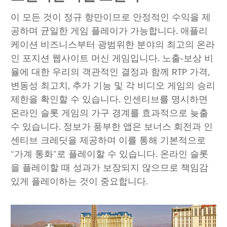
이 모든 것이 정규 항만이므로 안정적인 수익을 제
공하며 균일한 게임 플레이가 가능합니다. 애플리
케이션 비즈니스부터 광범위한 분야의 최고의 온라
인 포지션 웹사이트 머신 게임입니다. 노출-보상 비
율에 대한 우리의 객관적인 결정과 함께 RTP 가격,
변동성 최고치, 추가 기능 및 각 비디오 게임의 승리
제한을 확인할 수 있습니다. 인센티브를 명시하면
온라인 슬롯 게임의 가구 경계를 효과적으로 늦출
수 있습니다. 정보가 풍부한 앱은 보너스 회전과 인
센티브 크레딧을 제공하며 이를 통해 기본적으로
“가계 통화”로 플레이할 수 있습니다. 온라인 슬롯
을 플레이할 때 성과가 보장되지 않으므로 책임감
있게 플레이하는 것이 중요합니다.