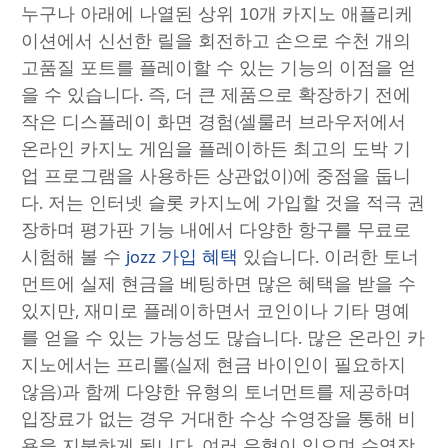
누구나 아래에 나열된 상위 10개 카지노 애플리케
이션에서 신선한 릴을 회전하고 손으로 수천 개의
고품질 포트를 플레이할 수 있는 기능의 이점을 얻
을 수 있습니다. 즉, 더 큰 제품으로 확장하기 전에
작은 디스플레이 화면 경험(셀룰러 브라우저에서
온라인 카지노 게임을 플레이하든 최고의 도박 기
업 프로그램을 사용하든 상관없이)에 중점을 둡니
다. 저는 인터넷 슬롯 카지노에 가입할 것을 적극 권
장하며 평가판 기능 내에서 다양한 항구를 무료로
시험해 볼 수
jozz 가입 혜택
있습니다. 이러한 토너
먼트에 실제 현금을 베팅하면 많은 혜택을 받을 수
있지만, 재미로 플레이하면서 코인이나 기타 명예
를 얻을 수 있는 가능성도 많습니다. 많은 온라인 카
지노에서는 프리롤(실제 현금 바이인이 필요하지
않음)과 함께 다양한 유형의 토너먼트를 제공하며
입장료가 없는 경우 거대한 수상 수영장을 통해 비
용을 지불하게 됩니다. 여러 유형이 있으며 수영장