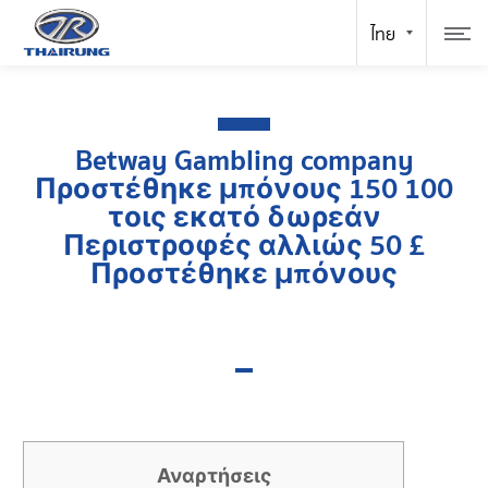
Betway Gambling company
Προστέθηκε μπόνους 150 100
τοις εκατό δωρεάν
Περιστροφές αλλιώς 50 £
Προστέθηκε μπόνους
Αναρτήσεις