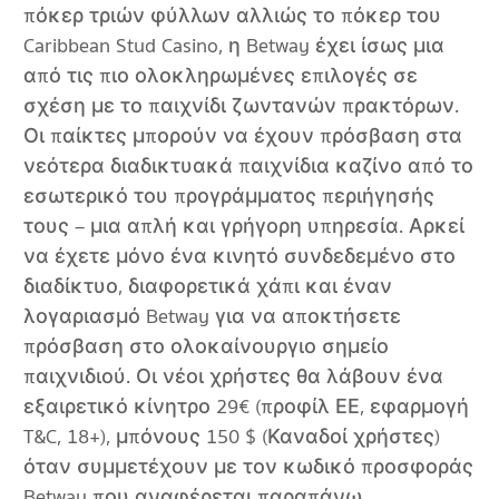
πόκερ τριών φύλλων αλλιώς το πόκερ του
Caribbean Stud Casino, η Betway έχει ίσως μια
από τις πιο ολοκληρωμένες επιλογές σε
σχέση με το παιχνίδι ζωντανών πρακτόρων.
Οι παίκτες μπορούν να έχουν πρόσβαση στα
νεότερα διαδικτυακά παιχνίδια καζίνο από το
εσωτερικό του προγράμματος περιήγησής
τους – μια απλή και γρήγορη υπηρεσία. Αρκεί
να έχετε μόνο ένα κινητό συνδεδεμένο στο
διαδίκτυο, διαφορετικά χάπι και έναν
λογαριασμό Betway για να αποκτήσετε
πρόσβαση στο ολοκαίνουργιο σημείο
παιχνιδιού. Οι νέοι χρήστες θα λάβουν ένα
εξαιρετικό κίνητρο 29€ (προφίλ ΕΕ, εφαρμογή
T&C, 18+), μπόνους 150 $ (Καναδοί χρήστες)
όταν συμμετέχουν με τον κωδικό προσφοράς
Betway που αναφέρεται παραπάνω.