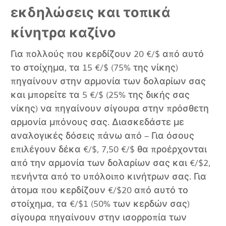
εκδηλώσεις και τοπικά
κίνητρα καζίνο
Για πολλούς που κερδίζουν 20 €/$ από αυτό
το στοίχημα, τα 15 €/$ (75% της νίκης)
πηγαίνουν στην αρμονία των δολαρίων σας
και μπορείτε τα 5 €/$ (25% της δικής σας
νίκης) να πηγαίνουν σίγουρα στην πρόσθετη
αρμονία μπόνους σας. Διασκεδάστε με
αναλογικές δόσεις πάνω από – Για όσους
επιλέγουν δέκα €/$, 7,50 €/$ θα προέρχονται
από την αρμονία των δολαρίων σας και €/$2,
πενήντα από το υπόλοιπο κινήτρων σας. Για
άτομα που κερδίζουν €/$20 από αυτό το
στοίχημα, τα €/$1 (50% των κερδών σας)
σίγουρα πηγαίνουν στην ισορροπία των