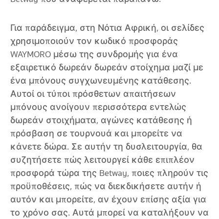
Για παράδειγμα, στη Νότια Αφρική, οι σελίδες
χρησιμοποιούν τον κωδικό προσφοράς
WAYMORO μέσω της συνδρομής για ένα
εξαιρετικό δωρεάν δωρεάν στοίχημα μαζί με
ένα μπόνους συγχωνευμένης κατάθεσης.
Αυτοί οι τύποι πρόσθετων απαιτήσεων
μπόνους ανοίγουν περισσότερα εντελώς
δωρεάν στοιχήματα, αγώνες κατάθεσης ή
πρόσβαση σε τουρνουά και μπορείτε να
κάνετε δώρα. Σε αυτήν τη δυσλειτουργία, θα
συζητήσετε πώς λειτουργεί κάθε επιπλέον
προσφορά τώρα της Betway, ποιες πληρούν τις
προϋποθέσεις, πώς να διεκδικήσετε αυτήν ή
αυτόν και μπορείτε, αν έχουν επίσης αξία για
το χρόνο σας. Αυτά μπορεί να καταλήξουν να