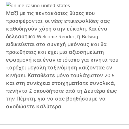
Μαζί με τις πεντακόσιες θύρες που
προσφέρονται, οι νέες επικεφαλίδες σας
καθοδηγούν χάρη στην εύκολη. Και ένα
δελεαστικό Welcome Render, η Betway
ειδικεύεται στα συνεχή μπόνους και θα
προωθήσεις και έχει μια αξιοσημείωτη
εφαρμογή και έναν ιστότοπο για κινητά που
παρέχει μεγάλη ταξινόμηση παίζοντας εν
κινήσει. Καταθέστε μόνο τουλάχιστον 20 £
και στη συνέχεια στοιχηματίστε συνολικά,
πενήντα £ οπουδήποτε από τη Δευτέρα έως
την Πέμπτη, για να σας βοηθήσουμε να
αποδώσετε καλύτερα.