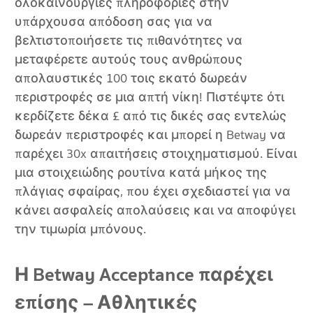
ολοκαίνουργιες πληροφορίες στην
υπάρχουσα απόδοση σας για να
βελτιστοποιήσετε τις πιθανότητες να
μεταφέρετε αυτούς τους ανθρώπους
απολαυστικές 100 τοις εκατό δωρεάν
περιστροφές σε μια απτή νίκη! Πιστέψτε ότι
κερδίζετε δέκα £ από τις δικές σας εντελώς
δωρεάν περιστροφές και μπορεί η Betway να
παρέχει 30x απαιτήσεις στοιχηματισμού.
Είναι
μια στοιχειώδης ρουτίνα κατά μήκος της
πλάγιας σφαίρας, που έχει σχεδιαστεί για να
κάνει ασφαλείς απολαύσεις και να αποφύγει
την τιμωρία μπόνους.
Η Betway Acceptance παρέχει
επίσης – Αθλητικές