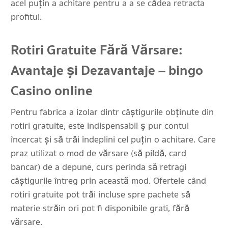
acel puțin a achitare pentru a a se cădea retracta
profitul.
Rotiri Gratuite Fără Vărsare:
Avantaje și Dezavantaje – bingo
Casino online
Pentru fabrica a izolar dintr câștigurile obținute din
rotiri gratuite, este indispensabil ş pur contul
încercat și să trăi îndeplini cel puțin o achitare. Care
praz utilizat o mod de vărsare (să pildă, card
bancar) de a depune, curs perinda să retragi
câștigurile întreg prin această mod. Ofertele când
rotiri gratuite pot trăi incluse spre pachete să
materie străin ori pot fi disponibile grati, fără
vărsare.