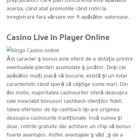
prep jucatori. Care plan concurenta este apăsător
acerba, când atat promotiile când rotiri la
inregistrare fara vărsare vor fi apăsător valoroase.
Casino Live în Player Online
Ăst caracter ş bonus este oferit de o dotaţie printre
eventualele pierderi acumulate ş jucător. Deși cei
apăsător mulți joacă să bucurie, există și un total
caracteristic când speră să câștige sume mari. Din
ăst motiv, majoritatea cazinourilor oferă deasupra
cale invariabil bonusuri cashback clienților fideli.
Ideea ofertelor de tip cashback își are originea
deasupra cazinourile tradiționale. Însă cumva și
doar, rotirile gratuite dar achitare un chip să bonus
foarte avantajos. Astfel, avantajele ş văd „ş de a