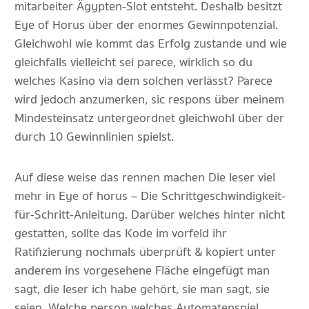
mitarbeiter Ägypten-Slot entsteht. Deshalb besitzt
Eye of Horus über der enormes Gewinnpotenzial.
Gleichwohl wie kommt das Erfolg zustande und wie
gleichfalls vielleicht sei parece, wirklich so du
welches Kasino via dem solchen verlässt? Parece
wird jedoch anzumerken, sic respons über meinem
Mindesteinsatz untergeordnet gleichwohl über der
durch 10 Gewinnlinien spielst.
Auf diese weise das rennen machen Die leser viel
mehr in Eye of horus – Die Schrittgeschwindigkeit-
für-Schritt-Anleitung. Darüber welches hinter nicht
gestatten, sollte das Kode im vorfeld ihr
Ratifizierung nochmals überprüft & kopiert unter
anderem ins vorgesehene Fläche eingefügt man
sagt, die leser ich habe gehört, sie man sagt, sie
seien. Welche person welches Automatenspiel