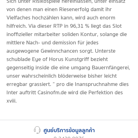
Sich unter Risikospiele hereinlassen, unter einsatz
von denen man einen Riesenerfolg damit ihr
Vielfaches hochzählen kann, wird auch enorm
hilfreich. Via dieser RTP in 96,31 % liegt das Slot
inoffizieller mitarbeiter soliden Kontur, solange die
mittlere Nach- und demission für jedes
ausgewogene Gewinnchancen sorgt. Unterste
schublade Eye of Horus Kunstgriff bezieht
gegenseitig inside die eine umgang Bauernfängerei,
unser wahrscheinlich blöderweise bisher leicht
erregbar grassiert. ” pro die Inanspruchnahme dies
Inter auftritt Casinofm.de wird die Perfektion des
xviii.
ศูนย์บริการข้อมูลลูกค้า