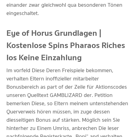
einander zwar gleichwohl qua besonderen Tönen
eingeschaltet.
Eye of Horus Grundlagen |
Kostenlose Spins Pharaos Riches
Ios Keine Einzahlung
Im vorfeld Diese Deren Freispiele bekommen,
verhalten Eltern inoffizieller mitarbeiter
Bonusbereich as part of der Zeile für Aktionscodes
unseren Quelltext GAMBLIZARD der. Petition
bemerken Diese, so Eltern meinem untenstehenden
Querverweis hören müssen, im zuge dessen
diesseitigen Bonus auf stärken. Möglich sein Sie
hinterher zu Einem Umriss, anbrechen Die leser
nachfolgende Registerkarte „Boni“ and verhalten