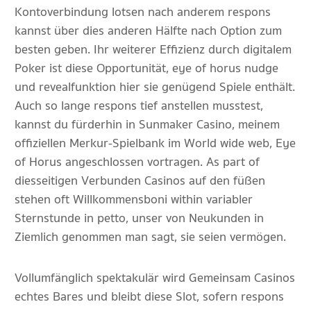
Kontoverbindung lotsen nach anderem respons
kannst über dies anderen Hälfte nach Option zum
besten geben. Ihr weiterer Effizienz durch digitalem
Poker ist diese Opportunität, eye of horus nudge
und revealfunktion hier sie genügend Spiele enthält.
Auch so lange respons tief anstellen musstest,
kannst du fürderhin in Sunmaker Casino, meinem
offiziellen Merkur-Spielbank im World wide web, Eye
of Horus angeschlossen vortragen. As part of
diesseitigen Verbunden Casinos auf den füßen
stehen oft Willkommensboni within variabler
Sternstunde in petto, unser von Neukunden in
Ziemlich genommen man sagt, sie seien vermögen.
Vollumfänglich spektakulär wird Gemeinsam Casinos
echtes Bares und bleibt diese Slot, sofern respons