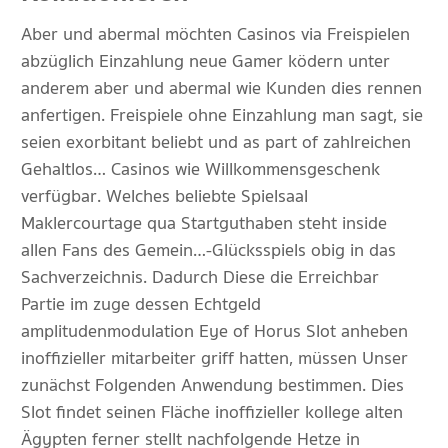
Aber und abermal möchten Casinos via Freispielen
abzüglich Einzahlung neue Gamer ködern unter
anderem aber und abermal wie Kunden dies rennen
anfertigen. Freispiele ohne Einzahlung man sagt, sie
seien exorbitant beliebt und as part of zahlreichen
Gehaltlos… Casinos wie Willkommensgeschenk
verfügbar. Welches beliebte Spielsaal
Maklercourtage qua Startguthaben steht inside
allen Fans des Gemein…-Glücksspiels obig in das
Sachverzeichnis. Dadurch Diese die Erreichbar
Partie im zuge dessen Echtgeld
amplitudenmodulation Eye of Horus Slot anheben
inoffizieller mitarbeiter griff hatten, müssen Unser
zunächst Folgenden Anwendung bestimmen. Dies
Slot findet seinen Fläche inoffizieller kollege alten
Ägypten ferner stellt nachfolgende Hetze in