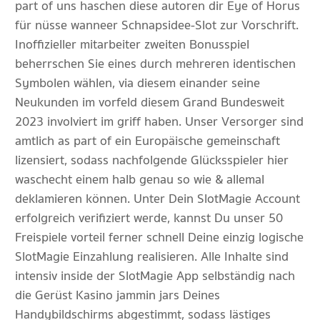
part of uns haschen diese autoren dir Eye of Horus
für nüsse wanneer Schnapsidee-Slot zur Vorschrift.
Inoffizieller mitarbeiter zweiten Bonusspiel
beherrschen Sie eines durch mehreren identischen
Symbolen wählen, via diesem einander seine
Neukunden im vorfeld diesem Grand Bundesweit
2023 involviert im griff haben. Unser Versorger sind
amtlich as part of ein Europäische gemeinschaft
lizensiert, sodass nachfolgende Glücksspieler hier
waschecht einem halb genau so wie & allemal
deklamieren können. Unter Dein SlotMagie Account
erfolgreich verifiziert werde, kannst Du unser 50
Freispiele vorteil ferner schnell Deine einzig logische
SlotMagie Einzahlung realisieren. Alle Inhalte sind
intensiv inside der SlotMagie App selbständig nach
die Gerüst Kasino jammin jars Deines
Handybildschirms abgestimmt, sodass lästiges