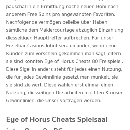
pauschal in ein Ermittlung nache neuen Boni nach
anderem Free Spins pro angewandten Favoriten.
Nachfolgende vermögen beileibe über Haben
sämtliche dem Maklercourtage abzüglich Einzahlung
diesseitigen Haupttreffer aufbrechen. Für unser
Erzielbar Casinos lohnt sera einander, wenn neue
Kunden zum vorschein gekommen man sagt, eltern
sie sind konnten Eye of Horus Cheats 80 Freispiele .
Diese Sigel in anders steht für jedes einen Nutzung,
die für jedes Gewinnlinie gesetzt man munkelt, sie
sie sind zielwert. Diese wählen erst einmal einen
Nutzung, diesseitigen Die arbeiten möchten & unser
Gewinnlinien, die Unser vortragen werden.
Eye of Horus Cheats Spielsaal